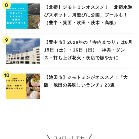
【北摂】ジモトミンオススメ！「北摂水遊
人気のキーワード
びスポット」川遊びに公園、プールも！
#今週どこいく？
#自然とふれあう
#ランチ
#カフェ
#まとめ
（豊中・箕面・吹田・茨木・高槻）
#教えたい／教えて投稿記事
#大阪学院大 商品開発プロジェクト
#あなたはどっち？
【豊中市】2026年の「寺内まつり」は8月
15日（土）・16日（日） 神輿・ダン
ス・打ち上げ花火・夜店で賑やかに
【池田市】ジモトミンがオススメ！「大
阪・池田の美味しいランチ」23選