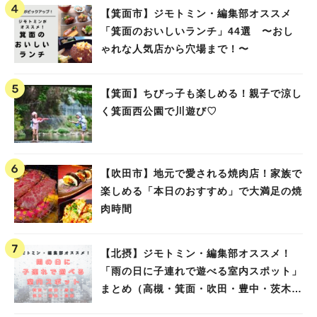
【箕面市】ジモトミン・編集部オススメ
「箕面のおいしいランチ」44選 〜おし
ゃれな人気店から穴場まで！〜
【箕面】ちびっ子も楽しめる！親子で涼し
く箕面西公園で川遊び♡
【吹田市】地元で愛される焼肉店！家族で
楽しめる「本日のおすすめ」で大満足の焼
肉時間
【北摂】ジモトミン・編集部オススメ！
「雨の日に子連れで遊べる室内スポット」
まとめ（高槻・箕面・吹田・豊中・茨木・
池田）