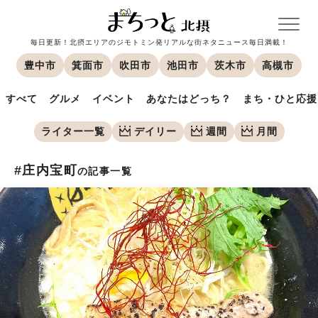
毎日更新！北摂エリアのジモトミン発リアルな街ネタニュース毎日満載！
豊中市
箕面市
吹田市
池田市
茨木市
高槻市
すべて
グルメ
イベント
あなたはどっち？
まち・ひと応援
ライター一覧
デイリー
週間
月間
#庄内宝町
の記事一覧