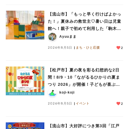
#イベント
#公園
#教えたい／教えて投稿記事
#教えたい/こんなの見つけた
【流山市】「もっと早く行けばよかっ
た！」夏休みの救世主♡暑い日は児童
館へ！親子で初めて利用した「駒木台
児童館」レポート
Ayuuまま
2026年8月5日
まち・ひと応援
2
【松戸市】夏の夜を彩る幻想的な2日
間！8/9・10「ながるるひかりの夏ま
つり 2026」が開催！子どもが喜ぶワ
ークショップや限定ヒーローショーも
koji-koji
2026年8月5日
イベント
2
【流山市】大好評につき第3回「江戸