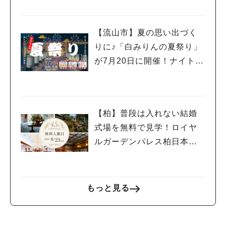
【流山市】夏の思い出づく
りに♪「白みりんの夏祭り」
が7月20日に開催！ナイトミ
ュージアムや縁日、屋台グ
ルメも楽しめる特別な一夜☆
【柏】普段は入れない結婚
式場を無料で見学！ロイヤ
ルガーデンパレス柏日本閣
で「無料開放日」が8月23日
に開催！
もっと見る