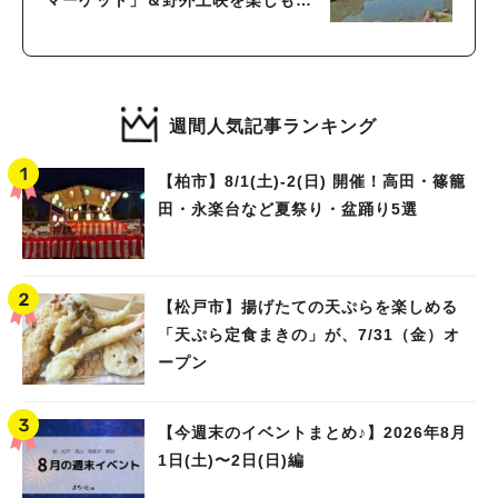
♪
週間人気記事ランキング
【柏市】8/1(土)‐2(日) 開催！高田・篠籠
田・永楽台など夏祭り・盆踊り5選
【松戸市】揚げたての天ぷらを楽しめる
「天ぷら定食まきの」が、7/31（金）オ
ープン
【今週末のイベントまとめ♪】2026年8月
1日(土)〜2日(日)編