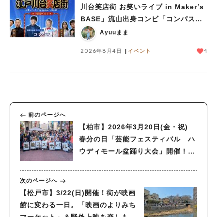
川台笑店街 お笑いライブ in Maker’s
BASE」流山出身コンビ「コンパス」
も登場！8/23（日）
Ayuuまま
2026年8月4日
イベント
1
前のページへ
【柏市】2026年3月20日(金・祝)
春分の日「芸能フェスティバル ハ
ウディモール盆踊り大会」開催！～
2025年度開催の集大成～
次のページへ
【松戸市】3/22(日)開催！街が映画
館に変わる一日。「映画のよりみち
マーケット」＆野外上映を楽しもう