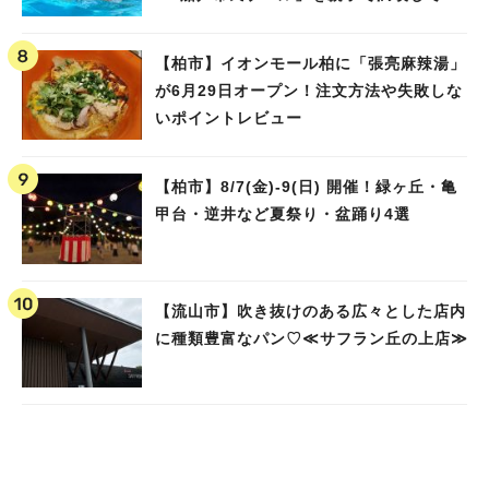
ました！
【柏市】イオンモール柏に「張亮麻辣湯」
が6月29日オープン！注文方法や失敗しな
いポイントレビュー
【柏市】8/7(金)‐9(日) 開催！緑ヶ丘・亀
甲台・逆井など夏祭り・盆踊り4選
【流山市】吹き抜けのある広々とした店内
に種類豊富なパン♡≪サフラン丘の上店≫