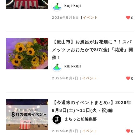
koji-koji
2026年8月8日
イベント
0
【流山市】お風呂がお花畑に？！スパ
メッツァおおたかで8/7(金)「花湯」開
催！
koji-koji
2026年8月7日
イベント
0
【今週末のイベントまとめ♪】2026年
8月8日(土)〜11日(火・祝)編
まちっと柏編集部
人気のキーワード
2026年8月7日
イベント
0
#ラーメン
#ショッピング
#カフェ
#スイーツ
#パン
#カレー
#柏駅