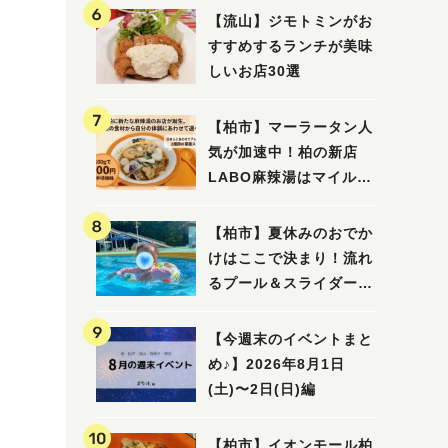
【流山】ジモトミンがお
すすめするランチが美味
しいお店30選
【柏市】マーラータン人
気が加速中！柏の新店
LABO麻辣湯はマイルド
な感じ
【柏市】夏休みのおでか
けはここで決まり！流れ
るプール＆スライダーに
大興奮♪「船戸市民プー
ル」を親子で満喫してき
【今週末のイベントまと
ました！
め♪】2026年8月1日
(土)〜2日(日)編
【柏市】イオンモール柏