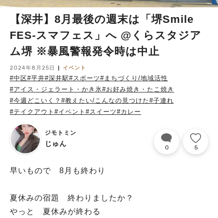
【深井】8月最後の週末は「堺Smile
FES-スマフェス」へ @くらスタジア
ム堺 ※暴風警報発令時は中止
2024年8月25日
イベント
#中区
#平井
#深井駅
#スポーツ
#まちづくり/地域活性
#アイス・ジェラート・かき氷
#お好み焼き・たこ焼き
#今週どこいく？
#教えたい/こんなの見つけた
#子連れ
#テイクアウト
#イベント
#スイーツ
#カレー
ジモトミン
じゅん
0
5
早いもので 8月も終わり
夏休みの宿題 終わりましたか？
やっと 夏休みが終わる