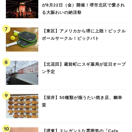
が8月22日（金）開催！堺市北区で愛され
る大賑わいの納涼祭
【東区】アメリカから堺に上陸！ピックル
ボールサークル！ピックバト
【北花田】蔵前町にスギ薬局が近日オープ
ン予定
【深井】50種類が揃うたい焼き店、鯛幸
堂
【堺東】エレガントな雰囲気の「Cafe