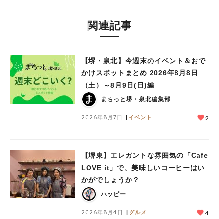
#泉ヶ丘駅
#栂・美木多駅
#光明池駅
#なかもず駅
#深井駅
#ランチ
#カフェ
#あなたはどっち？
関連記事
【堺・泉北】今週末のイベント＆おで
かけスポットまとめ 2026年8月8日
（土）～8月9日(日)編
まちっと堺・泉北編集部
2026年8月7日
イベント
2
【堺東】エレガントな雰囲気の「Cafe
LOVE it」で、美味しいコーヒーはい
かがでしょうか？
ハッピー
2026年8月4日
グルメ
4