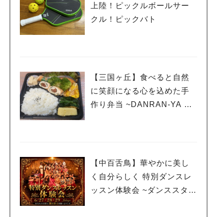
上陸！ピックルボールサー
クル！ピックバト
【三国ヶ丘】食べると自然
に笑顔になる心を込めた手
作り弁当 ~DANRAN-YA お
弁当とおばんざい居酒屋
【中百舌鳥】華やかに美し
く自分らしく 特別ダンスレ
ッスン体験会 ~ダンススタジ
オクレセント