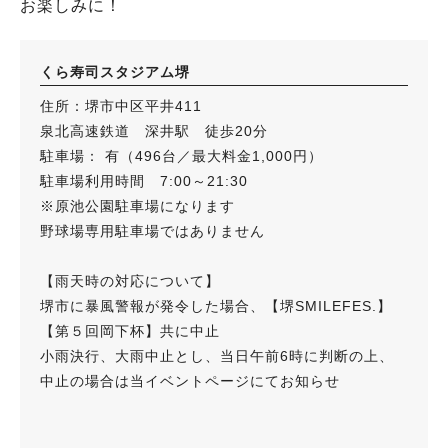
お楽しみに！
くら寿司スタジアム堺
住所：堺市中区平井411
泉北高速鉄道 深井駅 徒歩20分
駐車場： 有（496台／最大料金1,000円）
駐車場利用時間 7:00～21:30
※原池公園駐車場になります
野球場専用駐車場ではありません
【雨天時の対応について】
堺市に暴風警報が発令した場合、【堺SMILEFES.】
【第５回岡下杯】共に中止
小雨決行、大雨中止とし、当日午前6時に判断の上、
中止の場合は当イベントページにてお知らせ