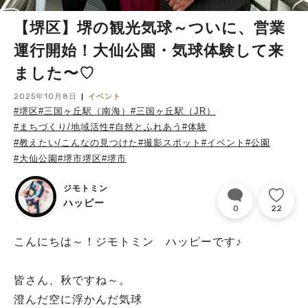
【堺区】堺の観光気球～ついに、営業
運行開始！大仙公園・気球体験して来
ました〜♡
2025年10月8日
イベント
#堺区
#三国ヶ丘駅（南海）
#三国ヶ丘駅（JR）
#まちづくり/地域活性
#自然とふれあう
#体験
#教えたい/こんなの見つけた
#撮影スポット
#イベント
#公園
#大仙公園
#堺市堺区
#堺市
ジモトミン
ハッピー
0
22
こんにちは～！ジモトミン ハッピーです♪
皆さん、秋ですね～。
澄んだ空に浮かんだ気球