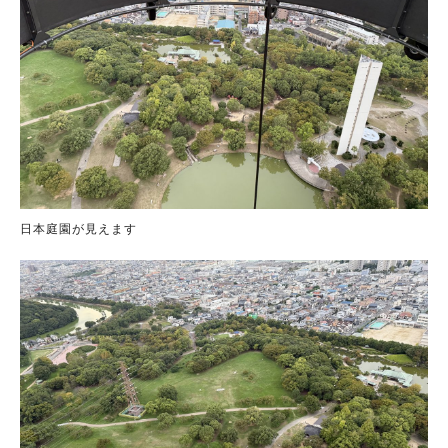
人気のキーワード
#泉ヶ丘駅
#栂・美木多駅
#光明池駅
#なかもず駅
#深井駅
#ランチ
#カフェ
日本庭園が見えます
#あなたはどっち？