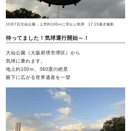
10月7日大仙公園・上空約100ｍに浮かぶ気球 17:15過ぎ撮影
待ってました！気球運行開始～！
大仙公園（大阪府堺市堺区）から
気球に乗れます。
地上約100ｍ、360度の絶景
眼下に広がる世界遺産を一望