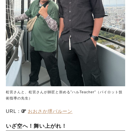
松宮さんと、松宮さんが師匠と崇める”ハルTeacher”（パイロット技
術指導の先生）
URL：
おおさか堺バルーン
いざ空へ！舞い上がれ！