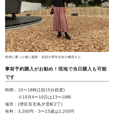
気球に乗った後に撮影・笑顔の堺市在住の横田さん
事前予約購入がお勧め！現地で当日購入も可能
です
時間：10〜18時(1回15分程度)
※10月4〜10日は13〜18時
場所：(堺区百舌鳥夕雲町2丁)
有料：3,200円・3〜15歳は2,200円