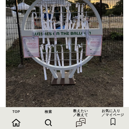
教えたい
お気に入り
TOP
検索
／教えて
／マイページ
願いが叶う！？ RIBBON リボン200円