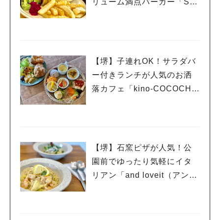
リューム満点バーガー「SE
AGULL DINER（シーガル
ダイナー）」
【堺】子連れOK！サラダバ
ー付きランチが人気のお洒
落カフェ「kino-COCOCHI
（キノココチ）」
【堺】石窯ピザが人気！公
園前でゆったり気軽にイタ
リアン「and loveit（アンド
ラビット）」