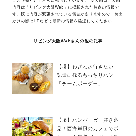
クスを盛りだくさんに発信しています。 ※公開日、公開
内容は「リビング大阪Web」に掲載された時点の情報で
す。既に内容が変更されている場合がありますので、お出
かけの際はHPなどで最新の情報を確認してください
人気のキーワード
#泉ヶ丘駅
#栂・美木多駅
#光明池駅
#なかもず駅
#深井駅
#ランチ
#カフェ
リビング大阪Webさんの他の記事
#あなたはどっち？
【堺】わざわざ行きたい！
記憶に残るもっちりパン
「チームボーダー」
【堺】ハンバーガー好き必
見！西海岸風のカフェでボ