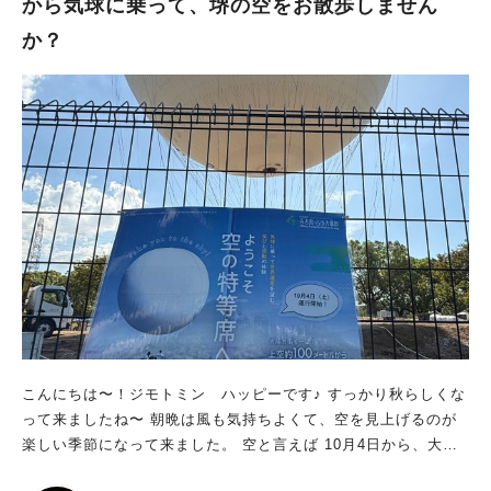
から気球に乗って、堺の空をお散歩しません
そして復興していった道のりを紹介する展示です。 また、高度
か？
経済成長期に発展した堺の様子も見ることができます。 戦後の
堺で、人々がどのように暮らしを立て直していったのかを身近に
感じられるでしょう。 主な展示内容 第1章 昭和初期の堺の姿
第2章 消えゆく街の姿を残せ 第3章 不死鳥（フェニックス）
のはばたき 第4章 記録画でたどるあたらしい堺 「堺市博物館
再始動－サンクス・イベント－」も！ 4月1日(水)～5日(日)に
は、開館特別イベントも開催されます！ ふとん太鼓新作映像の
トークイベントや、展示解説、ハニワ部長たちとの撮影会など、
盛りだくさんの内容です。 詳しくは、堺市のＨＰをチェックし
てくださいね。 再始動した堺市博物館へ！ 長期休館を経て、再
開館する“堺市博物館”。 再び、私たちに様々な体験をさせてくれ
ることでしょう！ サンクス・イベントもありますので、再オー
プンのタイミングで遊びに行ってみてくださいね。 ※画像は全
て施設提供
こんにちは〜！ジモトミン ハッピーです♪ すっかり秋らしくな
って来ましたね〜 朝晩は風も気持ちよくて、空を見上げるのが
楽しい季節になって来ました。 空と言えば 10月4日から、大仙
公園で気球が 運行開始されます。 地上約100mから、堺の街並