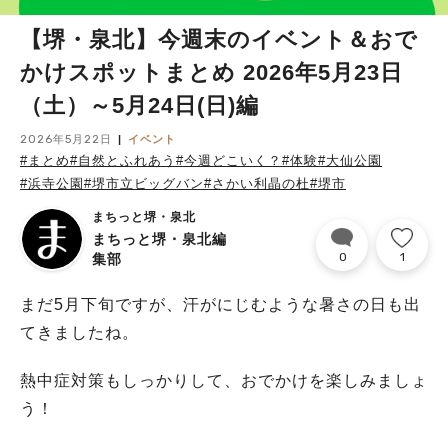
【堺・泉北】今週末のイベント＆おで
かけスポットまとめ 2026年5月23日
（土）～5月24日(日)編
2026年5月22日
イベント
#まとめ
#自然とふれあう
#今週どこいく？
#体験
#大仙公園
#浜寺公園
#堺市立ビッグバン
#さかい利晶の杜
#堺市
まちっと堺・泉北
まちっと堺・泉北編
0
1
集部
まだ5月下旬ですが、汗がにじむような暑さの日も出
てきましたね。
熱中症対策もしっかりして、おでかけを楽しみましょ
う！