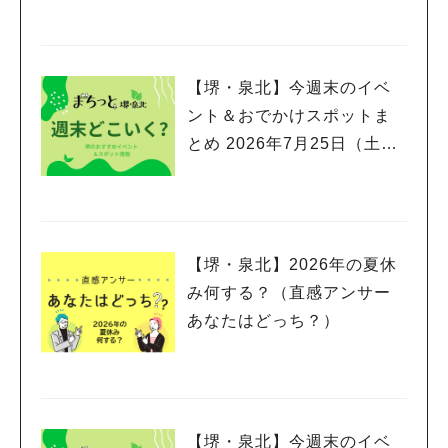
【堺・泉北】今週末のイベ
ント＆おでかけスポットま
とめ 2026年7月25日（土）
～7月26日(日)編
人気のキーワード
#泉ヶ丘駅
#栂・美木多駅
#光明池駅
#なかもず駅
#深井駅
#ランチ
#カフェ
#あなたはどっち？
【堺・泉北】2026年の夏休
み何する？（直感アンサー
あなたはどっち？）
【堺・泉北】今週末のイベ