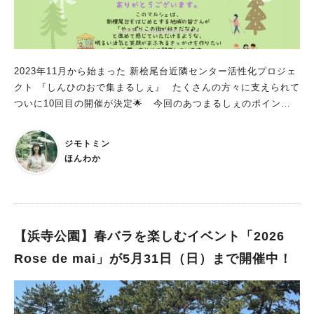
す！ 自転車一色の1日に 2026年5月24日（日）は、自転車イベ
ント「BICYCLE INN PARK 2026（バイシクルインパーク 202
6）」が、大仙公園で開催されます。 ツアー・オブ・ジャパン 2
026 堺ステージも同時開催され、堺市内は自転車関連のイベント
2023年11月から始まった 新桧尾台近隣センター活性化プロジェ
で大にぎわいでしょう！ ぜひ、遊びに行ってくださいね。 ※画
クト 『しんひのおで集まるしぇ』 ⁡ たくさんの方々に支えられて
像は全て主催提供
ついに10回目の開催が決定🌟 今回のあつまるしぇのポイント
飲食、キッチンカー、ワークショップ、 劇、ゲーム、美容、雑
貨の販売などなど 子どもも大人も楽しめるワクワクな内容😍 そ
ジモトミン
して、今回は初の試み！ 🎶のど自慢大会🎶も開催します🎤 5月
ほんわか
24日(日)はどんなお店が集まるの？ さてここで、出店内容を
発表します💗 ＊出店名は省略 ＊出店内容は変更する場合があり
ます 🍴フード🍴 ◉おにぎりのキッチンカー ◉ロコモコ丼、唐揚
げなど ◉おでん ◉コーヒー ◉焼き菓子 ◉パン、焼き菓子、ドー
ナツ ◉フルーツ飴 ◉焼きたて「大玉みたらし団子」 ◉堺の清酒
【浜寺公園】春バラを楽しむイベント「2026
「上神谷」などの販売 ◉ベトナム料理 ◉フランクフルト 💐美
Rose de mai」が5月31日（日）まで開催中！
容・物販・展示関連💐 ◉ヘッドケア10分無料 ◉美肌アドバイス
AI10分無料 ◉寸劇「がっこうのかいだん」 🌈ワークショッ
プ・ゲーム関連🌈 ◉パステルアートお絵描き体験 ◉こども縁日
◉ぬりえ ◉スマートボール・射的 飲食のできる休憩所として、