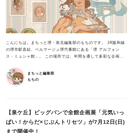
こんにちは。まちっと堺・泉北編集部のもちのです。 JR阪和線
の堺市駅直結、ベルマージュ堺弐番館にある「堺 アルフォン
ス・ミュシャ館」。 この場所では、年間を通して多彩な企画展
が次々と行われています。 今回は、現在開催されている企画展
をご紹介します。 企画展「ミュシャのある暮らし」 開催期間：
まちっと編集部
2026年4月4日(土)～7月26日(日) 時間：9:30～17:15（入館は1
もちの
6：30まで） 休館日：月曜日（休日の場合は開館）、休日の翌日
（7月21日）※ただし、4月30日・5月4日･5日･6日･7日、7月20
日は開館 入館料：＜一般＞510円＜高校生・大学生＞310円※要
学生証提示＜小学生・中学生＞100円 ※小学生未満は無料。 ※堺
市内にお住まいの満６５歳以上の方と介助（必要な場合）の方は
【泉ケ丘】ビッグバンで全館企画展「元気いっ
無料。（公的証明書提示必要） ※障害者手帳等をお持ちの方と
ぱい！からだ×じぶんトリセツ」が7月12日(日)
介助の方は無料。（障害者手帳等提示必要） ※20人以上の団体
まで開催中！
は割引料金適用 ※その他各種提携割引制度があります。詳しく