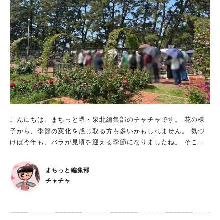
隣接する 新檜尾台福祉会館などをご用意しています。 また、あ
つまるしぇのお買い物やご飲食には、 マイ箸・マイバッグのご
協力を よろしくお願いします。 ぜひ、楽しみにしていてくださ
いね😊 ＊『しんひのおで集まるしぇ』の詳しい情報は Instagr
amでも随時発信しています。 ぜひチェックしてみてください🌱
こんにちは。まちっと堺・泉北編集部のチャチャです。 花の様
子から、季節の変化を感じ取る方も多いかもしれません。 気づ
けば今年も、バラが見頃を迎える季節になりましたね。 そこで
今回は、“春バラ”をたっぷり味わえる、浜寺公園のイベントをご
紹介します。 2026 Rose de mai 「ローズマルシェ」 日時：
まちっと編集部
期間中の土日祝 10：00～16：00 バラ苗・花苗他特設販売会が
チャチャ
行われます。 「ばら庭園ガイドツアー」 日程：5/10(日)～5/31
(日)※雨天中止 時間：①10：30～②13：00～ ボランティアグル
ープ「浜寺公園ばら庭園案内俱楽部」による庭園ガイドツアーで