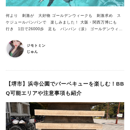
何より 刺激が 大好物 ゴールデンウィークも 刺激求め ス
ケジュールパンパンで 楽しみました！ 大阪・関西万博にも
行き 1日で26000歩 足も パンパン（涙） ゴールデンウィー
ク明けは 仕事も 忙しく お疲れモード 癒されたい・・・・
こんな私も 満足できる 刺激＆癒しの施設 2025年3月25日
ジモトミン
堺にオープン！ その名は・・・ ノアドルフィンドーム！！！
じゅん
【堺市】浜寺公園でバーベキューを楽しむ！BB
Q可能エリアや注意事項も紹介