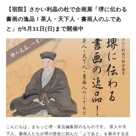
す。 まちの景入り口すぐにいるスタッフさんに声を掛けてみて
くださいね。 「アコースティックライブ」 日時：5/17(日)12:00
【宿院】さかい利晶の杜で企画展「堺に伝わる
~16:00 場所：まちの景 まちの景にある特設ステージで、癒やし
書画の逸品！茶人・天下人・書画人のふであ
のライブを堪能してはいかがでしょうか？ 「クイズラリー」 初
と」が5月31日(日)まで開催中
級とマニアック編があるクイズラリー。 思い出作りや力試しに
参加するのがおすすめです！ 美しい春バラを満喫しよう すでに
終了してしまったイベントもありますが、まだまだイベントは続
きます！ ぜひ浜寺公園に行って、春バラを眺める時間を作って
みてくださいね。 ※画像は全て施設提供
こんにちは。まちっと堺・泉北編集部のもちのです。 茶人や天
下人、書画人たちが堺の歴史に刻んだ「ふであと」を展示する企