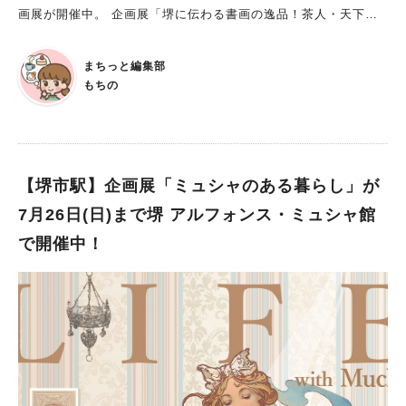
画展が開催中。 企画展「堺に伝わる書画の逸品！茶人・天下
人・書画人のふであと」 期間：2026年4月25日～5月31日(日)
※休館日：5月19日（火） 時間：9時～18時（最終入館17時30
まちっと編集部
分） 料金：大人300円、高校生200円、中学生以下無料
もちの
※障害のある方とその介助者、堺市内在住65歳以上の方は無料
※常設展観覧券で観覧可能 かつて国際貿易都市として
繁栄した堺には、富を築いた商人や茶の湯・書・画をたしなむ教
養人たちが集まっていました。また、力のある戦国武将にも注目
される都市でもありました。 本展では、現在の堺に伝わる茶
【堺市駅】企画展「ミュシャのある暮らし」が
人・書画人・天下人の書画の逸品を展示します。 堺の歴史に思
7月26日(日)まで堺 アルフォンス・ミュシャ館
いをはせる この企画展に行けば、今日まで繋がれた堺の歴史に
で開催中！
ついて、知るキッカケになるかもしれませんね。 先人たちの残
した「ふであと」に触れ、堺の街に生きた人々や歴史に思いをは
せてみませんか。 心に残る逸品に出会えるかもしれませんよ！
※画像は全て施設提供