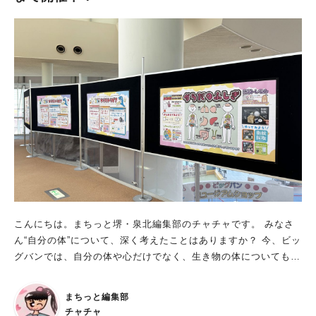
はお問い合わせください。 ■日常を彩るミュシャ作品 淡い色彩
と繊細な線で描かれるミュシャの作品は、遠くから眺めるだけで
なく、身近に置いて楽しみたくなる魅力があります。 本展で
は、最も身近な場所である「家」に注目。 ミュシャが、家庭の
日常をどのように特別な時間へと変えたのかを紹介しています。
■さまざまな展示や参加型イベントも 全5章の構成で、テーマご
とにミュシャの多彩な世界を紹介しています。 ポスター、装飾
パネル、ステンドグラス、ジュエリー、お菓子のパッケージな
ど、幅広いジャンルのミュシャ作品が揃います。 章ごとに異な
る魅力を味わいながら、作品の広がりを感じられるでしょう。
また、「#我が家のミュシャ」というハッシュタグとともにSNS
に投稿された写真を展示するコーナーも！ 身近な場所で、現代
も愛されているミュシャ作品の写真を、投稿してみてはいかがで
しょうか？ 芸術作品に触れよう 堺市内で、気軽にミュシャの作
こんにちは。まちっと堺・泉北編集部のチャチャです。 みなさ
品を見ることができるのは、幸せですよね！ あまり美術館に行
ん“自分の体”について、深く考えたことはありますか？ 今、ビッ
かないという方も、行ってみてはいかがでしょうか？ 来館され
グバンでは、自分の体や心だけでなく、生き物の体についても学
る際は、館内のマナーを意識しながら、心落ち着くひとときを楽
べるイベントが開催中！ さっそく詳細を見ていきましょう。 全
しんでください！ ぜひ、展示の中から、お気に入りの作品を見
館企画展「元気いっぱい！からだ×じぶんトリセツ」 開催期間：
まちっと編集部
つけてくださいね。 ※画像は施設提供
2026年4月14日(火)～7月12日(日) 開館時間：10 時～17時（入館
チャチャ