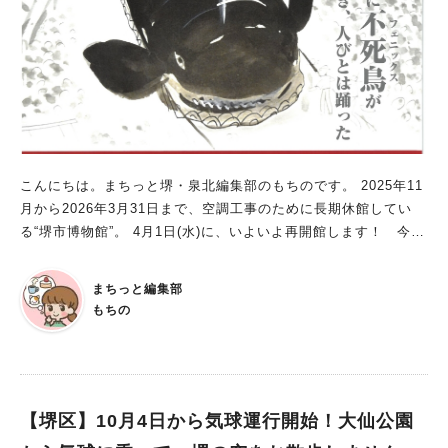
こんにちは。まちっと堺・泉北編集部のもちのです。 2025年11
月から2026年3月31日まで、空調工事のために長期休館してい
る“堺市博物館”。 4月1日(水)に、いよいよ再開館します！ 今回
は、開館と同時に開催される企画展と、特別イベントをご紹介し
ますよ。 企画展「昭和の記憶」 期間：2026年4月1日(水)～6月1
まちっと編集部
4日(日) 開館時間：午前9時30分～午後5時15分（入館は午後4時
もちの
30分まで） 休館日：月曜日（5月4日は開館） 観覧料：一般 200
円（160円）／高校・大学生 100円（70円）／小・中学生 50円
（30円） ※（ ）内は､20人以上の団体料金 ※堺市在住・在学の
小中学生は無料 ※堺市在住の65歳以上の方、障害のある方は無
料（要証明書） 「昭和の記憶」と題された本企画展。 昭和初期
【堺区】10月4日から気球運行開始！大仙公園
の堺の姿や、太平洋戦争中に行われた堺の建物疎開とその記録、