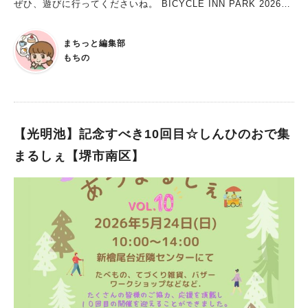
ぜひ、遊びに行ってくださいね。 BICYCLE INN PARK 2026
（バイシクルインパーク 2026） 日程：2026年5月24日(日) 時
間：10時00分 ～17時00分 場所：大仙公園 ※雨天開催・荒天中
まちっと編集部
止。公式SNSをご確認ください 本イベントのコンセプトは、 自
もちの
転車という身近で自由な乗り物 それにまつわる ヒト、アソビ、
モノ、コト 大集合 です。自転車に乗る全ての人が楽しめるイベ
ントになっています！ ■家族で自転車体験！ ショップこだわり
のカスタムバイクに試乗できるほか、20台の無料キックバイクが
並ぶキッズコースで小さなお子さんも自転車デビューができちゃ
【光明池】記念すべき10回目☆しんひのおで集
います。 家族みんなで、自転車の楽しさを思いきり味わえるイ
まるしぇ【堺市南区】
ベント内容です。 ■ショップやフードも充実 自転車ショップは
もちろん、フードやドリンクのお店も登場。 充実のラインナッ
プで、見ているだけでもワクワクしてきます。 ■ツアー・オブ・
ジャパン 2026 堺ステージが同時開催！ 24日には、『ツアー・
オブ・ジャパン 2026 堺ステージ』が同時開催します。 ツア
ー・オブ・ジャパンとは、国際自転車競技連合（UCI）が認める
格式高いロードレースのこと。 令和8年は、5月24日（日）から
31日（日）までの8日間にわたり、堺市をスタート地点として、
京都、いなべ、大鹿、信州飯田、富士山、相模原、東京の全8都
市を巡るアジア最大級のステージレースとして開催されるそうで