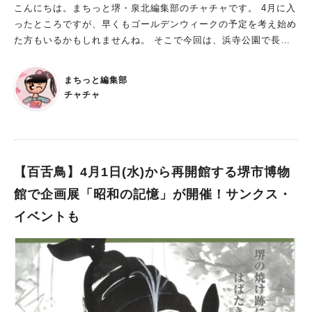
こんにちは。まちっと堺・泉北編集部のチャチャです。 4月に入
ーも!? 6月14日(日)10時30分～16時30分には、1階こども劇場で
ったところですが、早くもゴールデンウィークの予定を考え始め
「忍者体験ラリー」に参加できちゃいます！ 上着、ハチマキ、
た方もいるかもしれませんね。 そこで今回は、浜寺公園で長期
帯を装着して、一流忍者気分に。 手裏剣など、憧れの忍術にラ
間開催されるナゾトキイベントをご紹介します！ 謎解きイベン
リー形式で挑戦できます！ 体について知ろう！ 自分の体や心に
ト「ぐわ兵衛とアソビ帝国」 日時：2026年4月4日（土）～2026
ついて、詳しく知ることができる企画展「元気いっぱい！からだ
まちっと編集部
年5月31日（日）9時30分～16時00分 受付：浜寺公園管理事務所
×じぶんトリセツ」。 今まで何気なく使っていた“体”について、
チャチャ
参加費：１セット500円 持ち物：スマートフォン 謎解きイベン
改めて学んでみませんか？ 遊びながら学べる楽しい企画がいっ
トとは、参加者が物語の主人公となり、物語のキーポイントとな
ぱいなので、ぜひビッグバンに遊びに行ってみてくださいね！
る謎を解き明かしていく、体験型の遊びです。 今回は、浜寺公
※画像は全て施設提供
園に遊びに来た“ぐわ兵衛”一家が、おもちゃの怪物に挑む物語。
クリアすると、景品ももらえるので、頑張って謎を解きたいです
【百舌鳥】4月1日(水)から再開館する堺市博物
ね！ スマートフォンを使った謎解きなので、モバイルバッテリ
館で企画展「昭和の記憶」が開催！サンクス・
ーを持参すると安心ですよ。 浜寺公園で謎を解こう！ 堺市民に
イベントも
とって身近な場所である“浜寺公園”で謎解きをして、非日常を味
わってみませんか？ 参加する際には、公園内のルールを守って
楽しんでくださいね！ ※画像は施設提供