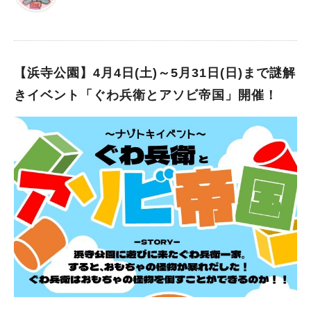
は16 時 30 分まで） 休館日：月曜日（※詳細はビッグバンホー
ムページをご確認ください。） 入館料：大人 1,100 円、小・中
学生 800 円、幼児（3 歳以上）600 円、幼児（3 歳未満）無料
※1 階エリアは無料 ■各階で異なる展示内容！ 堺で人気の屋内遊
び場“堺市立ビッグバン”で、現在行われている企画展は、「元気
【浜寺公園】4月4日(土)～5月31日(日)まで謎解
いっぱい！からだ×じぶんトリセツ」です。 大きなテーマは同じ
きイベント「ぐわ兵衛とアソビ帝国」開催！
だけれど、各階で展示内容が変わるのが、全館企画展の楽しいと
ころ。 入口から階段を上がった2階では、「からだトリビア」が
展示されています。 3階では、「日本人に一番多い血液型は？」
など、気になる「からだのふしぎクイズ」が行われています。 4
階では、動物病院コーナーや、ビッグバンオリジナルの身体測定
も実施中！ ■人気のワークショップは要チェック 期間中の特定
日に開催されているワークショップも、参加したいですよね！
工作ワークショップでは、4月18日～5月17日は「カードケース
キーホルダー」、5月23日～7月12日には「ひかるうちわ」が作
れます。 2階スペースキッチンでは、5月24日(日)＆6月28日(日)
は「出張パン教室」が開催。また、「飴細工体験」が行われる日
もありますよ（※開催日はHPをチェックしてください）！ な
お、これらに参加するには、チケットを購入する必要がありま
す。先着順で、定員があるのでご注意ください。 ■忍者体験ラリ