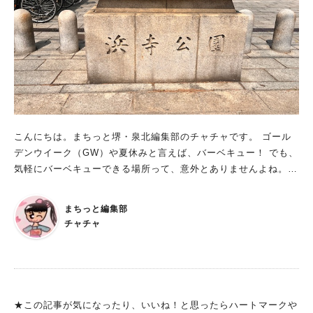
こんにちは。まちっと堺・泉北編集部のチャチャです。 ゴール
デンウイーク（GW）や夏休みと言えば、バーベキュー！ でも、
気軽にバーベキューできる場所って、意外とありませんよね。
そこで今回は、堺市内でバーベキュースポットをお探しの方へ、
浜寺公園をご紹介します！ 浜寺公園のバーベキューエリア 浜寺
まちっと編集部
公園でバーベキューを楽しめるエリアは、上の画像のオレンジ色
チャチャ
で囲われた部分です。 かなり広域で楽しむことができますよ
ね。 しかも、1年中利用することができるのがうれしいです。
バーベキュー可能区域に張り紙などはないので、しっかり地図を
確認してくださいね。 バーベキュー禁止区域と書かれた場所
や、遊戯場周辺でのBBQはやめましょう。 浜寺公園内には、水
★この記事が気になったり、いいね！と思ったらハートマークや