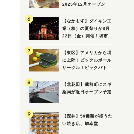
2025年12月オープン
【なかもず】ダイキン工
業（株）の夏祭りが8月
22日（金）開催！堺市北
区で愛される大賑わいの
納涼祭
【東区】アメリカから堺
に上陸！ピックルボール
サークル！ピックバト
【北花田】蔵前町にスギ
薬局が近日オープン予定
【深井】50種類が揃うた
い焼き店、鯛幸堂