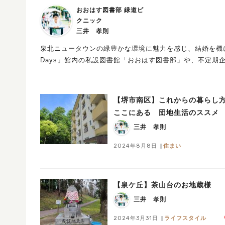
おおはす図書部 緑道ピ
クニック
三井 孝則
泉北ニュータウンの緑豊かな環境に魅力を感じ、結婚を機に泉北
Days」館内の私設図書館「おおはす図書部」や、不定期
【堺市南区】これからの暮らし
ここにある 団地生活のススメ
三井 孝則
2024年8月8日
住まい
【泉ケ丘】茶山台のお地蔵様
三井 孝則
2024年3月31日
ライフスタイル