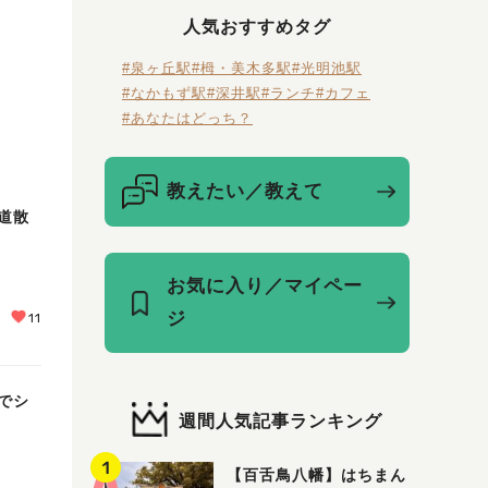
人気おすすめタグ
#泉ヶ丘駅
#栂・美木多駅
#光明池駅
#なかもず駅
#深井駅
#ランチ
#カフェ
#あなたはどっち？
教えたい／教えて
道散
お気に入り／マイペー
ジ
11
でシ
週間人気記事ランキング
【百舌鳥八幡】はちまん