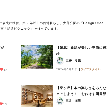
に移住。築50年以上の団地暮らし。大蓮公園の「Design Ohasu
企画「緑道ピクニック」を行っています。
方が
【泉北】新緑が美しい季節に緑
歩
三井 孝則
2024年5月21日
ライフスタイル
17
【泉ヶ丘】本の楽しさをみんな
ェアしよう！ おおはす図書部
三井 孝則
10