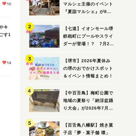
マルシェ主催のイベント
10
『夏詣マルシェ』が8月2
日(日)に開催！
やキ
【七道】イオンモール堺
ごす1
鉄砲町にプールやスライ
ダーが登場！？ 7月25
日(土)～8月16日(日)に
「赤レンガ広場 Kid's
【堺市】2026年夏休み
14
Water PARK 2026」が
の堺のおでかけスポット
開催
＆イベント情報まとめ！
【中百舌鳥】梅町公園で
地域の夏祭り「納涼盆踊
り大会」が2026年7月26
日(日)に開催！
【百舌鳥八幡駅】焼き菓
子店「夢・菓子舗 環」