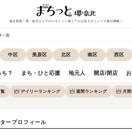
毎日更新！堺・泉北エリアのジモトミン発リアルな街ネタニュース毎日満載！
事一覧
中区
美原区
北区
南区
西区
っち？
まち・ひと応援
地元人
開店/閉店
お
一覧
デイリー
ランキング
週間
ランキング
月間
タープロフィール