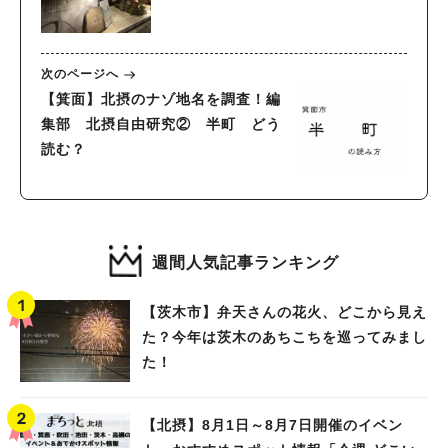
次のページへ
【箕面】北摂のナゾ地名を調査！編
集部 北摂自由研究② 半町 どう
読む？
週間人気記事ランキング
【茨木市】弁天さんの花火、どこから見え
た？今年は茨木のあちこちを巡ってみまし
た！
【北摂】8月1日～8月7日開催のイベン