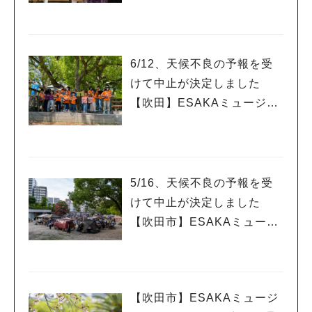
ェスティバル 11月15日(土)
12:00～ 江坂公園
6/12、天候不良の予報を受
けて中止が決定しました
【吹田】ESAKAミュージッ
クストリート２０２５ 〜
音楽屋通りVol.2〜 6月14日
(土) 12:00～17:00 ＠江
人気のキーワード
坂公園
5/16、天候不良の予報を受
#今週どこいく？
#自然とふれあう
#ランチ
#カフェ
#まとめ
けて中止が決定しました
#教えたい／教えて投稿記事
#大阪学院大 商品開発プロジェクト
【吹田市】ESAKAミュージ
#あなたはどっち？
ックストリート２０２
５ 〜音楽屋通りVol.１〜 5
月18日(日) 15:00～20:00
【吹田市】ESAKAミュージ
江坂公園