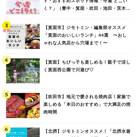
ト・おすすめスポット情報「今週 どこい
く？」（豊中・箕面・吹田・池田・茨木・
高槻）
【箕面市】ジモトミン・編集部オススメ
「箕面のおいしいランチ」44選 〜おし
ゃれな人気店から穴場まで！〜
【箕面】ちびっ子も楽しめる！親子で涼し
く箕面西公園で川遊び♡
【吹田市】地元で愛される焼肉店！家族で
楽しめる「本日のおすすめ」で大満足の焼
肉時間
【北摂】ジモトミンオススメ！「北摂水遊