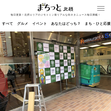
毎日更新！北摂エリアのジモトミン発リアルな街ネタニュース毎日満載！
すべて
グルメ
イベント
あなたはどっち？
まち・ひと応援