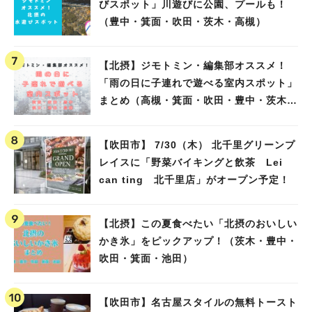
びスポット」川遊びに公園、プールも！
（豊中・箕面・吹田・茨木・高槻）
【北摂】ジモトミン・編集部オススメ！
「雨の日に子連れで遊べる室内スポット」
まとめ（高槻・箕面・吹田・豊中・茨木・
池田）
【吹田市】 7/30（木） 北千里グリーンプ
レイスに「野菜バイキングと飲茶 Lei
can ting 北千里店」がオープン予定！
【北摂】この夏食べたい「北摂のおいしい
かき氷」をピックアップ！（茨木・豊中・
吹田・箕面・池田）
【吹田市】名古屋スタイルの無料トースト