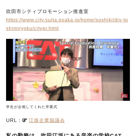
吹田市シティプロモーション推進室
https://www.city.suita.osaka.jp/home/soshiki/div-to
shimiryoku/citypr.html
学生が企画してくれた卒業式
URL：
江坂企業協議会
私の勤務は、吹田江坂にある音楽の学校CAT。