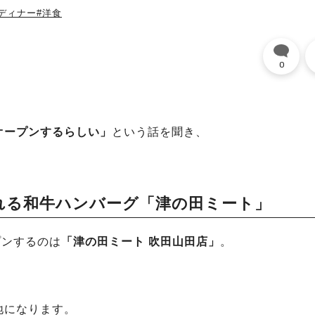
#ディナー
#洋食
0
。
オープンするらしい」
という話を聞き、
れる和牛ハンバーグ「津の田ミート」
プンするのは
「津の田ミート 吹田山田店」
。
、
地になります。