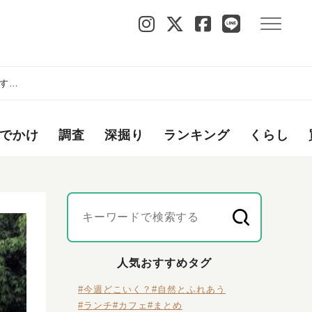
する
でかけ
調査
深掘り
ランキング
くらし
人気おすすめタグ
#今週どこいく？
#自然とふれあう
#ランチ
#カフェ
#まとめ