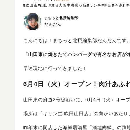
#吹田市
#山田東
#旧大阪中央環状線
#ランチ
#開店
#子連れ
まちっと北摂編集部
だんだん
こんにちは！まちっと北摂編集部だんだんです
「山田東に焼きたてハンバーグで有名なお店が
早速現地に行ってきました！
6月4日（火）オープン！肉汁あふ
山田東の府道2号線沿いに、6月4日（火）オー
場所は「キリン堂 吹田山田店」の向かいあたり
昨年末に閉店した海鮮居酒屋「酒地肉鱗」の跡