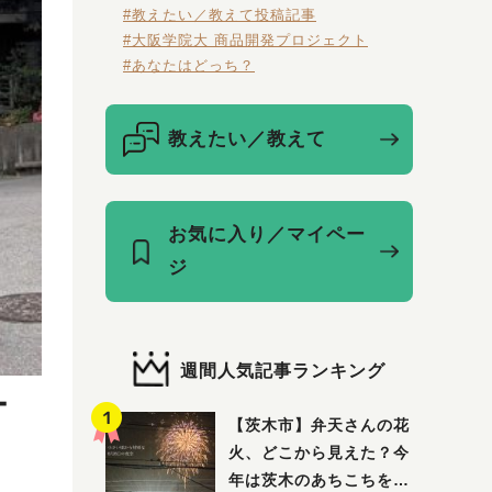
#教えたい／教えて投稿記事
#大阪学院大 商品開発プロジェクト
#あなたはどっち？
教えたい／教えて
お気に入り／マイペー
ジ
週間人気記事ランキング
ー
【茨木市】弁天さんの花
火、どこから見えた？今
年は茨木のあちこちを巡