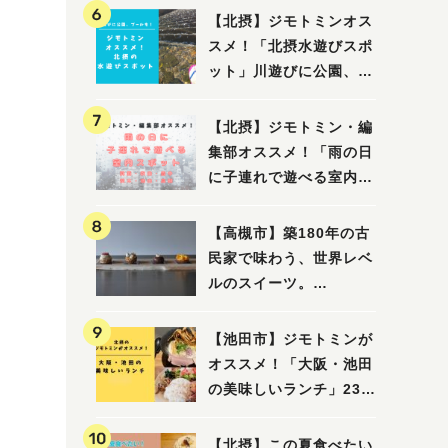
【北摂】ジモトミンオス
スメ！「北摂水遊びスポ
ット」川遊びに公園、プ
ールも！（豊中・箕面・
吹田・茨木・高槻）
【北摂】ジモトミン・編
集部オススメ！「雨の日
に子連れで遊べる室内ス
ポット」まとめ（高槻・
箕面・吹田・豊中・茨
【高槻市】築180年の古
木・池田）
民家で味わう、世界レベ
ルのスイーツ。
「HALO,（アロ）」が7
月3日にオープン！（教
【池田市】ジモトミンが
えたい/教えて）
オススメ！「大阪・池田
の美味しいランチ」23
選
【北摂】この夏食べたい