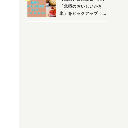
「北摂のおいしいかき
氷」をピックアップ！
（茨木・豊中・吹田・箕
面・池田）