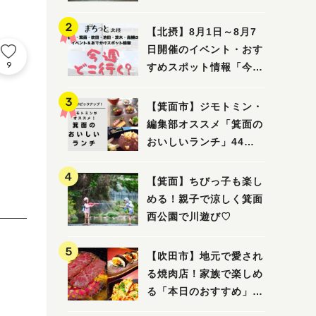
ってみました！
【北摂】8月1日～8月7
日開催のイベント・おす
9
すめスポット情報「今週
どこいく？」（豊中・箕
面・吹田・池田・茨木・
【箕面市】ジモトミン・
高槻）
編集部オススメ「箕面の
おいしいランチ」44
選 〜おしゃれな人気店
から穴場まで！〜
【箕面】ちびっ子も楽し
める！親子で涼しく箕面
西公園で川遊び♡
【吹田市】地元で愛され
る焼肉店！家族で楽しめ
る「本日のおすすめ」で
大満足の焼肉時間