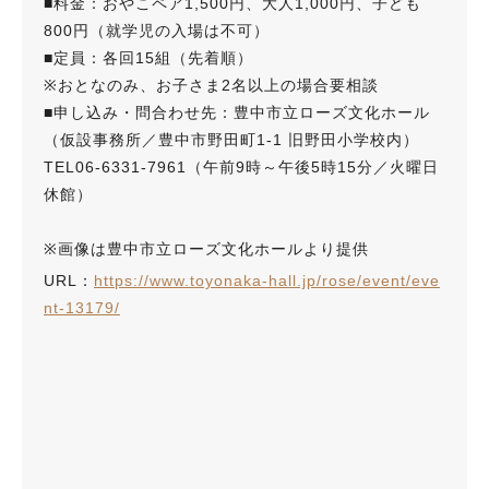
■料金：おやこペア1,500円、大人1,000円、子ども
800円（就学児の入場は不可）
■定員：各回15組（先着順）
※おとなのみ、お子さま2名以上の場合要相談
■申し込み・問合わせ先：豊中市立ローズ文化ホール
（仮設事務所／豊中市野田町1-1 旧野田小学校内）
TEL06-6331-7961（午前9時～午後5時15分／火曜日
休館）
※画像は豊中市立ローズ文化ホールより提供
URL：
https://www.toyonaka-hall.jp/rose/event/eve
nt-13179/