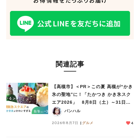
関連記事
【高槻市】＜PR＞この夏 高槻が“かき
氷の聖地”に！「たかつき かき氷スク
エア2026」 8月8日（土）～31日
（月）
バンハル
2026年8月7日
グルメ
4
人気のキーワード
#今週どこいく？
#自然とふれあう
#ランチ
#カフェ
#まとめ