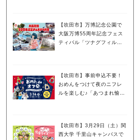
（教えたい／教えて）
【吹田市】万博記念公園で
大阪万博55周年記念フェス
ティバル「ツナグフィルム1
970」3月15日（土）・16日
（日）開催！
【吹田市】事前申込不要！
おめんをつけて夜のニフレ
ルを楽しむ♪「あつまれ愉快
な生きものたち！おめん de
オフ会」3月14日（金）開催
【吹田市】3月29日（土）関
西大学 千里山キャンパスで