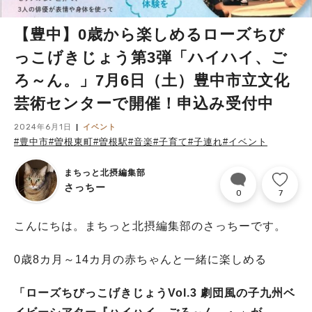
【豊中】0歳から楽しめるローズちび
っこげきじょう第3弾「ハイハイ、ご
ろ～ん。」7月6日（土）豊中市立文化
芸術センターで開催！申込み受付中
2024年6月1日
イベント
#豊中市
#曽根東町
#曽根駅
#音楽
#子育て
#子連れ
#イベント
まちっと北摂編集部
さっちー
0
7
こんにちは。まちっと北摂編集部のさっちーです。
0歳8カ月～14カ月の赤ちゃんと一緒に楽しめる
「ローズちびっこげきじょうVol.3 劇団風の子九州ベ