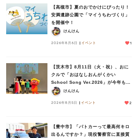
#教えたい／教えて投稿記事
#大阪学院大 商品開発プロジェクト
【高槻市】夏のおでかけにぴったり！
#あなたはどっち？
安満遺跡公園で「マイうちわづくり」
を開催中！
けんけん
2026年8月6日
イベント
1
【茨木市】8月11日（火・祝）、おに
クルで「おはなしおんがくかい
School Song Ver.2026」が今年も開
催！テーマは「学校」♪
けんけん
2026年8月5日
イベント
2
【豊中市】「パトカーって最高何キロ
出るんですか？」現役警察官に直接質