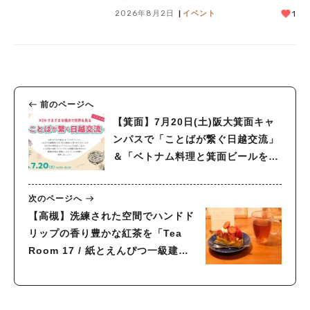
2026年8月2日
イベント
1
前のページへ
【箕面】7月20日(土)阪大箕面キャ
ンパスで「ことばが繋ぐ日越交流」
＆「ベトナム料理と箕面ビールを楽
しむ会」 を開催！
次のページへ
【高槻】洗練された空間でハンドド
リップの香り豊かな紅茶を「Tea
Room 17 / 紙とえんぴつ一級建築
士事務所」