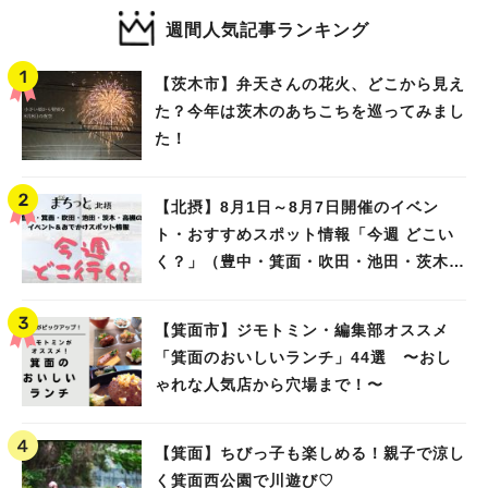
週間人気記事ランキング
【茨木市】弁天さんの花火、どこから見え
た？今年は茨木のあちこちを巡ってみまし
た！
【北摂】8月1日～8月7日開催のイベン
ト・おすすめスポット情報「今週 どこい
く？」（豊中・箕面・吹田・池田・茨木・
高槻）
【箕面市】ジモトミン・編集部オススメ
「箕面のおいしいランチ」44選 〜おし
ゃれな人気店から穴場まで！〜
【箕面】ちびっ子も楽しめる！親子で涼し
く箕面西公園で川遊び♡