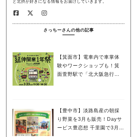
と北摂が好きになる情報をお届けしていきます。
さっちーさんの他の記事
【箕面市】電車内で車掌体
験やワークショップも！箕
面萱野駅で「北大阪急行電
鉄 延伸開業１年祭」3月23
日（日）開催
【豊中市】淡路島産の朝採
り野菜を3月も販売！Dayサ
ービス豊恋想 千里園で3月8
日（土）・22日（土）開催