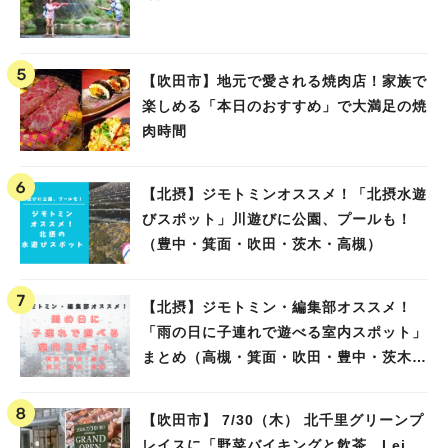
【吹田市】地元で愛される焼肉店！家族で
楽しめる「本日のおすすめ」で大満足の焼
肉時間
【北摂】ジモトミンオススメ！「北摂水遊
びスポット」川遊びに公園、プールも！
（豊中・箕面・吹田・茨木・高槻）
【北摂】ジモトミン・編集部オススメ！
「雨の日に子連れで遊べる室内スポット」
まとめ（高槻・箕面・吹田・豊中・茨木・
池田）
【吹田市】 7/30（木） 北千里グリーンプ
レイスに「野菜バイキングと飲茶 Lei