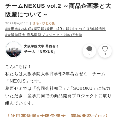
チームNEXUS vol.2 ～商品企画案と大
阪産について～
2024年6月13日
まち・ひと応援
#吹田市
#内本町
#岸辺駅
#吹田（JR）駅
#まちづくり/地域活性
#大阪学院大 商品開発プロジェクト
#学び
#大学
大阪学院大学 葛西ゼミ
チーム「NEXUS」
0
4
こんにちは！
私たちは大阪学院大学商学部2年葛西ゼミ チーム
「NEXUS」です。
葛西ゼミでは「合同会社知己」/「SOBOKU」に協力
いただき、産学共同での商品開発プロジェクトに取り
組んでいます。
「吹田事業者×大阪学院大 商品開発プロジ