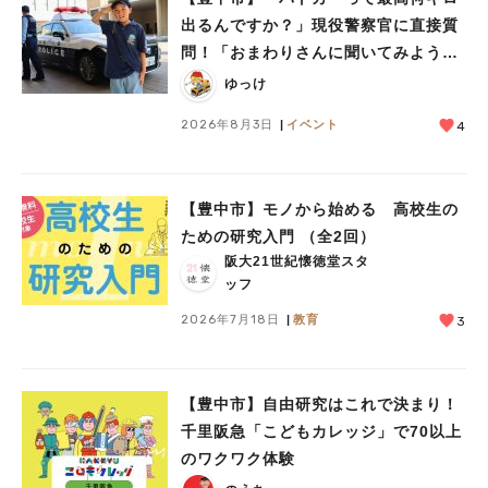
出るんですか？」現役警察官に直接質
問！「おまわりさんに聞いてみよう」
に参加しました
ゆっけ
2026年8月3日
イベント
4
人気のキーワード
【豊中市】モノから始める 高校生の
ための研究入門 （全2回）
#今週どこいく？
#自然とふれあう
#ランチ
#カフェ
#まとめ
阪大21世紀懐徳堂スタ
#教えたい／教えて投稿記事
#大阪学院大 商品開発プロジェクト
ッフ
#あなたはどっち？
2026年7月18日
教育
3
【豊中市】自由研究はこれで決まり！
千里阪急「こどもカレッジ」で70以上
のワクワク体験