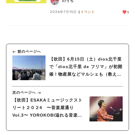
のうち
2026年7月15日
イベント
1
前のページへ
【吹田】6月15日（土）dios北千里
で「dios北千里 de フリマ」が初開
催！物産展などマルシェも（教えた
い／教えて）
次のページへ
【吹田】ESAKAミュージックスト
リート２０２4 〜音楽屋通り
Vol.3〜 YOROKOBI溢れる音楽広
場 6月22日(土) 10:00～
17:00 江坂公園