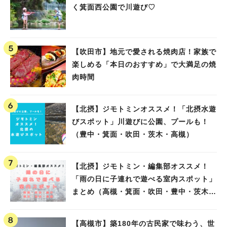
く箕面西公園で川遊び♡
【吹田市】地元で愛される焼肉店！家族で
楽しめる「本日のおすすめ」で大満足の焼
肉時間
【北摂】ジモトミンオススメ！「北摂水遊
びスポット」川遊びに公園、プールも！
（豊中・箕面・吹田・茨木・高槻）
【北摂】ジモトミン・編集部オススメ！
「雨の日に子連れで遊べる室内スポット」
まとめ（高槻・箕面・吹田・豊中・茨木・
池田）
【高槻市】築180年の古民家で味わう、世