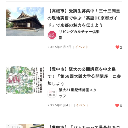
【高槻市】受講生募集中！三十三間堂
の現地実習で学ぶ「英語DE京都ガイ
ド」で京都の魅力を伝えよう
リビングカルチャー倶楽
部
2026年8月7日
イベント
2
【豊中市】阪大の公開講座を中之島
で！「第58回大阪大学公開講座」に参
加しよう
阪大21世紀懐徳堂スタ
ッフ
2026年8月4日
イベント
3
【豊中市】「パトカーって最高何キロ