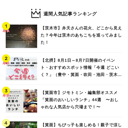
週間人気記事ランキング
【茨木市】弁天さんの花火、どこから見え
た？今年は茨木のあちこちを巡ってみまし
た！
【北摂】8月1日～8月7日開催のイベン
ト・おすすめスポット情報「今週 どこい
く？」（豊中・箕面・吹田・池田・茨木・
高槻）
【箕面市】ジモトミン・編集部オススメ
「箕面のおいしいランチ」44選 〜おし
ゃれな人気店から穴場まで！〜
【箕面】ちびっ子も楽しめる！親子で涼し