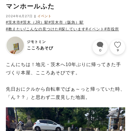
マンホールふた
2024年6月27日
イベント
#茨木市
#茨木（JR）駅
#茨木市（阪急）駅
#教えたい/こんなの見つけた
#探しています
#イベント
#市役所
ジモトミン
こころあそび
0
9
こんにちは！地元・茨木へ10年ぶりに帰ってきた手
づくり本屋、こころあそびです。
先日おにクルから自転車でぱぁ～っと帰っていた時、
「ん？？」と思わず二度見した地面。