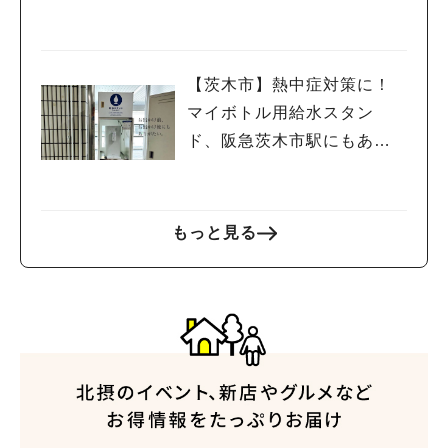
した～
【茨木市】熱中症対策に！
マイボトル用給水スタン
ド、阪急茨木市駅にもあり
ます
もっと見る
人気のキーワード
#今週どこいく？
#自然とふれあう
#ランチ
#カフェ
#まとめ
#教えたい／教えて投稿記事
#大阪学院大 商品開発プロジェクト
#あなたはどっち？