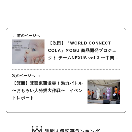
前のページへ
【吹田】「WORLD CONNECT
COLA」✕OGU 商品開発プロジェ
クト チームNEXUS vol.3 〜中間発
表〜
次のページへ
【箕面】箕面東西激突！魅力バトル
〜おもろい人発掘大作戦〜 イベン
トレポート
週間人気記事ランキング