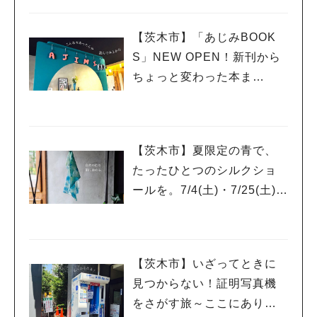
【茨木市】「あじみBOOK
S」NEW OPEN！新刊から
ちょっと変わった本ま
で、”本を通していろんな世
界をあじみする” 本屋さん
【茨木市】夏限定の青で、
たったひとつのシルクショ
ールを。7/4(土)・7/25(土)開
催「藍の生葉染ワークショ
ップ」
【茨木市】いざってときに
見つからない！証明写真機
をさがす旅～ここにありま