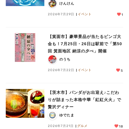
けんけん
2026年7月29日
イベント
1
【箕面市】豪華景品が当たるビンゴ大
会も！7月25日・26日は駅前で「第50
回 箕面地区 納涼の夕べ」開催
のうち
2026年7月22日
イベント
5
【茨木市】パンダがお出迎え♪こだわ
りが詰まった本格中華「紅紅火火」で
贅沢ディナー
ゆでたま
2026年7月21日
グルメ
18