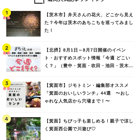
【茨木市】弁天さんの花火、どこから見え
た？今年は茨木のあちこちを巡ってみまし
た！
【北摂】8月1日～8月7日開催のイベン
ト・おすすめスポット情報「今週 どこい
く？」（豊中・箕面・吹田・池田・茨木・
高槻）
【箕面市】ジモトミン・編集部オススメ
「箕面のおいしいランチ」44選 〜おし
ゃれな人気店から穴場まで！〜
【箕面】ちびっ子も楽しめる！親子で涼し
く箕面西公園で川遊び♡