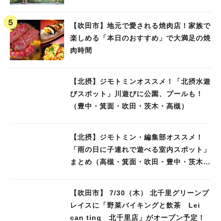
【吹田市】地元で愛される焼肉店！家族で
楽しめる「本日のおすすめ」で大満足の焼
肉時間
【北摂】ジモトミンオススメ！「北摂水遊
びスポット」川遊びに公園、プールも！
（豊中・箕面・吹田・茨木・高槻）
【北摂】ジモトミン・編集部オススメ！
「雨の日に子連れで遊べる室内スポット」
まとめ（高槻・箕面・吹田・豊中・茨木・
池田）
【吹田市】 7/30（木） 北千里グリーンプ
レイスに「野菜バイキングと飲茶 Lei
can ting 北千里店」がオープン予定！