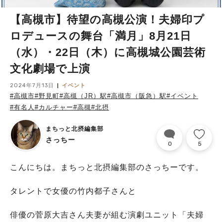
【高槻市】待望の高槻公演！夫婦印プ
ロデュースの舞台「満月」8月21日
（水）・22日（木）に高槻城公園芸術
文化劇場で上演
2024年7月13日
イベント
#高槻市
#野見町
#高槻（JR）駅
#高槻市（阪急）駅
#イベント
#有名人
#カルチャー
#高槻
#北摂
まちっと北摂編集部
さっちー
0
5
こんにちは。まちっと北摂編集部のさっちーです。
タレントで女優の竹内都子さんと
俳優の菅原大吉さん夫妻が組む演劇ユニット「夫婦