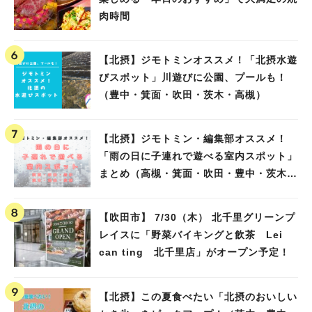
肉時間
【北摂】ジモトミンオススメ！「北摂水遊
びスポット」川遊びに公園、プールも！
（豊中・箕面・吹田・茨木・高槻）
【北摂】ジモトミン・編集部オススメ！
「雨の日に子連れで遊べる室内スポット」
まとめ（高槻・箕面・吹田・豊中・茨木・
池田）
【吹田市】 7/30（木） 北千里グリーンプ
レイスに「野菜バイキングと飲茶 Lei
can ting 北千里店」がオープン予定！
【北摂】この夏食べたい「北摂のおいしい