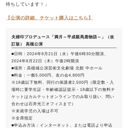
待ちしています！」
【公演の詳細、チケット購入はこちら】
夫婦印プロデュース「満月～平成親馬鹿物語～」（改
訂版） 高槻公演
■日時：2024年8月21日（水）午後6時30分開演、
2024年8月22日（木）午後2時開演
■場所：高槻城公演芸術文化劇場 北館 中ホール
■料金：一般5,000円、友の会4,800円
※18歳以下無料、同行の保護者2,500円（限定数・入
場時に要学生証・年齢確認証提示・18歳以下の無料チ
ケットはカルテットオンラインでのみ取り扱い、問い
合わせは石井光三オフィスまで）
※未就学児の入場は不可
※全席指定
■申込み方法：インターネット、または電話より申込