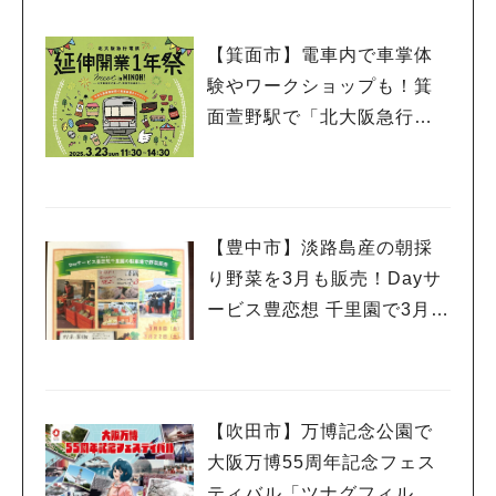
【箕面市】電車内で車掌体
験やワークショップも！箕
面萱野駅で「北大阪急行電
鉄 延伸開業１年祭」3月23
日（日）開催
【豊中市】淡路島産の朝採
り野菜を3月も販売！Dayサ
ービス豊恋想 千里園で3月8
日（土）・22日（土）開催
（教えたい／教えて）
【吹田市】万博記念公園で
大阪万博55周年記念フェス
ティバル「ツナグフィルム1