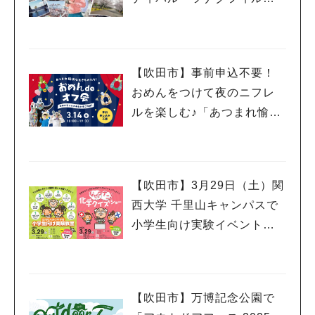
970」3月15日（土）・16日
（日）開催！
【吹田市】事前申込不要！
おめんをつけて夜のニフレ
ルを楽しむ♪「あつまれ愉快
な生きものたち！おめん de
オフ会」3月14日（金）開催
【吹田市】3月29日（土）関
西大学 千里山キャンパスで
小学生向け実験イベント、
市民公開講座開催！申込受
付中
【吹田市】万博記念公園で