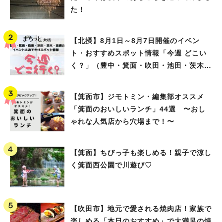
た！
【北摂】8月1日～8月7日開催のイベン
ト・おすすめスポット情報「今週 どこい
く？」（豊中・箕面・吹田・池田・茨木・
高槻）
【箕面市】ジモトミン・編集部オススメ
「箕面のおいしいランチ」44選 〜おし
ゃれな人気店から穴場まで！〜
【箕面】ちびっ子も楽しめる！親子で涼し
く箕面西公園で川遊び♡
【吹田市】地元で愛される焼肉店！家族で
楽しめる「本日のおすすめ」で大満足の焼