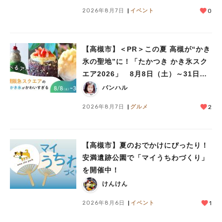
人気のキーワード
2026年8月7日
イベント
0
#今週どこいく？
#自然とふれあう
#ランチ
#カフェ
#まとめ
#教えたい／教えて投稿記事
#大阪学院大 商品開発プロジェクト
#あなたはどっち？
【高槻市】＜PR＞この夏 高槻が“かき
氷の聖地”に！「たかつき かき氷スク
エア2026」 8月8日（土）～31日
（月）
バンハル
2026年8月7日
グルメ
2
【高槻市】夏のおでかけにぴったり！
安満遺跡公園で「マイうちわづくり」
を開催中！
けんけん
2026年8月6日
イベント
1