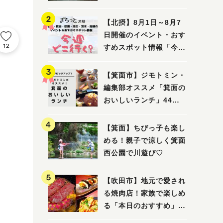
ってみました！
【北摂】8月1日～8月7
日開催のイベント・おす
12
すめスポット情報「今週
どこいく？」（豊中・箕
面・吹田・池田・茨木・
【箕面市】ジモトミン・
高槻）
編集部オススメ「箕面の
おいしいランチ」44
選 〜おしゃれな人気店
から穴場まで！〜
【箕面】ちびっ子も楽し
める！親子で涼しく箕面
西公園で川遊び♡
【吹田市】地元で愛され
る焼肉店！家族で楽しめ
る「本日のおすすめ」で
大満足の焼肉時間