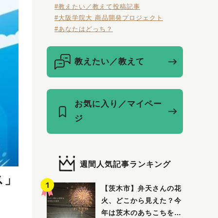
#教えたい／教えて投稿記事
#大阪学院大 商品開発プロジェクト
#あなたはどっち？
教えたい／教えて
お気に入り／マイペー
ジ
週間人気記事ランキング
ス」
【茨木市】弁天さんの花
火、どこから見えた？今
年は茨木のあちこちを巡