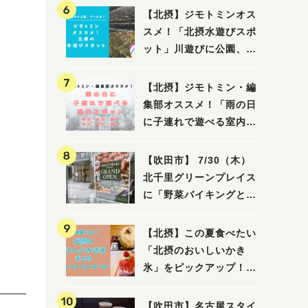
【北摂】ジモトミンオス
スメ！「北摂水遊びスポ
ット」川遊びに公園、プ
ールも！（豊中・箕面・
吹田・茨木・高槻）
【北摂】ジモトミン・編
集部オススメ！「雨の日
に子連れで遊べる室内ス
ポット」まとめ（高槻・
箕面・吹田・豊中・茨
【吹田市】 7/30（木）
木・池田）
北千里グリーンプレイス
に「野菜バイキングと飲
茶 Lei can ting 北千
里店」がオープン予定！
【北摂】この夏食べたい
「北摂のおいしいかき
氷」をピックアップ！
（茨木・豊中・吹田・箕
面・池田）
【吹田市】名古屋スタイ