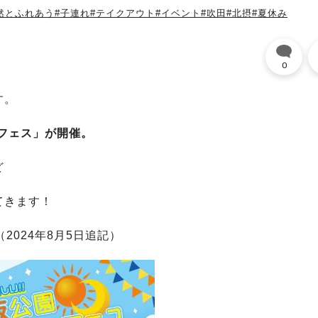
然とふれあう
#子連れ
#テイクアウト
#イベント
#吹田
#北摂
#夏休み
0
す。
ーフェス」が開催。
ど
てきます！
2024年8月5日追記）