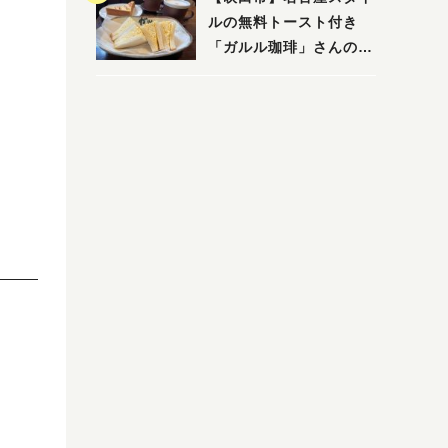
ルの無料トースト付き
「ガルル珈琲」さんのお
得モーニング！