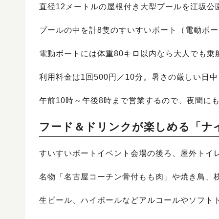
直径12メートルの屋根付き大型プールを江坂公
プールの中を計8隻のすいすいボート（電動ボ
電動ボートには体重80キロ以内なら大人でも乗
利用料金は1回500円／10分。暑さの厳しい日
午前10時～午後8時まで営業するので、夜間に
フード＆ドリンクが楽しめる「ナ
すいすいボートイベント会場の後ろ、屋外トイ
名物「名古屋コーチン骨付もも肉」や焼き鳥、
生ビール、ハイボールなどアルコールやソフト