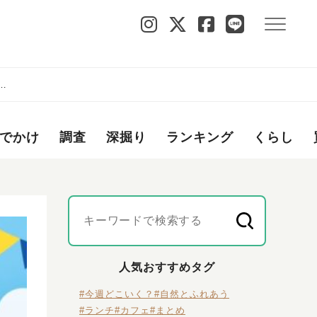
開
でかけ
調査
深掘り
ランキング
くらし
人気おすすめタグ
#今週どこいく？
#自然とふれあう
#ランチ
#カフェ
#まとめ