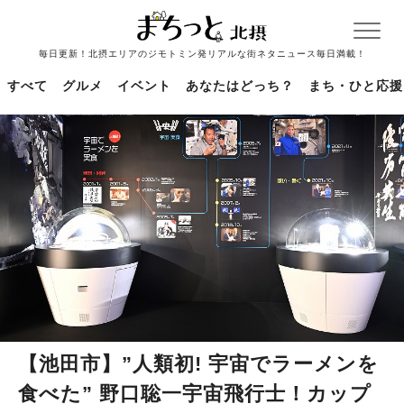
毎日更新！北摂エリアのジモトミン発リアルな街ネタニュース毎日満載！
すべて
グルメ
イベント
あなたはどっち？
まち・ひと応援
【池田市】”人類初! 宇宙でラーメンを
食べた” 野口聡一宇宙飛行士！カップ