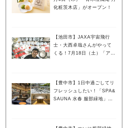
化粧茨木店」がオープン！
【池田市】JAXA宇宙飛行
士・大西卓哉さんがやって
くる！7月18日（土）「アマ
チュア無線フェスティバ
ル」で講演
【豊中市】1日中過ごしてリ
フレッシュしたい！「SPA&
SAUNA 水春 服部緑地」、
ついに6月5日オープン！