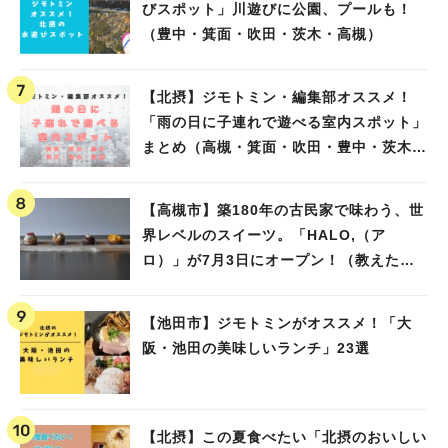
びスポット」川遊びに公園、プールも！
（豊中・箕面・吹田・茨木・高槻）
【北摂】ジモトミン・編集部オススメ！
「雨の日に子連れで遊べる室内スポット」
まとめ（高槻・箕面・吹田・豊中・茨木・
池田）
【高槻市】築180年の古民家で味わう、世
界レベルのスイーツ。「HALO,（ア
ロ）」が7月3日にオープン！（教えたい/
教えて）
【池田市】ジモトミンがオススメ！「大
阪・池田の美味しいランチ」23選
【北摂】この夏食べたい「北摂のおいしい