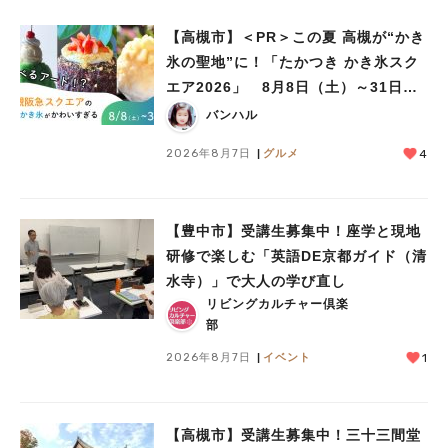
【高槻市】＜PR＞この夏 高槻が“かき
氷の聖地”に！「たかつき かき氷スク
エア2026」 8月8日（土）～31日
（月）
バンハル
2026年8月7日
グルメ
4
【豊中市】受講生募集中！座学と現地
研修で楽しむ「英語DE京都ガイド（清
水寺）」で大人の学び直し
リビングカルチャー倶楽
部
2026年8月7日
イベント
1
【高槻市】受講生募集中！三十三間堂