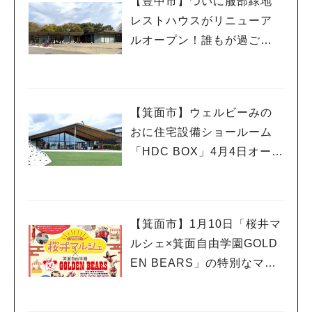
【豊中市】ついに服部緑地
レストハウスがリニューア
ルオープン！誰もが過ごし
やすい憩いの場所に
【箕面市】ウェルビーみの
おに住宅設備ショールーム
「HDC BOX」4月4日オープ
ン！オープニングイベント
も
【箕面市】1月10日「桜井マ
ルシェ×箕面自由学園GOLD
EN BEARS」の特別なマル
シェが開催！