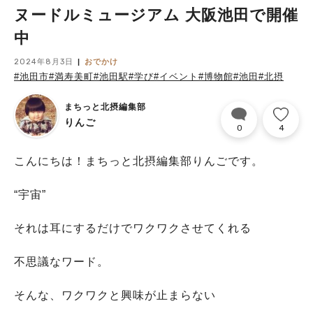
ヌードルミュージアム 大阪池田で開催
中
2024年8月3日
おでかけ
#池田市
#満寿美町
#池田駅
#学び
#イベント
#博物館
#池田
#北摂
まちっと北摂編集部
りんご
0
4
こんにちは！まちっと北摂編集部りんごです。
“宇宙”
それは耳にするだけでワクワクさせてくれる
不思議なワード。
そんな、ワクワクと興味が止まらない