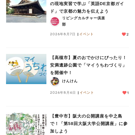
の現地実習で学ぶ「英語DE京都ガイ
ド」で京都の魅力を伝えよう
リビングカルチャー倶楽
人気のキーワード
部
#今週どこいく？
#自然とふれあう
#ランチ
#カフェ
#まとめ
2026年8月7日
イベント
2
#教えたい／教えて投稿記事
#大阪学院大 商品開発プロジェクト
#あなたはどっち？
【高槻市】夏のおでかけにぴったり！
安満遺跡公園で「マイうちわづくり」
を開催中！
けんけん
2026年8月6日
イベント
1
【豊中市】阪大の公開講座を中之島
で！「第58回大阪大学公開講座」に参
加しよう