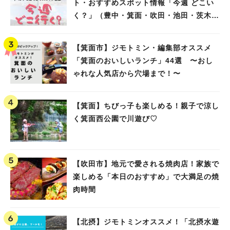
ト・おすすめスポット情報「今週 どこい
く？」（豊中・箕面・吹田・池田・茨木・
高槻）
【箕面市】ジモトミン・編集部オススメ
「箕面のおいしいランチ」44選 〜おし
ゃれな人気店から穴場まで！〜
【箕面】ちびっ子も楽しめる！親子で涼し
く箕面西公園で川遊び♡
【吹田市】地元で愛される焼肉店！家族で
楽しめる「本日のおすすめ」で大満足の焼
肉時間
【北摂】ジモトミンオススメ！「北摂水遊