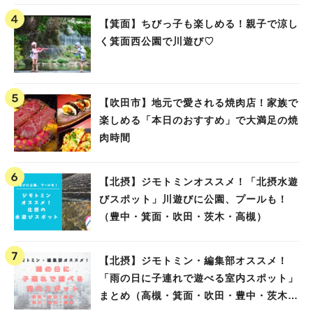
【箕面】ちびっ子も楽しめる！親子で涼し
く箕面西公園で川遊び♡
【吹田市】地元で愛される焼肉店！家族で
楽しめる「本日のおすすめ」で大満足の焼
肉時間
【北摂】ジモトミンオススメ！「北摂水遊
びスポット」川遊びに公園、プールも！
（豊中・箕面・吹田・茨木・高槻）
【北摂】ジモトミン・編集部オススメ！
「雨の日に子連れで遊べる室内スポット」
まとめ（高槻・箕面・吹田・豊中・茨木・
池田）