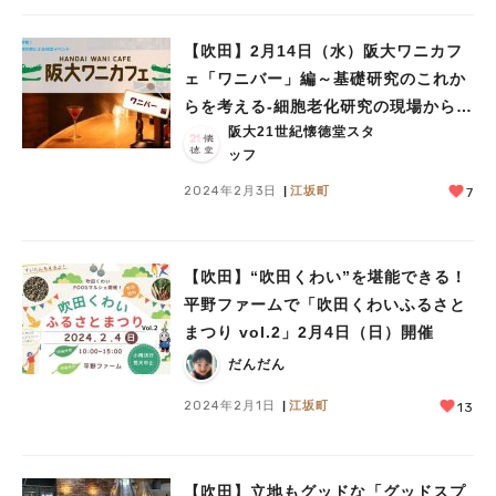
【吹田】2月14日（水）阪大ワニカフ
ェ「ワニバー」編～基礎研究のこれか
らを考える-細胞老化研究の現場から～
阪大21世紀懐徳堂スタ
のご案内
ッフ
2024年2月3日
江坂町
7
【吹田】“吹田くわい”を堪能できる！
平野ファームで「吹田くわいふるさと
まつり vol.2」2月4日（日）開催
だんだん
2024年2月1日
江坂町
13
【吹田】立地もグッドな「グッドスプ