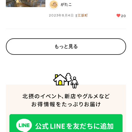
がたこ
2023年8月4日
江坂町
20
もっと見る
人気のキーワード
#今週どこいく？
#自然とふれあう
#ランチ
#カフェ
#まとめ
#教えたい／教えて投稿記事
#大阪学院大 商品開発プロジェクト
#あなたはどっち？