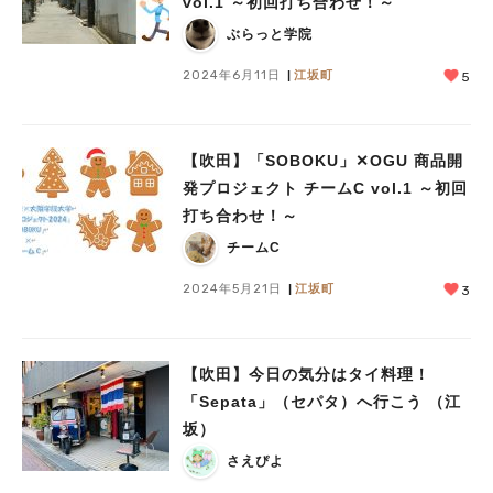
vol.1 ～初回打ち合わせ！～
ぶらっと学院
2024年6月11日
江坂町
5
【吹田】「SOBOKU」✕OGU 商品開
発プロジェクト チームC vol.1 ～初回
打ち合わせ！～
チームC
2024年5月21日
江坂町
3
【吹田】今日の気分はタイ料理！
「Sepata」（セパタ）へ行こう （江
坂）
さえぴよ