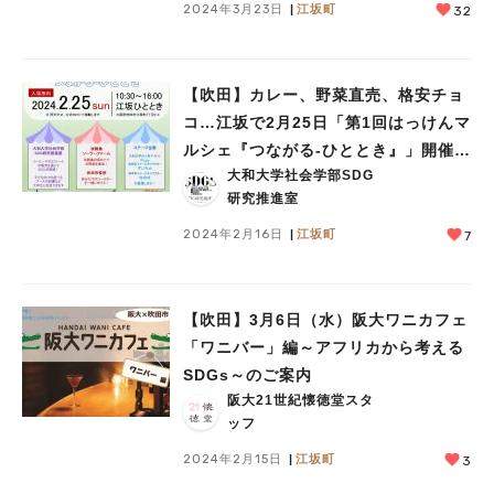
2024年3月23日
江坂町
32
【吹田】カレー、野菜直売、格安チョ
コ…江坂で2月25日「第1回はっけんマ
ルシェ『つながる-ひととき』」開催！
大和大学社会学部SDG
産学官連携で街をつなげよう！
研究推進室
2024年2月16日
江坂町
7
【吹田】3月6日（水）阪大ワニカフェ
「ワニバー」編～アフリカから考える
SDGs～のご案内
阪大21世紀懐徳堂スタ
ッフ
2024年2月15日
江坂町
3