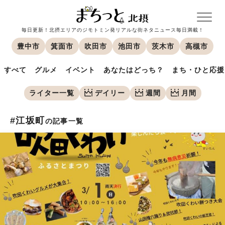
毎日更新！北摂エリアのジモトミン発リアルな街ネタニュース毎日満載！
豊中市
箕面市
吹田市
池田市
茨木市
高槻市
すべて
グルメ
イベント
あなたはどっち？
まち・ひと応援
ライター一覧
デイリー
週間
月間
#江坂町
の記事一覧