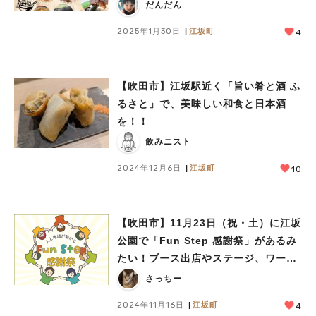
まつり 2025」
だんだん
2025年1月30日
江坂町
4
【吹田市】江坂駅近く「旨い肴と酒 ふ
るさと」で、美味しい和食と日本酒
を！！
飲みニスト
2024年12月6日
江坂町
10
【吹田市】11月23日（祝・土）に江坂
公園で「Fun Step 感謝祭」があるみ
たい！ブース出店やステージ、ワーク
ショップも（教えたい／教えて）
さっちー
2024年11月16日
江坂町
4