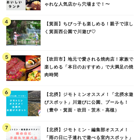
ゃれな人気店から穴場まで！〜
【箕面】ちびっ子も楽しめる！親子で涼し
く箕面西公園で川遊び♡
【吹田市】地元で愛される焼肉店！家族で
楽しめる「本日のおすすめ」で大満足の焼
肉時間
【北摂】ジモトミンオススメ！「北摂水遊
びスポット」川遊びに公園、プールも！
（豊中・箕面・吹田・茨木・高槻）
【北摂】ジモトミン・編集部オススメ！
「雨の日に子連れで遊べる室内スポット」