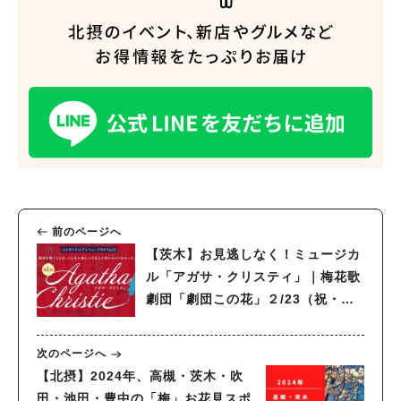
前のページへ
【茨木】お見逃しなく！ミュージカ
ル「アガサ・クリスティ」｜梅花歌
劇団「劇団この花」２/23（祝・
金）・24（土）・25（日）開催
次のページへ
【北摂】2024年、高槻・茨木・吹
田・池田・豊中の「梅」お花見スポ