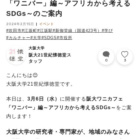
「ワニバー」編～アフリカから考える
SDGs～のご案内
2024年2月15日
イベント
#吹田市
#江坂町
#江坂駅
#新御堂線（国道423号）
#学び
#カルチャー
#大学
#SDGS
#市役所
大阪大学
阪大21世紀懐徳堂ス
0
3
タッフ
こんにちは😊
大阪大学21世紀懐徳堂です。
本日は、
3月6日（水）
に開催する
阪大ワニカフェ
「ワニバー」編～アフリカから考えるSDGs～
をご案
内します！
大阪大学の研究者・専門家が、地域のみなさん