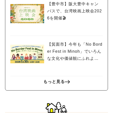
【豊中市】阪大豊中キャン
パスで、台湾映画上映会202
6を開催🎬
人気のキーワード
#今週どこいく？
#自然とふれあう
#ランチ
#カフェ
#まとめ
#教えたい／教えて投稿記事
#大阪学院大 商品開発プロジェクト
【箕面市】今年も「No Bord
#あなたはどっち？
er Fest in Minoh」でいろん
な文化や価値観にふれよ
う！
もっと見る