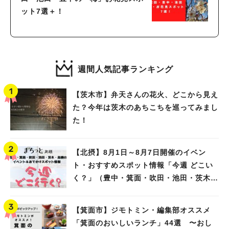
ット7選＋！
週間人気記事ランキング
【茨木市】弁天さんの花火、どこから見え
た？今年は茨木のあちこちを巡ってみまし
た！
【北摂】8月1日～8月7日開催のイベン
ト・おすすめスポット情報「今週 どこい
く？」（豊中・箕面・吹田・池田・茨木・
高槻）
【箕面市】ジモトミン・編集部オススメ
「箕面のおいしいランチ」44選 〜おし