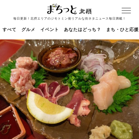
毎日更新！北摂エリアのジモトミン発リアルな街ネタニュース毎日満載！
すべて
グルメ
イベント
あなたはどっち？
まち・ひと応援