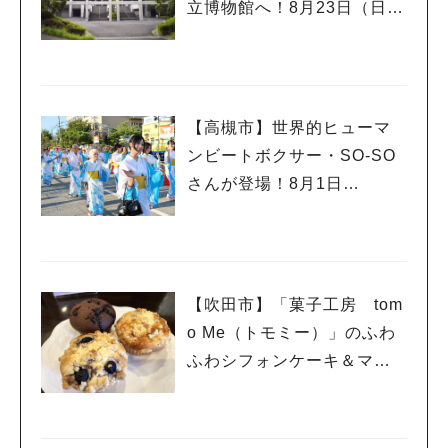
立博物館へ！8月23日（日）
まで
【高槻市】世界的ヒューマ
ンビートボクサー・SO-SO
さんが登場！8月1日
（土）・2日（日）高槻まつ
り開催
【吹田市】「菓子工房 tom
o Me（トモミー）」のふわ
ふわシフォンケーキ＆マフ
ィンで幸せいっぱい☆