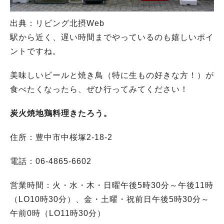
出典：リビング北摂Web
駅から近く、遅い時間までやっているのも嬉しいポイ
ントですね。
人気のキーワード
#今週どこいく？
#自然とふれあう
#ランチ
#カフェ
#まとめ
美味しいビールと焼き鳥（特に生もの好きな方！）が
#教えたい／教えて投稿記事
#大阪学院大 商品開発プロジェクト
食べたくなったら、ぜひ行ってみてください！
#あなたはどっち？
炭火焼地鶏料理きたろう。
住所：豊中市中桜塚2-18-2
電話：06-4865-6602
営業時間：火・水・木・日曜午後5時30分～午後11時
（LO10時30分）、金・土曜・祝前日午後5時30分～
午前0時（LO11時30分）