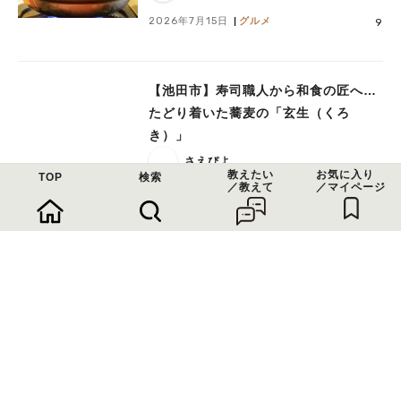
2026年7月15日
グルメ
9
【池田市】寿司職人から和食の匠へ…
たどり着いた蕎麦の「玄生（くろ
き）」
さえぴよ
教えたい
お気に入り
TOP
検索
／教えて
／マイページ
2026年7月14日
グルメ
15
【茨木市】市場で愛される「喫茶V」
でボリューム満点の定食ランチ！
のんびりこ
2026年6月27日
グルメ
5