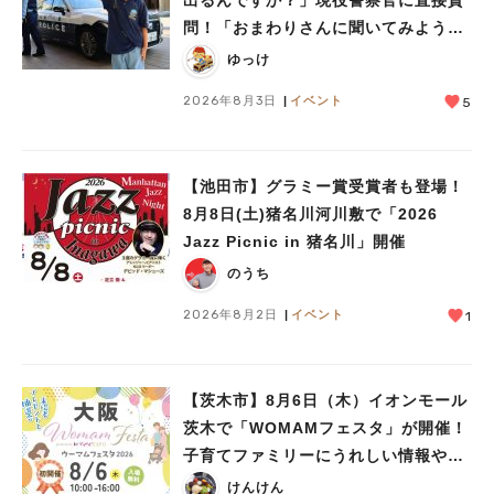
出るんですか？」現役警察官に直接質
問！「おまわりさんに聞いてみよう」
に参加しました
ゆっけ
2026年8月3日
イベント
5
【池田市】グラミー賞受賞者も登場！
8月8日(土)猪名川河川敷で「2026
Jazz Picnic in 猪名川」開催
のうち
2026年8月2日
イベント
1
【茨木市】8月6日（木）イオンモール
茨木で「WOMAMフェスタ」が開催！
子育てファミリーにうれしい情報やプ
レゼントがいっぱい♪
けんけん