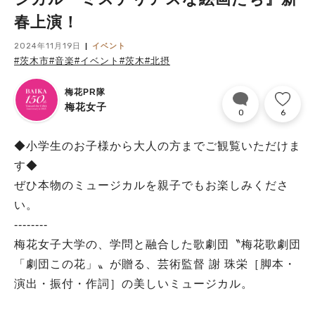
春上演！
2024年11月19日
イベント
#茨木市
#音楽
#イベント
#茨木
#北摂
梅花PR隊
梅花女子
0
6
◆小学生のお子様から大人の方までご観覧いただけま
す◆
ぜひ本物のミュージカルを親子でもお楽しみくださ
い。
--------
梅花女子大学の、学問と融合した歌劇団〝梅花歌劇団
「劇団この花」〟が贈る、芸術監督 謝 珠栄［脚本・
演出・振付・作詞］の美しいミュージカル。