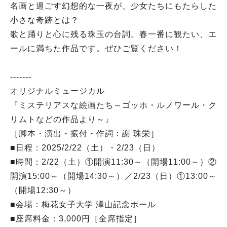
名画と過ごす幻想的な一夜が、少女たちにもたらした
小さな奇跡とは？
歌と踊りと心に残る珠玉の台詞。春一番に観たい、エ
ールに満ちた作品です。ぜひご覧ください！
-------
オリジナルミュージカル
『ミステリアスな絵画たち～ゴッホ・ルノワール・ク
リムトなどの作品より～』
［脚本・演出・振付・作詞：謝 珠栄］
■日程：2025/2/22（土）・2/23（日）
■時間：2/22（土）①開演11:30～（開場11:00～）②
開演15:00～（開場14:30～）／2/23（日）①13:00～
（開場12:30～）
■会場：梅花女子大学 澤山記念ホール
■座席料金：3,000円［全席指定］