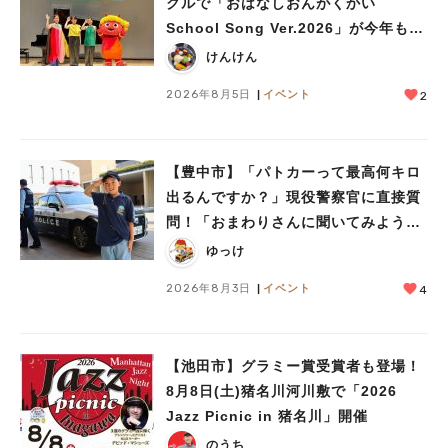
クルで「おはなしおんがくかい
School Song Ver.2026」が今年も開
催！テーマは「学校」♪
けんけん
2026年8月5日
イベント
2
【豊中市】「パトカーって最高何キロ
人気のキーワード
出るんですか？」現役警察官に直接質
#今週どこいく？
#自然とふれあう
#ランチ
#カフェ
#まとめ
問！「おまわりさんに聞いてみよう」
#教えたい／教えて投稿記事
#大阪学院大 商品開発プロジェクト
に参加しました
ゆっけ
#あなたはどっち？
2026年8月3日
イベント
4
【池田市】グラミー賞受賞者も登場！
8月8日(土)猪名川河川敷で「2026
Jazz Picnic in 猪名川」開催
のうち