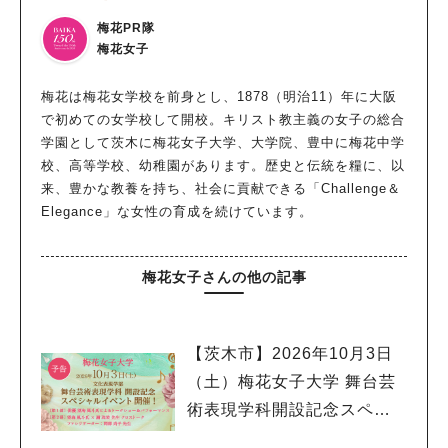
梅花PR隊
梅花女子
梅花は梅花女学校を前身とし、1878（明治11）年に大阪
で初めての女学校して開校。キリスト教主義の女子の総合
学園として茨木に梅花女子大学、大学院、豊中に梅花中学
校、高等学校、幼稚園があります。歴史と伝統を糧に、以
来、豊かな教養を持ち、社会に貢献できる「Challenge＆
Elegance」な女性の育成を続けています。
梅花女子さんの他の記事
【茨木市】2026年10月3日
（土）梅花女子大学 舞台芸
術表現学科開設記念スペシ
ャルイベント開催！ 俳優≪