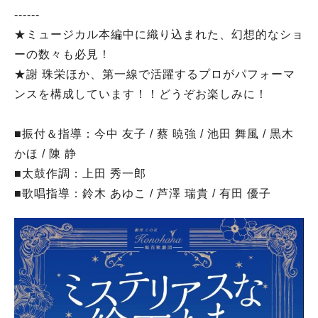
------
★ミュージカル本編中に織り込まれた、幻想的なショ
ーの数々も必見！
★謝 珠栄ほか、第一線で活躍するプロがパフォーマ
ンスを構成しています！！どうぞお楽しみに！
■振付＆指導：今中 友子 / 蔡 暁強 / 池田 舞風 / 黒木
かほ / 陳 静
■太鼓作調：上田 秀一郎
■歌唱指導：鈴木 あゆこ / 芦澤 瑞貴 / 有田 優子