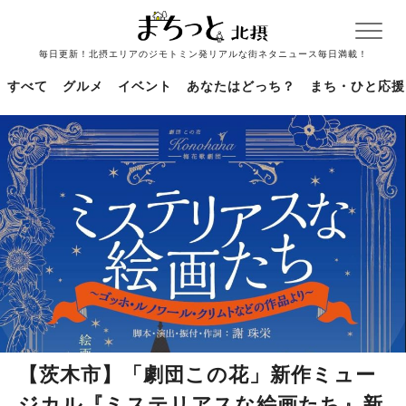
毎日更新！北摂エリアのジモトミン発リアルな街ネタニュース毎日満載！
すべて
グルメ
イベント
あなたはどっち？
まち・ひと応援
【茨木市】「劇団この花」新作ミュー
ジカル『ミステリアスな絵画たち』新