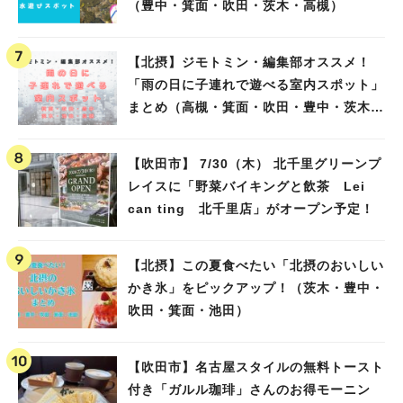
（豊中・箕面・吹田・茨木・高槻）
【北摂】ジモトミン・編集部オススメ！
「雨の日に子連れで遊べる室内スポット」
まとめ（高槻・箕面・吹田・豊中・茨木・
池田）
【吹田市】 7/30（木） 北千里グリーンプ
レイスに「野菜バイキングと飲茶 Lei
can ting 北千里店」がオープン予定！
【北摂】この夏食べたい「北摂のおいしい
かき氷」をピックアップ！（茨木・豊中・
吹田・箕面・池田）
【吹田市】名古屋スタイルの無料トースト
付き「ガルル珈琲」さんのお得モーニン