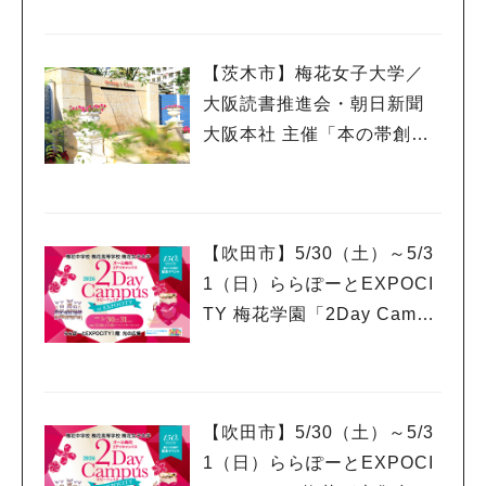
望海風斗氏≫が特別講師と
して登壇！
【茨木市】梅花女子大学／
大阪読書推進会・朝日新聞
大阪本社 主催「本の帯創作
コンクール」において、絵
本の帯づくりワークショッ
プ開催！
【吹田市】5/30（土）～5/3
1（日）ららぽーとEXPOCI
TY 梅花学園「2Day Campu
s」 体験ワークショップ開
催！
【吹田市】5/30（土）～5/3
1（日）ららぽーとEXPOCI