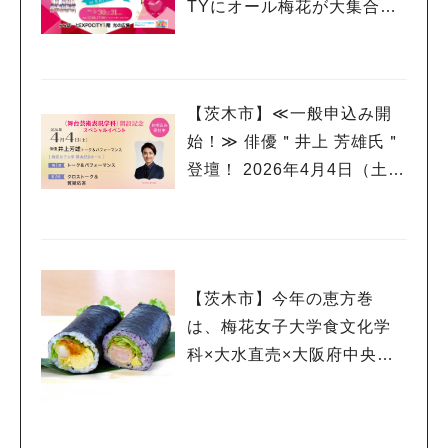
TYにオール梅花が大集合！
【2Day Campus ルビーフェ
スタ】
【茨木市】≪一般申込み開
始！≫ 俳優＂井上 芳雄氏＂
登壇！ 2026年4月4日（土）
梅花女子大学 舞台芸術表現
学科 開設記念スペシャルイ
ベント
【茨木市】今年の恵方巻
は、梅花女子大学食文化学
科×大水直売×大阪府中央卸
売市場のコラボ商品「海老
チリ＆海老タル」の2種食べ
比べはいかが？！