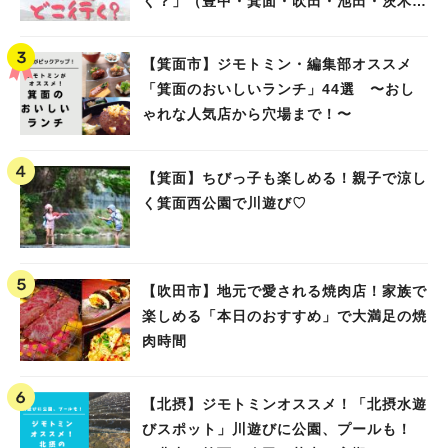
く？」（豊中・箕面・吹田・池田・茨木・
高槻）
【箕面市】ジモトミン・編集部オススメ
「箕面のおいしいランチ」44選 〜おし
ゃれな人気店から穴場まで！〜
【箕面】ちびっ子も楽しめる！親子で涼し
く箕面西公園で川遊び♡
【吹田市】地元で愛される焼肉店！家族で
楽しめる「本日のおすすめ」で大満足の焼
肉時間
【北摂】ジモトミンオススメ！「北摂水遊
びスポット」川遊びに公園、プールも！