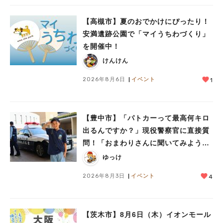
#教えたい／教えて投稿記事
#大阪学院大 商品開発プロジェクト
#あなたはどっち？
【高槻市】夏のおでかけにぴったり！
安満遺跡公園で「マイうちわづくり」
を開催中！
けんけん
2026年8月6日
イベント
1
【豊中市】「パトカーって最高何キロ
出るんですか？」現役警察官に直接質
問！「おまわりさんに聞いてみよう」
に参加しました
ゆっけ
2026年8月3日
イベント
4
【茨木市】8月6日（木）イオンモール