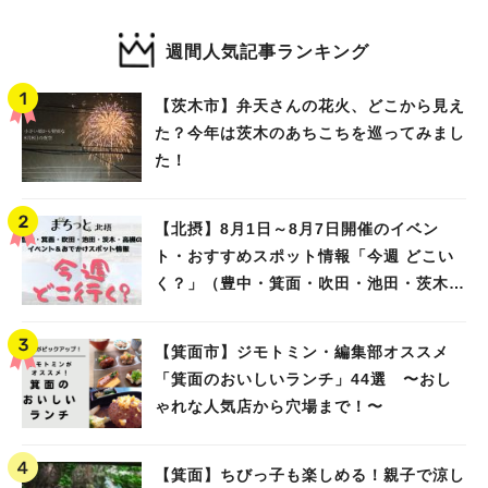
週間人気記事ランキング
【茨木市】弁天さんの花火、どこから見え
た？今年は茨木のあちこちを巡ってみまし
た！
【北摂】8月1日～8月7日開催のイベン
ト・おすすめスポット情報「今週 どこい
く？」（豊中・箕面・吹田・池田・茨木・
高槻）
【箕面市】ジモトミン・編集部オススメ
「箕面のおいしいランチ」44選 〜おし
ゃれな人気店から穴場まで！〜
【箕面】ちびっ子も楽しめる！親子で涼し