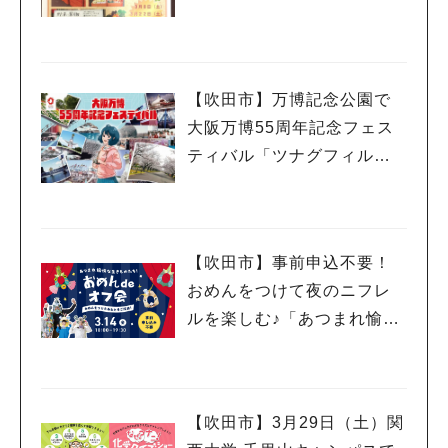
日（土）・22日（土）開催
（教えたい／教えて）
【吹田市】万博記念公園で
大阪万博55周年記念フェス
ティバル「ツナグフィルム1
970」3月15日（土）・16日
（日）開催！
【吹田市】事前申込不要！
おめんをつけて夜のニフレ
ルを楽しむ♪「あつまれ愉快
な生きものたち！おめん de
オフ会」3月14日（金）開催
【吹田市】3月29日（土）関