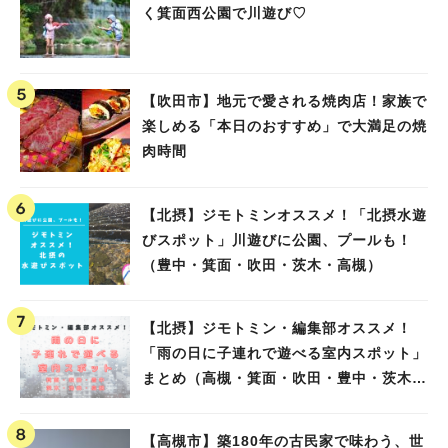
く箕面西公園で川遊び♡
【吹田市】地元で愛される焼肉店！家族で
楽しめる「本日のおすすめ」で大満足の焼
肉時間
【北摂】ジモトミンオススメ！「北摂水遊
びスポット」川遊びに公園、プールも！
（豊中・箕面・吹田・茨木・高槻）
【北摂】ジモトミン・編集部オススメ！
「雨の日に子連れで遊べる室内スポット」
まとめ（高槻・箕面・吹田・豊中・茨木・
池田）
【高槻市】築180年の古民家で味わう、世