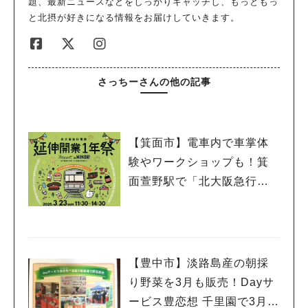
題、最新ニュースなどをしっかりキャッチし、もっともっ
と北摂が好きになる情報をお届けしていきます。
さっちーさんの他の記事
【箕面市】電車内で車掌体
験やワークショップも！箕
面萱野駅で「北大阪急行電
鉄 延伸開業１年祭」3月23
日（日）開催
【豊中市】淡路島産の朝採
り野菜を3月も販売！Dayサ
ービス豊恋想 千里園で3月8