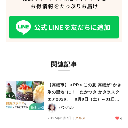
関連記事
【高槻市】＜PR＞この夏 高槻が“かき
氷の聖地”に！「たかつき かき氷スク
エア2026」 8月8日（土）～31日
（月）
バンハル
人気のキーワード
2026年8月7日
グルメ
4
#今週どこいく？
#自然とふれあう
#ランチ
#カフェ
#まとめ