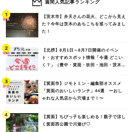
週間人気記事ランキング
【茨木市】弁天さんの花火、どこから見え
人気のキーワード
た？今年は茨木のあちこちを巡ってみまし
#今週どこいく？
#自然とふれあう
#ランチ
#カフェ
#まとめ
た！
#教えたい／教えて投稿記事
#大阪学院大 商品開発プロジェクト
#あなたはどっち？
【北摂】8月1日～8月7日開催のイベン
ト・おすすめスポット情報「今週 どこい
く？」（豊中・箕面・吹田・池田・茨木・
高槻）
【箕面市】ジモトミン・編集部オススメ
「箕面のおいしいランチ」44選 〜おし
ゃれな人気店から穴場まで！〜
【箕面】ちびっ子も楽しめる！親子で涼し
く箕面西公園で川遊び♡