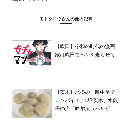
モトタロウさんの他の記事
【吹田】令和の時代の漫画
家は吹田でペンを走らせる
【茨木】北摂の「町中華で
カンパイ！」:JR茨木、水餃
子の店「哈尓濱（ハルビ
ン）」編