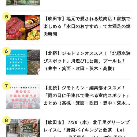
【吹田市】地元で愛される焼肉店！家族で
楽しめる「本日のおすすめ」で大満足の焼
肉時間
【北摂】ジモトミンオススメ！「北摂水遊
びスポット」川遊びに公園、プールも！
（豊中・箕面・吹田・茨木・高槻）
【北摂】ジモトミン・編集部オススメ！
「雨の日に子連れで遊べる室内スポット」
まとめ（高槻・箕面・吹田・豊中・茨木・
池田）
【吹田市】 7/30（木） 北千里グリーンプ
レイスに「野菜バイキングと飲茶 Lei