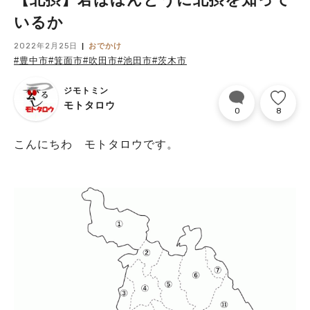
いるか
2022年2月25日
おでかけ
#豊中市
#箕面市
#吹田市
#池田市
#茨木市
ジモトミン
モトタロウ
0
8
こんにちわ モトタロウです。