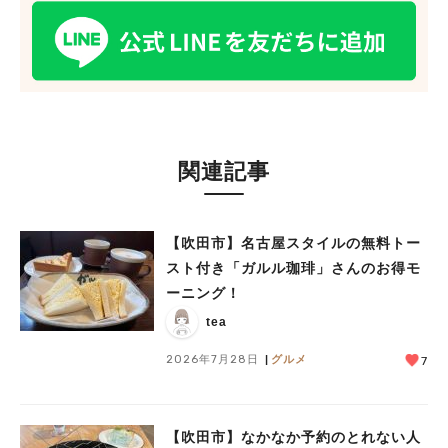
関連記事
【吹田市】名古屋スタイルの無料トー
スト付き「ガルル珈琲」さんのお得モ
ーニング！
tea
人気のキーワード
2026年7月28日
グルメ
7
#今週どこいく？
#自然とふれあう
#ランチ
#カフェ
#まとめ
#教えたい／教えて投稿記事
#大阪学院大 商品開発プロジェクト
#あなたはどっち？
【吹田市】なかなか予約のとれない人