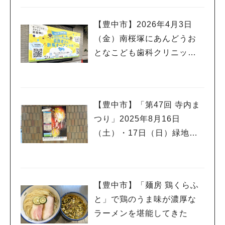
【豊中市】2026年4月3日
（金）南桜塚にあんどうお
となこども歯科クリニック
が開院するみたい
【豊中市】「第47回 寺内ま
つり」2025年8月16日
（土）・17日（日）緑地公
園駅ビル北側駐車場で！花
火や夜店も
【豊中市】「麺房 鶏くらふ
と」で鶏のうま味が濃厚な
ラーメンを堪能してきた