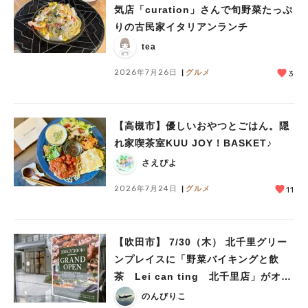
気店「curation」さんで旬野菜たっぷ
りの古民家イタリアンランチ
tea
2026年7月26日
グルメ
3
【高槻市】優しいおやつとごはん。隠
れ家喫茶室KUU JOY！BASKET♪
さえぴよ
2026年7月24日
グルメ
11
【吹田市】 7/30（木） 北千里グリー
ンプレイスに「野菜バイキングと飲
茶 Lei can ting 北千里店」がオー
プン予定！
のんびりこ