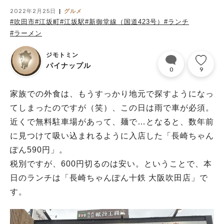
2022年2月25日
グルメ
#吹田市
#江坂町
#江坂駅
#新御堂線（国道423号）
#ランチ
#ラーメン
ジモトミン
パイナップル
0
9
家族での外食は、もうすっかり地元で探すようになっ
てしまったのですが（笑）、この日は雨で車が必須。
近くで無料駐車場があって、麺で…となると、数年前
に見つけて吸い込まれるように入店した「長崎ちゃん
ぽん590円」。
税別ですが、600円切るのは安い。ということで、本
日のランチは「長崎ちゃんぽん十鉄 大阪吹田店」で
す。