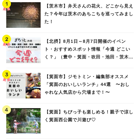
【茨木市】弁天さんの花火、どこから見え
た？今年は茨木のあちこちを巡ってみまし
た！
【北摂】8月1日～8月7日開催のイベン
ト・おすすめスポット情報「今週 どこい
く？」（豊中・箕面・吹田・池田・茨木・
高槻）
【箕面市】ジモトミン・編集部オススメ
「箕面のおいしいランチ」44選 〜おし
ゃれな人気店から穴場まで！〜
【箕面】ちびっ子も楽しめる！親子で涼し
く箕面西公園で川遊び♡