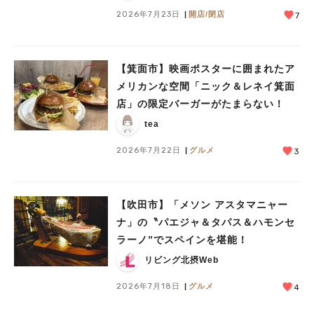
2026年7月23日
開店/閉店
7
【箕面市】映画ポスターに囲まれたア
メリカンな空間「ニック＆レネイ箕面
店」の限定バーガーがたまらない！
tea
2026年7月22日
グルメ
3
【吹田市】「メソン アスタマニャー
ナ」の〝パエジャ＆タパス＆ハモンセ
ラーノ”でスペインを堪能！
リビング北摂Web
2026年7月18日
グルメ
4