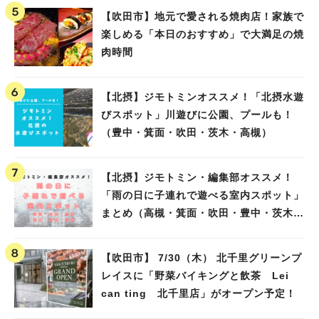
【吹田市】地元で愛される焼肉店！家族で
楽しめる「本日のおすすめ」で大満足の焼
肉時間
【北摂】ジモトミンオススメ！「北摂水遊
びスポット」川遊びに公園、プールも！
（豊中・箕面・吹田・茨木・高槻）
【北摂】ジモトミン・編集部オススメ！
「雨の日に子連れで遊べる室内スポット」
まとめ（高槻・箕面・吹田・豊中・茨木・
池田）
【吹田市】 7/30（木） 北千里グリーンプ
レイスに「野菜バイキングと飲茶 Lei
can ting 北千里店」がオープン予定！