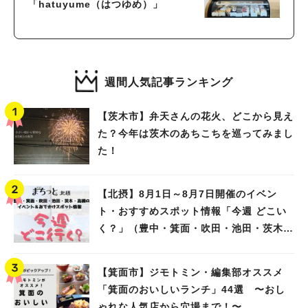
「hatuyume（はつゆめ）」
週間人気記事ランキング
【茨木市】弁天さんの花火、どこから見え
た？今年は茨木のあちこちを巡ってみまし
た！
【北摂】8月1日～8月7日開催のイベン
ト・おすすめスポット情報「今週 どこい
く？」（豊中・箕面・吹田・池田・茨木・
高槻）
【箕面市】ジモトミン・編集部オススメ
「箕面のおいしいランチ」44選 〜おし
ゃれな人気店から穴場まで！〜