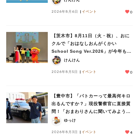
2026年8月6日
イベント
0
【茨木市】8月11日（火・祝）、おに
クルで「おはなしおんがくかい
School Song Ver.2026」が今年も開
催！テーマは「学校」♪
けんけん
2026年8月5日
イベント
0
【豊中市】「パトカーって最高何キロ
出るんですか？」現役警察官に直接質
問！「おまわりさんに聞いてみよう」
に参加しました
ゆっけ
人気のキーワード
2026年8月3日
イベント
4