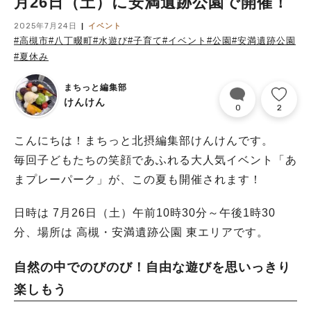
月26日（土）に安満遺跡公園で開催！
2025年7月24日
イベント
#高槻市
#八丁畷町
#水遊び
#子育て
#イベント
#公園
#安満遺跡公園
#夏休み
まちっと編集部
けんけん
0
2
こんにちは！まちっと北摂編集部けんけんです。
毎回子どもたちの笑顔であふれる大人気イベント「あ
まプレーパーク」が、この夏も開催されます！
日時は 7月26日（土）午前10時30分～午後1時30
分、場所は 高槻・安満遺跡公園 東エリアです。
自然の中でのびのび！自由な遊びを思いっきり
楽しもう