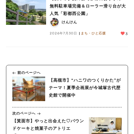
無料駐車場完備＆ローラー滑り台が大
人気「彩都西公園」
けんけん
2026年7月30日
まち・ひと応援
3
前のページへ
【高槻市】“ハニワのつくりかた”が
テーマ！夏季企画展が今城塚古代歴
史館で開催中
次のページへ
【箕面市】やっと出会えた♡パウン
ドケーキと焼菓子のアトリエ