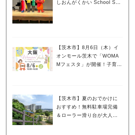
しおんがくかい School Son
g Ver.2026」が今年も開
催！テーマは「学校」♪
【茨木市】8月6日（木）イ
オンモール茨木で「WOMA
Mフェスタ」が開催！子育て
ファミリーにうれしい情報
やプレゼントがいっぱい♪
【茨木市】夏のおでかけに
おすすめ！無料駐車場完備
＆ローラー滑り台が大人気
「彩都西公園」