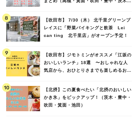
まとめ（高槻・箕面・吹田・豊中・茨木・
池田）
【吹田市】 7/30（木） 北千里グリーンプ
レイスに「野菜バイキングと飲茶 Lei
can ting 北千里店」がオープン予定！
【吹田市】ジモトミンがオススメ「江坂の
おいしいランチ」18選 〜おしゃれな人
気店から、おひとりさまでも楽しめるお店
まで〜
【北摂】この夏食べたい「北摂のおいしい
かき氷」をピックアップ！（茨木・豊中・
吹田・箕面・池田）