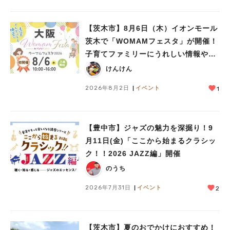
#今週どこいく？
#自然とふれあう
#ランチ
#カフェ
#まとめ
#教えたい／教えて投稿記事
#大阪学院大 商品開発プロジェクト
#あなたはどっち？
【茨木市】8月6日（木）イオンモール
茨木で「WOMAMフェスタ」が開催！
子育てファミリーにうれしい情報やプ
レゼントがいっぱい♪
けんけん
2026年8月2日
イベント
1
【豊中市】ジャズの魅力を深掘り！9
月11日(金)「ここから始まるクラシッ
ク！！2026 JAZZ編」開催
のうち
2026年7月31日
イベント
2
【茨木市】夏のおでかけにおすすめ！