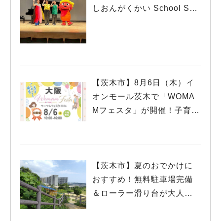
しおんがくかい School Son
g Ver.2026」が今年も開
催！テーマは「学校」♪
【茨木市】8月6日（木）イ
オンモール茨木で「WOMA
Mフェスタ」が開催！子育て
ファミリーにうれしい情報
やプレゼントがいっぱい♪
【茨木市】夏のおでかけに
おすすめ！無料駐車場完備
＆ローラー滑り台が大人気
「彩都西公園」