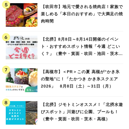
【吹田市】地元で愛される焼肉店！家族で
楽しめる「本日のおすすめ」で大満足の焼
肉時間
【北摂】8月8日～8月14日開催のイベン
ト・おすすめスポット情報「今週 どこい
く？」（豊中・箕面・吹田・池田・茨木・
高槻）
【高槻市】＜PR＞この夏 高槻が“かき氷
の聖地”に！「たかつき かき氷スクエア
2026」 8月8日（土）～31日（月）
【北摂】ジモトミンオススメ！「北摂水遊
びスポット」川遊びに公園、プールも！
（豊中・箕面・吹田・茨木・高槻）