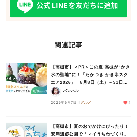
関連記事
【高槻市】＜PR＞この夏 高槻が“かき
人気のキーワード
氷の聖地”に！「たかつき かき氷スク
#今週どこいく？
#自然とふれあう
#ランチ
#カフェ
#まとめ
エア2026」 8月8日（土）～31日
#教えたい／教えて投稿記事
#大阪学院大 商品開発プロジェクト
（月）
バンハル
#あなたはどっち？
2026年8月7日
グルメ
4
【高槻市】夏のおでかけにぴったり！
安満遺跡公園で「マイうちわづくり」