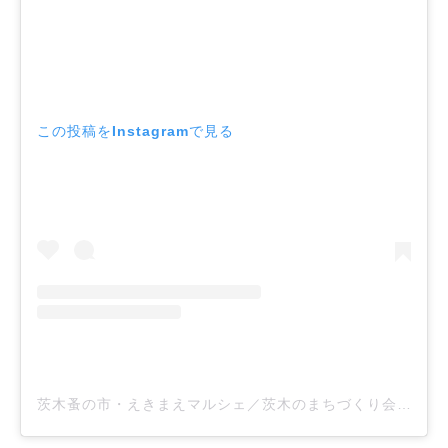
この投稿をInstagramで見る
茨木蚤の市・えきまえマルシェ／茨木のまちづくり会社FICベース主催イベント(@ficbase.event)がシェアした投稿