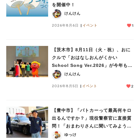
を開催中！
けんけん
2026年8月6日
イベント
1
【茨木市】8月11日（火・祝）、おに
クルで「おはなしおんがくかい
School Song Ver.2026」が今年も開
催！テーマは「学校」♪
けんけん
2026年8月5日
イベント
2
【豊中市】「パトカーって最高何キロ
出るんですか？」現役警察官に直接質
問！「おまわりさんに聞いてみよう」
に参加しました
ゆっけ