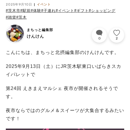
2025年9月10日
イベント
#茨木市
#駅前
#体験
#子連れ
#イベント
#ギフト
#ショッピング
#雑貨
#茨木
まちっと編集部
けんけん
0
2
こんにちは、まちっと北摂編集部のけんけんです。
2025年9月13日（土）にJR茨木駅東口いばらきスカ
イパレットで
第24回 えきまえマルシェ 夜市が開催されるそうで
す。
夜市ならではのグルメ＆スイーツが大集合するみたい
です！