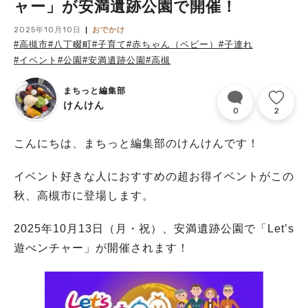
ャー」が安満遺跡公園で開催！
2025年10月10日
おでかけ
#高槻市
#八丁畷町
#子育て
#赤ちゃん（ベビー）
#子連れ
#イベント
#公園
#安満遺跡公園
#高槻
まちっと編集部
けんけん
0
2
こんにちは、まちっと編集部のけんけんです！
イベント好きな人におすすめの超お得イベントがこの
秋、高槻市に登場します。
2025年10月13日（月・祝）、安満遺跡公園で「Let’s
遊べンチャー」が開催されます！