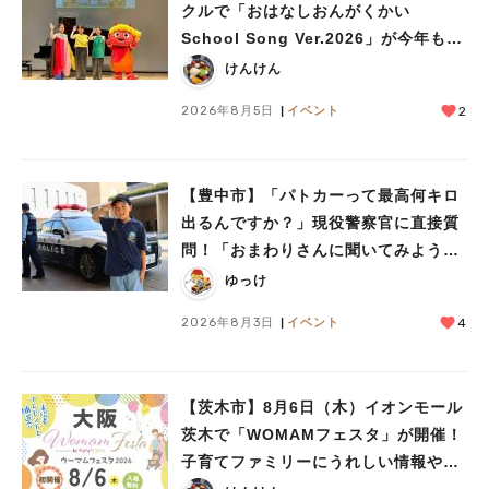
クルで「おはなしおんがくかい
School Song Ver.2026」が今年も開
催！テーマは「学校」♪
けんけん
2026年8月5日
イベント
2
【豊中市】「パトカーって最高何キロ
出るんですか？」現役警察官に直接質
問！「おまわりさんに聞いてみよう」
に参加しました
ゆっけ
2026年8月3日
イベント
4
【茨木市】8月6日（木）イオンモール
茨木で「WOMAMフェスタ」が開催！
子育てファミリーにうれしい情報やプ
レゼントがいっぱい♪