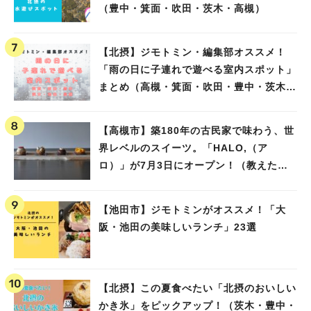
（豊中・箕面・吹田・茨木・高槻）
【北摂】ジモトミン・編集部オススメ！
「雨の日に子連れで遊べる室内スポット」
まとめ（高槻・箕面・吹田・豊中・茨木・
池田）
【高槻市】築180年の古民家で味わう、世
界レベルのスイーツ。「HALO,（ア
ロ）」が7月3日にオープン！（教えたい/
教えて）
【池田市】ジモトミンがオススメ！「大
阪・池田の美味しいランチ」23選
【北摂】この夏食べたい「北摂のおいしい
かき氷」をピックアップ！（茨木・豊中・