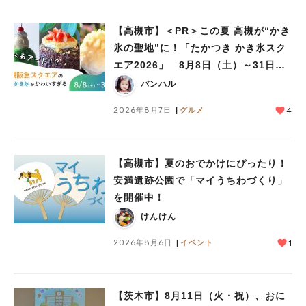
【高槻市】＜PR＞この夏 高槻が“かき
氷の聖地”に！「たかつき かき氷スク
エア2026」 8月8日（土）～31日
人気のキーワード
（月）
バンハル
#今週どこいく？
#自然とふれあう
#ランチ
#カフェ
#まとめ
#教えたい／教えて投稿記事
#大阪学院大 商品開発プロジェクト
2026年8月7日
グルメ
4
#あなたはどっち？
【高槻市】夏のおでかけにぴったり！
安満遺跡公園で「マイうちわづくり」
を開催中！
けんけん
2026年8月6日
イベント
1
【茨木市】8月11日（火・祝）、おに