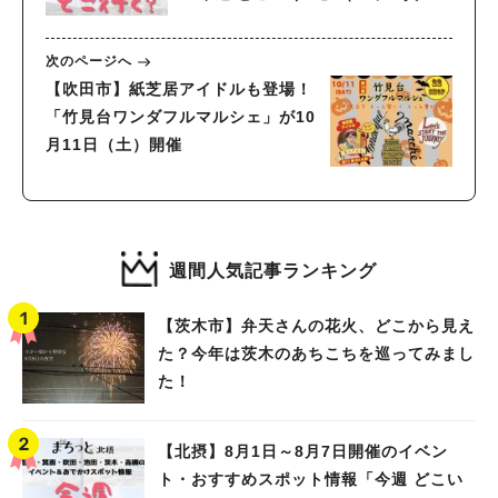
面・吹田・池田・茨木・高槻）
次のページへ
【吹田市】紙芝居アイドルも登場！
「竹見台ワンダフルマルシェ」が10
月11日（土）開催
週間人気記事ランキング
【茨木市】弁天さんの花火、どこから見え
た？今年は茨木のあちこちを巡ってみまし
た！
【北摂】8月1日～8月7日開催のイベン
ト・おすすめスポット情報「今週 どこい