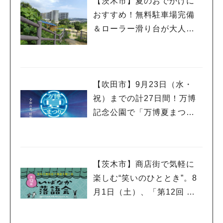
【茨木市】夏のおでかけに
おすすめ！無料駐車場完備
＆ローラー滑り台が大人気
「彩都西公園」
【吹田市】9月23日（水・
祝）までの計27日間！万博
記念公園で「万博夏まつり2
026」が開催中！
【茨木市】商店街で気軽に
楽しむ“笑いのひととき”。8
月1日（土）、「第12回 い
ばなか落語会」が開催！