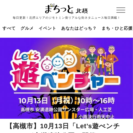
毎日更新！北摂エリアのジモトミン発リアルな街ネタニュース毎日満載！
すべて
グルメ
イベント
あなたはどっち？
まち・ひと応援
【高槻市】10月13日「Let’s遊べンチ