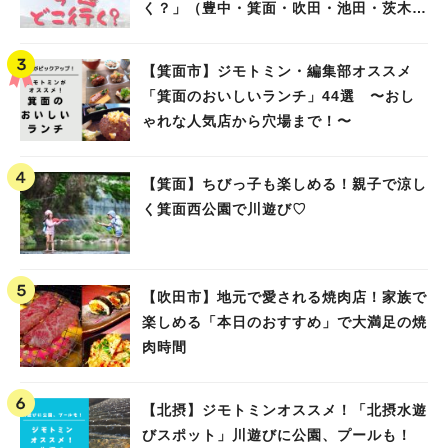
く？」（豊中・箕面・吹田・池田・茨木・
高槻）
【箕面市】ジモトミン・編集部オススメ
「箕面のおいしいランチ」44選 〜おし
ゃれな人気店から穴場まで！〜
【箕面】ちびっ子も楽しめる！親子で涼し
く箕面西公園で川遊び♡
【吹田市】地元で愛される焼肉店！家族で
楽しめる「本日のおすすめ」で大満足の焼
肉時間
【北摂】ジモトミンオススメ！「北摂水遊
びスポット」川遊びに公園、プールも！