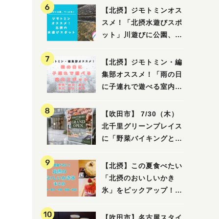
【北摂】ジモトミンオス
スメ！「北摂水遊びスポ
ット」川遊びに公園、プ
ールも！（豊中・箕面・
吹田・茨木・高槻）
【北摂】ジモトミン・編
集部オススメ！「雨の日
に子連れで遊べる室内ス
ポット」まとめ（高槻・
箕面・吹田・豊中・茨
【吹田市】 7/30（木）
木・池田）
北千里グリーンプレイス
に「野菜バイキングと飲
茶 Lei can ting 北千
里店」がオープン予定！
【北摂】この夏食べたい
「北摂のおいしいかき
氷」をピックアップ！
（茨木・豊中・吹田・箕
面・池田）
【吹田市】名古屋スタイ