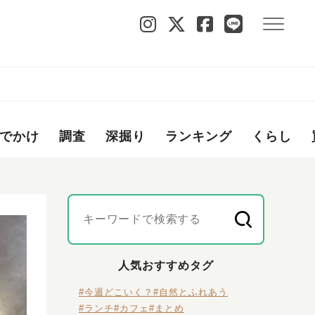
でかけ
調査
深掘り
ランキング
くらし
人気おすすめタグ
#今週どこいく？
#自然とふれあう
#ランチ
#カフェ
#まとめ