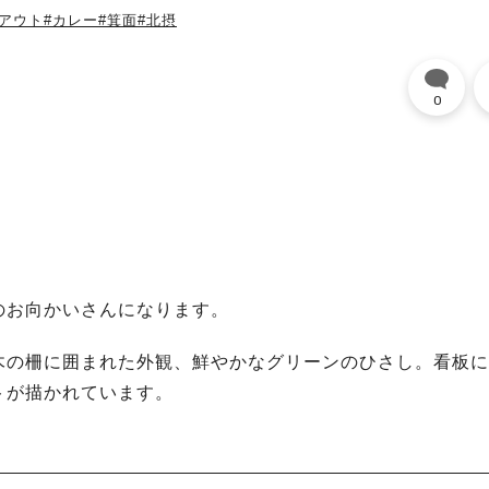
クアウト
#カレー
#箕面
#北摂
0
のお向かいさんになります。
木の柵に囲まれた外観、鮮やかなグリーンのひさし。看板に
トが描かれています。