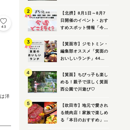
ってみました！
【北摂】8月1日～8月7
日開催のイベント・おす
43
すめスポット情報「今週
どこいく？」（豊中・箕
面・吹田・池田・茨木・
【箕面市】ジモトミン・
高槻）
編集部オススメ「箕面の
おいしいランチ」44
選 〜おしゃれな人気店
から穴場まで！〜
【箕面】ちびっ子も楽し
める！親子で涼しく箕面
西公園で川遊び♡
は洋
【吹田市】地元で愛され
る焼肉店！家族で楽しめ
る「本日のおすすめ」で
大満足の焼肉時間