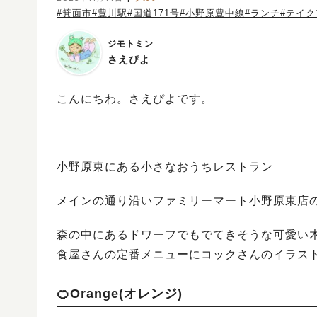
#箕面市
#豊川駅
#国道171号
#小野原豊中線
#ランチ
#テイ
ジモトミン
さえぴよ
こんにちわ。さえぴよです。
小野原東にある小さなおうちレストラン
メインの通り沿いファミリーマート小野原東店
森の中にあるドワーフでもでてきそうな可愛い
食屋さんの定番メニューにコックさんのイラス
🍊Orange(オレンジ)