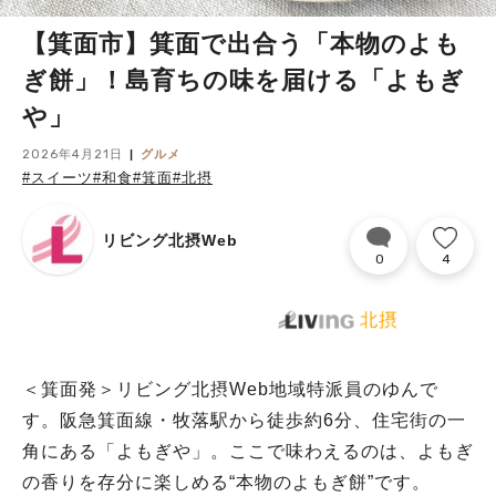
【箕面市】箕面で出合う「本物のよも
ぎ餅」！島育ちの味を届ける「よもぎ
や」
2026年4月21日
グルメ
#スイーツ
#和食
#箕面
#北摂
リビング北摂Web
0
4
＜箕面発＞リビング北摂Web地域特派員のゆんで
す。阪急箕面線・牧落駅から徒歩約6分、住宅街の一
角にある「よもぎや」。ここで味わえるのは、よもぎ
の香りを存分に楽しめる“本物のよもぎ餅”です。