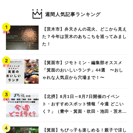
週間人気記事ランキング
【茨木市】弁天さんの花火、どこから見え
た？今年は茨木のあちこちを巡ってみまし
た！
【箕面市】ジモトミン・編集部オススメ
「箕面のおいしいランチ」44選 〜おし
ゃれな人気店から穴場まで！〜
【北摂】8月1日～8月7日開催のイベン
ト・おすすめスポット情報「今週 どこい
く？」（豊中・箕面・吹田・池田・茨木・
高槻）
【箕面】ちびっ子も楽しめる！親子で涼し