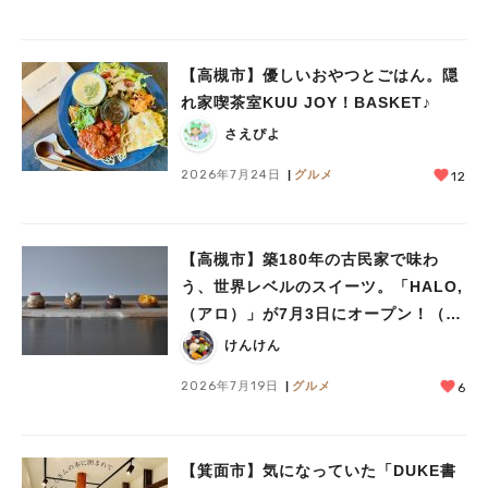
【高槻市】優しいおやつとごはん。隠
れ家喫茶室KUU JOY！BASKET♪
人気のキーワード
さえぴよ
#今週どこいく？
#自然とふれあう
#ランチ
#カフェ
#まとめ
#教えたい／教えて投稿記事
#大阪学院大 商品開発プロジェクト
2026年7月24日
グルメ
12
#あなたはどっち？
【高槻市】築180年の古民家で味わ
う、世界レベルのスイーツ。「HALO,
（アロ）」が7月3日にオープン！（教
えたい/教えて）
けんけん
2026年7月19日
グルメ
6
【箕面市】気になっていた「DUKE書