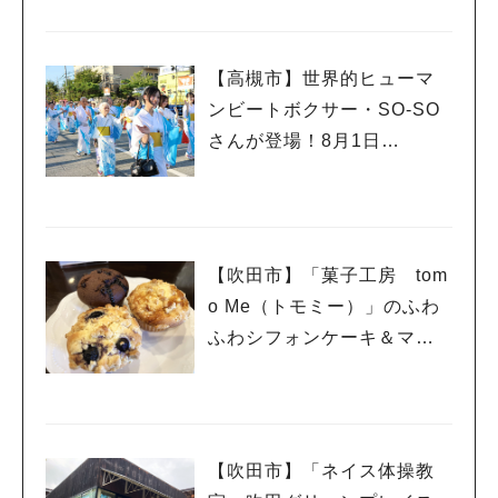
【高槻市】世界的ヒューマ
ンビートボクサー・SO-SO
さんが登場！8月1日
（土）・2日（日）高槻まつ
り開催
【吹田市】「菓子工房 tom
o Me（トモミー）」のふわ
ふわシフォンケーキ＆マフ
ィンで幸せいっぱい☆
【吹田市】「ネイス体操教