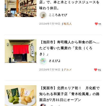
店」で、本と木とミックスジュースを
味わう休日。
こころあそび
2026年7月19日
地元人
11
【池田市】寿司職人から和食の匠へ…
たどり着いた蕎麦の「玄生（くろ
き）」
さえぴよ
2026年7月14日
グルメ
15
【箕面市】北摂エリア初！ 月化粧で
知られる和菓子店「青木松風庵」の路
面店が7月31日にオープン