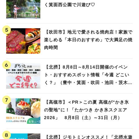
く箕面西公園で川遊び♡
【吹田市】地元で愛される焼肉店！家族で
楽しめる「本日のおすすめ」で大満足の焼
肉時間
【北摂】8月8日～8月14日開催のイベン
ト・おすすめスポット情報「今週 どこい
く？」（豊中・箕面・吹田・池田・茨木・
高槻）
【高槻市】＜PR＞この夏 高槻が“かき氷
の聖地”に！「たかつき かき氷スクエア
2026」 8月8日（土）～31日（月）
【北摂】ジモトミンオススメ！「北摂水遊