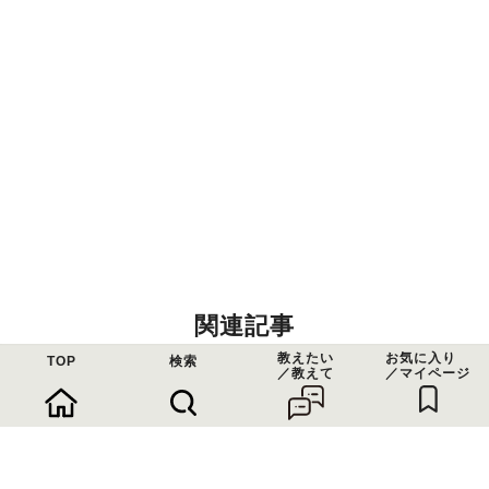
関連記事
教えたい
お気に入り
TOP
検索
／教えて
／マイページ
【豊中市】ヤマビコホルモンに行って
きた！
みにょんまま