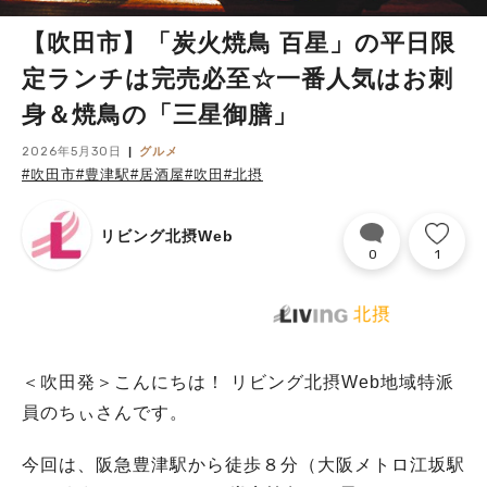
【吹田市】「炭火焼鳥 百星」の平日限
定ランチは完売必至☆一番人気はお刺
身＆焼鳥の「三星御膳」
2026年5月30日
グルメ
#吹田市
#豊津駅
#居酒屋
#吹田
#北摂
リビング北摂Web
0
1
＜吹田発＞こんにちは！ リビング北摂Web地域特派
員のちぃさんです。
今回は、阪急豊津駅から徒歩８分（大阪メトロ江坂駅