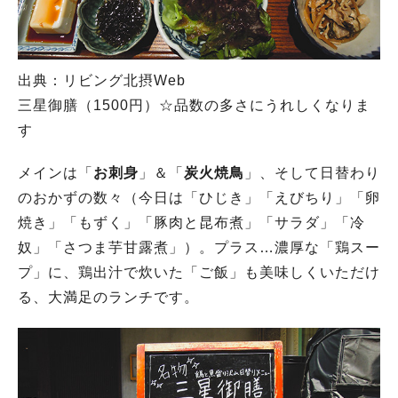
出典：リビング北摂Web
三星御膳（1500円）☆品数の多さにうれしくなりま
す
メインは「
お刺身
」＆「
炭火焼鳥
」、そして日替わり
のおかずの数々（今日は「ひじき」「えびちり」「卵
焼き」「もずく」「豚肉と昆布煮」「サラダ」「冷
奴」「さつま芋甘露煮」）。プラス…濃厚な「鶏スー
プ」に、鶏出汁で炊いた「ご飯」も美味しくいただけ
る、大満足のランチです。