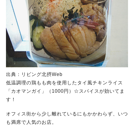
#今週どこいく？
#自然とふれあう
#ランチ
#カフェ
#まとめ
#教えたい／教えて投稿記事
#大阪学院大 商品開発プロジェクト
#あなたはどっち？
出典：リビング北摂Web
低温調理の鶏もも肉を使用したタイ風チキンライス
「カオマンガイ」（1000円）☆スパイスが効いてま
す！
オフィス街から少し離れているにもかかわらず、いつ
も満席で人気のお店。