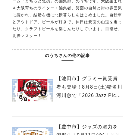
ーム「まちっと北摂」の編集部、のうちです。大阪生まれ
＆大阪育ちのライター・編集者。箕面の自然と街の雰囲気
に惹かれ、結婚を機に北摂暮らしをはじめました。自転車
とアウトドア、ビールが好きで、休日は箕面の山道を走っ
たり、クラフトビールを楽しんだりしています。目指せ、
北摂マスター！
のうちさんの他の記事
【池田市】グラミー賞受賞
者も登場！8月8日(土)猪名川
河川敷で「2026 Jazz Picni
c in 猪名川」開催
【豊中市】ジャズの魅力を