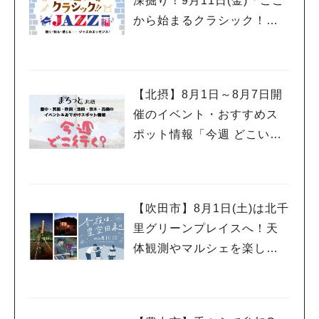
深掘り！9月11日(金)「ここ
から始まるクラシック！！2
026 JAZZ編」開催
【北摂】8月1日～8月7日開
催のイベント・おすすめス
ポット情報「今週 どこい
く？」（豊中・箕面・吹
田・池田・茨木・高槻）
【吹田市】8月1日(土)は北千
里グリーンプレイスへ！天
体観測やマルシェを楽しむ
「今夜は、星空日和」開催