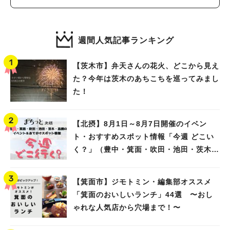
週間人気記事ランキング
【茨木市】弁天さんの花火、どこから見え
た？今年は茨木のあちこちを巡ってみまし
た！
【北摂】8月1日～8月7日開催のイベン
ト・おすすめスポット情報「今週 どこい
く？」（豊中・箕面・吹田・池田・茨木・
高槻）
【箕面市】ジモトミン・編集部オススメ
「箕面のおいしいランチ」44選 〜おし
ゃれな人気店から穴場まで！〜