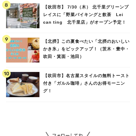
【吹田市】 7/30（木） 北千里グリーンプ
レイスに「野菜バイキングと飲茶 Lei
can ting 北千里店」がオープン予定！
【北摂】この夏食べたい「北摂のおいしい
かき氷」をピックアップ！（茨木・豊中・
吹田・箕面・池田）
【吹田市】名古屋スタイルの無料トースト
付き「ガルル珈琲」さんのお得モーニン
グ！