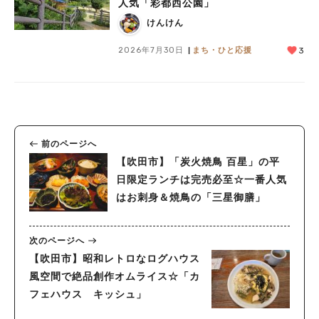
人気「彩都西公園」
けんけん
2026年7月30日
まち・ひと応援
3
前のページへ
【吹田市】「炭火焼鳥 百星」の平
日限定ランチは完売必至☆一番人気
はお刺身＆焼鳥の「三星御膳」
次のページへ
【吹田市】昭和レトロなログハウス
風空間で絶品創作オムライス☆「カ
フェハウス キッシュ」