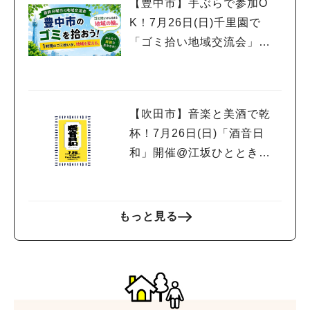
【豊中市】手ぶらで参加O
K！7月26日(日)千里園で
「ゴミ拾い地域交流会」開
催
【吹田市】音楽と美酒で乾
杯！7月26日(日)「酒音日
和」開催@江坂ひとときテ
ラス
もっと見る