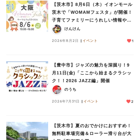
【茨木市】8月6日（木）イオンモール
茨木で「WOMAMフェスタ」が開催！
子育てファミリーにうれしい情報やプ
人気のキーワード
レゼントがいっぱい♪
けんけん
#今週どこいく？
#自然とふれあう
#ランチ
#カフェ
#まとめ
#教えたい／教えて投稿記事
#大阪学院大 商品開発プロジェクト
2026年8月2日
イベント
1
#あなたはどっち？
【豊中市】ジャズの魅力を深掘り！9
月11日(金)「ここから始まるクラシッ
ク！！2026 JAZZ編」開催
のうち
2026年7月31日
イベント
2
【茨木市】夏のおでかけにおすすめ！
無料駐車場完備＆ローラー滑り台が大