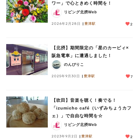
ワー」で心ときめく時間を！
リビング北摂Web
2026年2月28日
豊津駅
2
【北摂】期間限定の「星のカービィ×
阪急電車」に遭遇しました！
のんびりこ
2025年9月30日
豊津駅
7
【吹田】音楽を聴く！奏でる！
「izumicho café（いずみちょうカフ
ェ）」で自由な時間を☆
リビング北摂Web
2023年9月2日
豊津駅
2