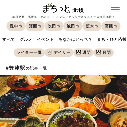
毎日更新！北摂エリアのジモトミン発リアルな街ネタニュース毎日満載！
豊中市
箕面市
吹田市
池田市
茨木市
高槻市
すべて
グルメ
イベント
あなたはどっち？
まち・ひと応援
ライター一覧
デイリー
週間
月間
#豊津駅
の記事一覧