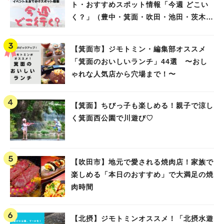
ト・おすすめスポット情報「今週 どこい
く？」（豊中・箕面・吹田・池田・茨木・
高槻）
【箕面市】ジモトミン・編集部オススメ
「箕面のおいしいランチ」44選 〜おし
ゃれな人気店から穴場まで！〜
【箕面】ちびっ子も楽しめる！親子で涼し
く箕面西公園で川遊び♡
【吹田市】地元で愛される焼肉店！家族で
楽しめる「本日のおすすめ」で大満足の焼
肉時間
【北摂】ジモトミンオススメ！「北摂水遊