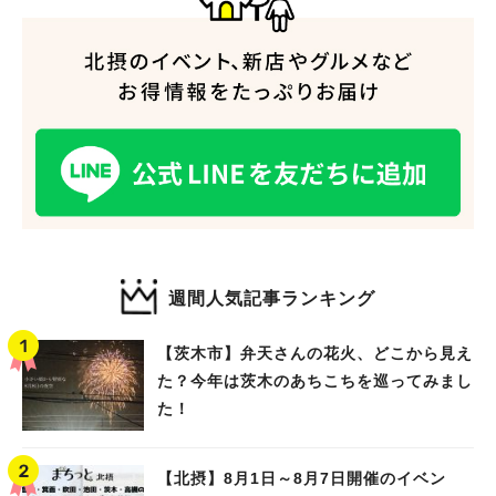
人気のキーワード
週間人気記事ランキング
#今週どこいく？
#自然とふれあう
#ランチ
#カフェ
#まとめ
#教えたい／教えて投稿記事
#大阪学院大 商品開発プロジェクト
【茨木市】弁天さんの花火、どこから見え
#あなたはどっち？
た？今年は茨木のあちこちを巡ってみまし
た！
【北摂】8月1日～8月7日開催のイベン