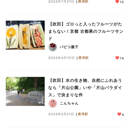
2022年7月27日
豊津駅
15
【吹田】ゴロっと入ったフルーツがた
まらない！京都 古都果のフルーツサン
ド
パピコ親子
2022年6月10日
豊津駅
14
【吹田】水の生き物、自然にふれあう
なら「片山公園」いや「片山パラダイ
ス」で決まりな件
こんちゃん
2022年5月21日
豊津駅
6