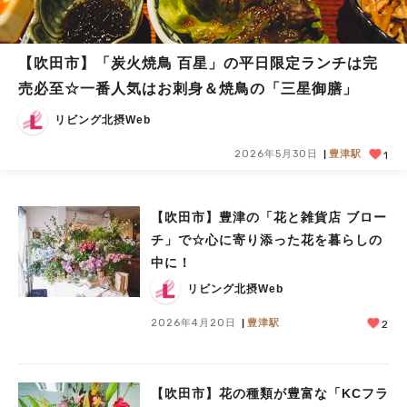
【吹田市】「炭火焼鳥 百星」の平日限定ランチは完
売必至☆一番人気はお刺身＆焼鳥の「三星御膳」
リビング北摂Web
2026年5月30日
豊津駅
1
【吹田市】豊津の「花と雑貨店 ブロー
チ」で☆心に寄り添った花を暮らしの
中に！
リビング北摂Web
2026年4月20日
豊津駅
2
【吹田市】花の種類が豊富な「KCフラ