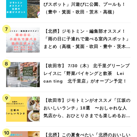
びスポット」川遊びに公園、プールも！
（豊中・箕面・吹田・茨木・高槻）
【北摂】ジモトミン・編集部オススメ！
「雨の日に子連れで遊べる室内スポット」
まとめ（高槻・箕面・吹田・豊中・茨木・
池田）
【吹田市】 7/30（木） 北千里グリーンプ
レイスに「野菜バイキングと飲茶 Lei
can ting 北千里店」がオープン予定！
【吹田市】ジモトミンがオススメ「江坂の
おいしいランチ」18選 〜おしゃれな人
気店から、おひとりさまでも楽しめるお店
まで〜
【北摂】この夏食べたい「北摂のおいしい