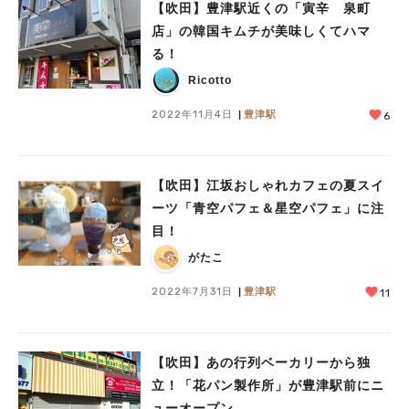
【吹田】豊津駅近くの「寅辛 泉町
店」の韓国キムチが美味しくてハマ
る！
Ricotto
2022年11月4日
豊津駅
6
【吹田】江坂おしゃれカフェの夏スイ
ーツ「青空パフェ＆星空パフェ」に注
目！
がたこ
2022年7月31日
豊津駅
11
【吹田】あの行列ベーカリーから独
立！「花パン製作所」が豊津駅前にニ
ューオープン