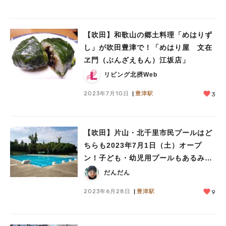
【吹田】和歌山の郷土料理「めはりず
し」が吹田豊津で！「めはり屋 文在
ヱ門（ぶんざえもん）江坂店」
リビング北摂Web
2023年7月10日
豊津駅
3
【吹田】片山・北千里市民プールはど
ちらも2023年7月1日（土）オープ
ン！子ども・幼児用プールもあるみた
い
だんだん
2023年6月28日
豊津駅
9