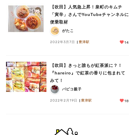
【吹田】人気急上昇！泉町のキムチ
「寅辛」さんでYouTubeチャンネルに
便乗取材
がたこ
2022年3月7日
豊津駅
14
【吹田】きっと誰もが紅茶派に？！
『hareiro』で紅茶の香りに包まれて
みて！
パピコ親子
2022年2月19日
豊津駅
18