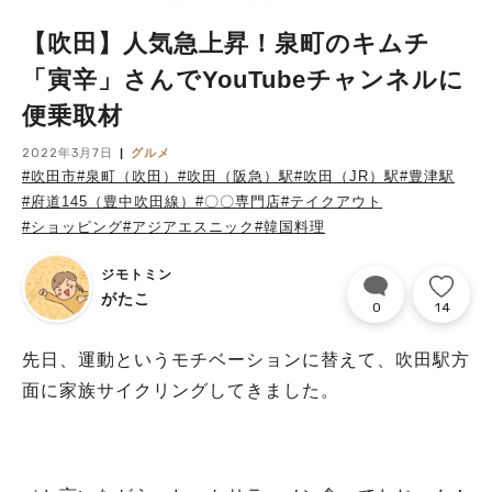
【吹田】人気急上昇！泉町のキムチ
「寅辛」さんでYouTubeチャンネルに
便乗取材
2022年3月7日
グルメ
#吹田市
#泉町（吹田）
#吹田（阪急）駅
#吹田（JR）駅
#豊津駅
#府道145（豊中吹田線）
#〇〇専門店
#テイクアウト
#ショッピング
#アジアエスニック
#韓国料理
ジモトミン
がたこ
0
14
先日、運動というモチベーションに替えて、吹田駅方
面に家族サイクリングしてきました。