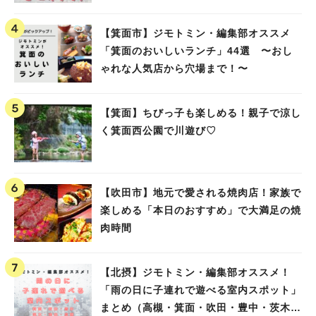
高槻）
【箕面市】ジモトミン・編集部オススメ
「箕面のおいしいランチ」44選 〜おし
ゃれな人気店から穴場まで！〜
【箕面】ちびっ子も楽しめる！親子で涼し
く箕面西公園で川遊び♡
【吹田市】地元で愛される焼肉店！家族で
楽しめる「本日のおすすめ」で大満足の焼
肉時間
【北摂】ジモトミン・編集部オススメ！
「雨の日に子連れで遊べる室内スポット」
まとめ（高槻・箕面・吹田・豊中・茨木・