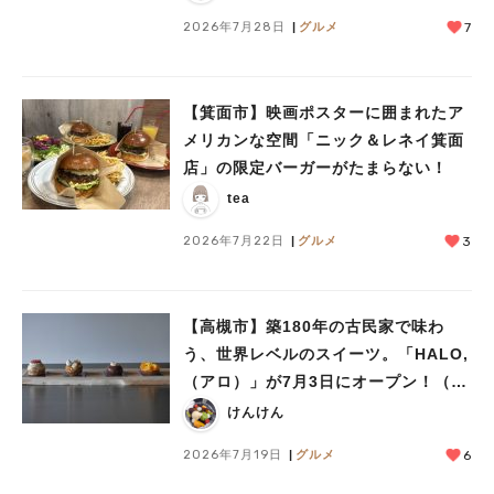
2026年7月28日
グルメ
7
【箕面市】映画ポスターに囲まれたア
メリカンな空間「ニック＆レネイ箕面
店」の限定バーガーがたまらない！
tea
2026年7月22日
グルメ
3
【高槻市】築180年の古民家で味わ
う、世界レベルのスイーツ。「HALO,
（アロ）」が7月3日にオープン！（教
えたい/教えて）
けんけん
2026年7月19日
グルメ
6