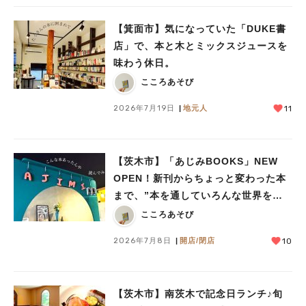
【箕面市】気になっていた「DUKE書
店」で、本と木とミックスジュースを
味わう休日。
こころあそび
2026年7月19日
地元人
11
【茨木市】「あじみBOOKS」NEW
OPEN！新刊からちょっと変わった本
まで、”本を通していろんな世界をあ
じみする” 本屋さん
こころあそび
2026年7月8日
開店/閉店
10
【茨木市】南茨木で記念日ランチ♪旬