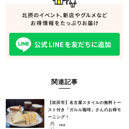
関連記事
人気のキーワード
#今週どこいく？
#自然とふれあう
#ランチ
#カフェ
#まとめ
【吹田市】名古屋スタイルの無料トー
#教えたい／教えて投稿記事
#大阪学院大 商品開発プロジェクト
スト付き「ガルル珈琲」さんのお得モ
#あなたはどっち？
ーニング！
tea