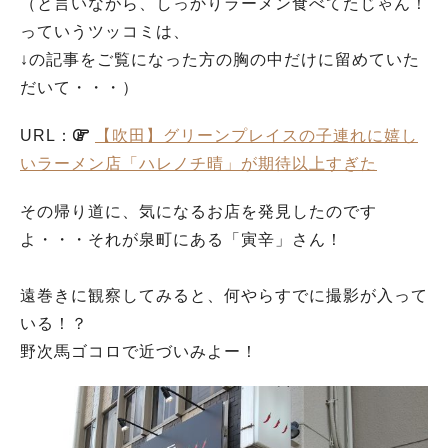
（と言いながら、しっかりラーメン食べてたじゃん！
っていうツッコミは、
↓の記事をご覧になった方の胸の中だけに留めていた
だいて・・・）
URL：
【吹田】グリーンプレイスの子連れに嬉し
いラーメン店「ハレノチ晴」が期待以上すぎた
その帰り道に、気になるお店を発見したのです
よ・・・それが泉町にある「寅辛」さん！
遠巻きに観察してみると、何やらすでに撮影が入って
いる！？
野次馬ゴコロで近づいみよー！