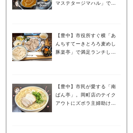
マステタージマハル」で子
連れランチ
【豊中】市役所すぐ横「あ
んちすてーきとろろ麦めし
豚楽亭」で満足ランチして
きたよ
【豊中】市民が愛する「南
ばん亭」。岡町店のテイク
アウトにズボラ主婦助けら
れています