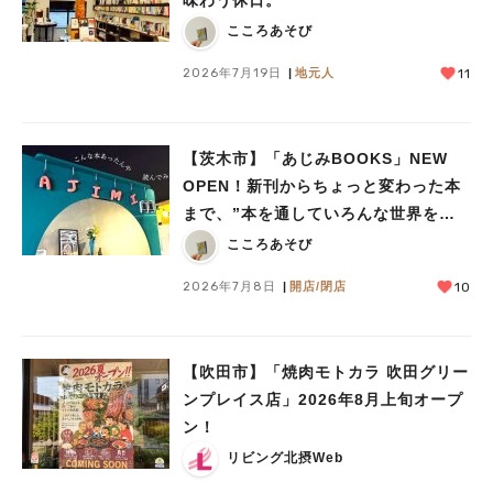
こころあそび
2026年7月19日
地元人
11
【茨木市】「あじみBOOKS」NEW
OPEN！新刊からちょっと変わった本
まで、”本を通していろんな世界をあ
じみする” 本屋さん
こころあそび
2026年7月8日
開店/閉店
10
【吹田市】「焼肉モトカラ 吹田グリー
ンプレイス店」2026年8月上旬オープ
ン！
リビング北摂Web