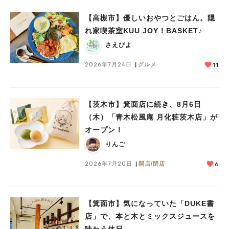
【高槻市】優しいおやつとごはん。隠
れ家喫茶室KUU JOY！BASKET♪
さえぴよ
2026年7月24日
グルメ
11
【茨木市】箕面店に続き、8月6日
（木）「青木松風庵 月化粧茨木店」が
オープン！
りんご
2026年7月20日
開店/閉店
6
【箕面市】気になっていた「DUKE書
店」で、本と木とミックスジュースを
味わう休日。