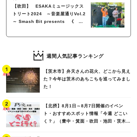
【吹田】 ESAKAミュージックス
トリート2024 ～音楽屋通りVol.2
～ Smash Bit presents 《
Feel the Breeze ～青空オープン
マイク～ 》 5月25日(土)15:30～
18:00 江坂公園
週間人気記事ランキング
【茨木市】弁天さんの花火、どこから見え
た？今年は茨木のあちこちを巡ってみまし
た！
【北摂】8月1日～8月7日開催のイベン
ト・おすすめスポット情報「今週 どこい
く？」（豊中・箕面・吹田・池田・茨木・
高槻）