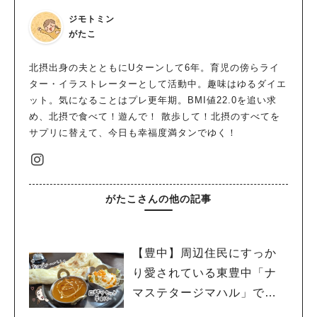
ジモトミン
がたこ
北摂出身の夫とともにUターンして6年。育児の傍らライ
ター・イラストレーターとして活動中。趣味はゆるダイエ
ット。気になることはプレ更年期。BMI値22.0を追い求
め、北摂で食べて！遊んで！ 散歩して！北摂のすべてを
サプリに替えて、今日も幸福度満タンでゆく！
がたこさんの他の記事
【豊中】周辺住民にすっか
り愛されている東豊中「ナ
マステタージマハル」で子
連れランチ