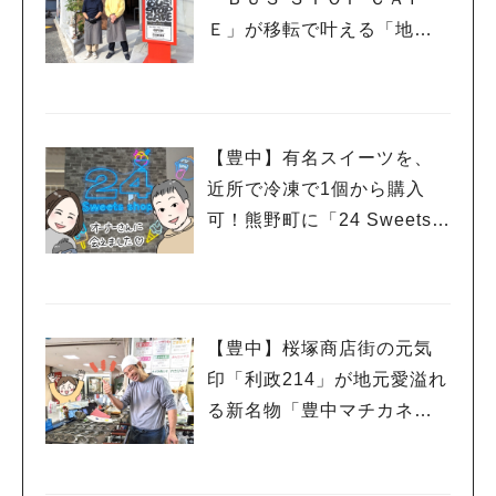
Ｅ」が移転で叶える「地域
と人がつながる場所」
【豊中】有名スイーツを、
人気のキーワード
近所で冷凍で1個から購入
#今週どこいく？
#自然とふれあう
#ランチ
#カフェ
#まとめ
可！熊野町に「24 Sweets s
#教えたい／教えて投稿記事
#大阪学院大 商品開発プロジェクト
#あなたはどっち？
hop」オープンしたよ
【豊中】桜塚商店街の元気
印「利政214」が地元愛溢れ
る新名物「豊中マチカネ
焼」開発したって！