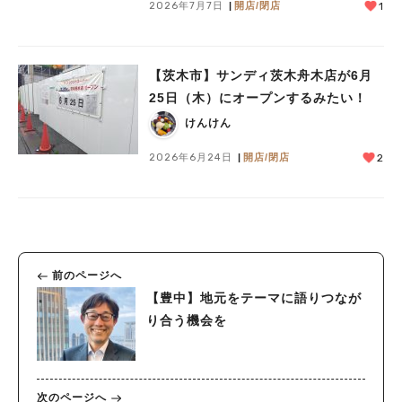
2026年7月7日
開店/閉店
1
【茨木市】サンディ茨木舟木店が6月
25日（木）にオープンするみたい！
けんけん
2026年6月24日
開店/閉店
2
前のページへ
【豊中】地元をテーマに語りつなが
り合う機会を
次のページへ