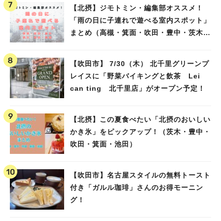
【北摂】ジモトミン・編集部オススメ！
「雨の日に子連れで遊べる室内スポット」
まとめ（高槻・箕面・吹田・豊中・茨木・
池田）
【吹田市】 7/30（木） 北千里グリーンプ
レイスに「野菜バイキングと飲茶 Lei
can ting 北千里店」がオープン予定！
【北摂】この夏食べたい「北摂のおいしい
かき氷」をピックアップ！（茨木・豊中・
吹田・箕面・池田）
【吹田市】名古屋スタイルの無料トースト
付き「ガルル珈琲」さんのお得モーニン
グ！