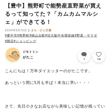
【豊中】熊野町で能勢産直野菜が買え
るって知ってた？「カムカムマルシ
ェ」ができてる！
2024年5月12日
まち・ひと応援
#豊中市
#熊野町
#桃山台駅
#旧大阪中央環状線
#野菜・サラダ
#開店
#ショッピング
ジモトミン
がたこ
1
14
こんにちは！万年ダイエッターのがたこです。
あっという間に5月も半ば！本当に早い・・・
さて、先日小さなお店ながら美味しい記憶が残ってい