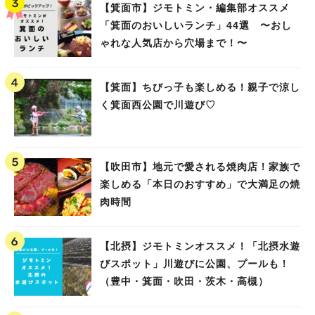
【箕面市】ジモトミン・編集部オススメ
「箕面のおいしいランチ」44選 〜おし
ゃれな人気店から穴場まで！〜
【箕面】ちびっ子も楽しめる！親子で涼し
く箕面西公園で川遊び♡
【吹田市】地元で愛される焼肉店！家族で
楽しめる「本日のおすすめ」で大満足の焼
肉時間
【北摂】ジモトミンオススメ！「北摂水遊
びスポット」川遊びに公園、プールも！
（豊中・箕面・吹田・茨木・高槻）