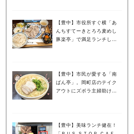
【豊中】市役所すぐ横「あ
んちすてーきとろろ麦めし
豚楽亭」で満足ランチして
きたよ
【豊中】市民が愛する「南
ばん亭」。岡町店のテイク
アウトにズボラ主婦助けら
れています
【豊中】美味ランチ健在！
「ＢＵＳ ＳＴＯＰ ＣＡＦ