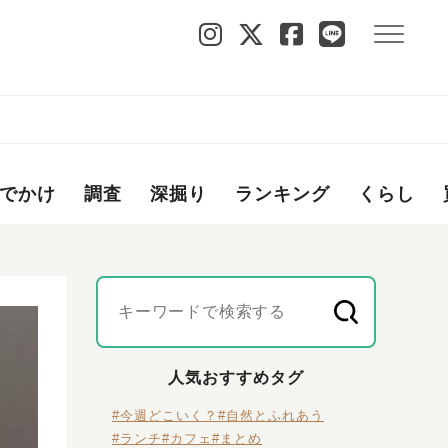
でかけ
調査
深掘り
ランキング
くらし
人気おすすめタグ
#今週どこいく？
#自然とふれあう
#ランチ
#カフェ
#まとめ