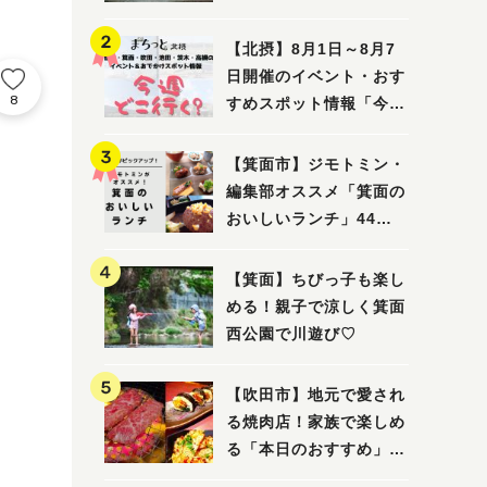
ってみました！
【北摂】8月1日～8月7
日開催のイベント・おす
8
すめスポット情報「今週
どこいく？」（豊中・箕
面・吹田・池田・茨木・
【箕面市】ジモトミン・
高槻）
編集部オススメ「箕面の
おいしいランチ」44
選 〜おしゃれな人気店
から穴場まで！〜
【箕面】ちびっ子も楽し
める！親子で涼しく箕面
西公園で川遊び♡
【吹田市】地元で愛され
る焼肉店！家族で楽しめ
る「本日のおすすめ」で
大満足の焼肉時間