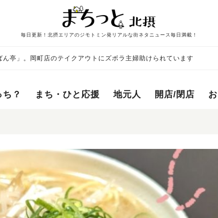
毎日更新！北摂エリアのジモトミン発リアルな街ネタニュース毎日満載！
ばん亭」。岡町店のテイクアウトにズボラ主婦助けられています
っち？
まち・ひと応援
地元人
開店/閉店
お