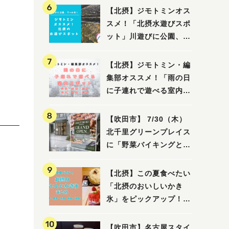
【北摂】ジモトミンオス
スメ！「北摂水遊びスポ
ット」川遊びに公園、プ
ールも！（豊中・箕面・
吹田・茨木・高槻）
【北摂】ジモトミン・編
集部オススメ！「雨の日
に子連れで遊べる室内ス
ポット」まとめ（高槻・
箕面・吹田・豊中・茨
【吹田市】 7/30（木）
木・池田）
北千里グリーンプレイス
に「野菜バイキングと飲
茶 Lei can ting 北千
里店」がオープン予定！
【北摂】この夏食べたい
「北摂のおいしいかき
氷」をピックアップ！
（茨木・豊中・吹田・箕
面・池田）
【吹田市】名古屋スタイ