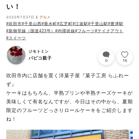
い！
2022年7月27日
グルメ
#吹田市
#千里山西
#垂水町
#広芝町
#江坂駅
#千里山駅
#豊津駅
#新御堂線（国道423号）
#内環状線
#フルーツ
#テイクアウト
#スイーツ
ジモトミン
パピコ親子
0
15
吹田市内に店舗を置く洋菓子屋『菓子工房 らふれー
ず』
ケーキはもちろん、半熟プリンや半熟チーズケーキが
美味しくて有名なんですが、今日はその中から、夏期
限定のフルーツどっさりロールケーキをご紹介します
ね！