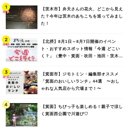
【茨木市】弁天さんの花火、どこから見え
た？今年は茨木のあちこちを巡ってみまし
た！
【北摂】8月1日～8月7日開催のイベン
ト・おすすめスポット情報「今週 どこい
く？」（豊中・箕面・吹田・池田・茨木・
高槻）
【箕面市】ジモトミン・編集部オススメ
「箕面のおいしいランチ」44選 〜おし
ゃれな人気店から穴場まで！〜
【箕面】ちびっ子も楽しめる！親子で涼し
く箕面西公園で川遊び♡