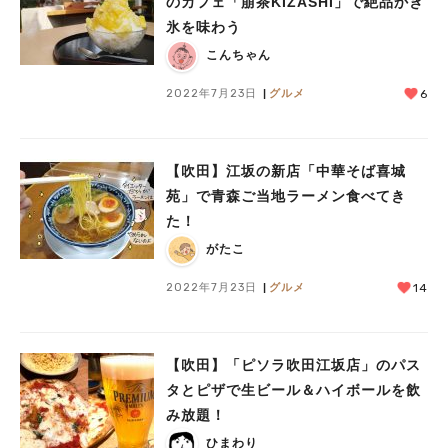
のカフェ「萠茶KIZASHI」で絶品かき
氷を味わう
こんちゃん
2022年7月23日
グルメ
6
【吹田】江坂の新店「中華そば喜城
苑」で青森ご当地ラーメン食べてき
た！
がたこ
2022年7月23日
グルメ
14
【吹田】「ピソラ吹田江坂店」のパス
タとピザで生ビール＆ハイボールを飲
み放題！
ひまわり