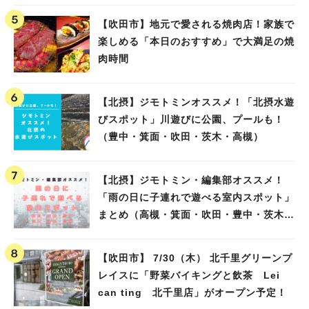
【吹田市】地元で愛される焼肉店！家族で
楽しめる「本日のおすすめ」で大満足の焼
肉時間
【北摂】ジモトミンオススメ！「北摂水遊
びスポット」川遊びに公園、プールも！
（豊中・箕面・吹田・茨木・高槻）
【北摂】ジモトミン・編集部オススメ！
「雨の日に子連れで遊べる室内スポット」
まとめ（高槻・箕面・吹田・豊中・茨木・
池田）
【吹田市】 7/30（木） 北千里グリーンプ
レイスに「野菜バイキングと飲茶 Lei
can ting 北千里店」がオープン予定！