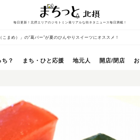
毎日更新！北摂エリアのジモトミン発リアルな街ネタニュース毎日満載！
e（こまめ）」の“葛バー”が夏のひんやりスイーツにオススメ！
っち？
まち・ひと応援
地元人
開店/閉店
お