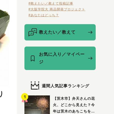
#教えたい／教えて投稿記事
#大阪学院大 商品開発プロジェクト
#あなたはどっち？
教えたい／教えて
お気に入り／マイペー
ジ
週間人気記事ランキング
り
【茨木市】弁天さんの花
火、どこから見えた？今
年は茨木のあちこちを巡