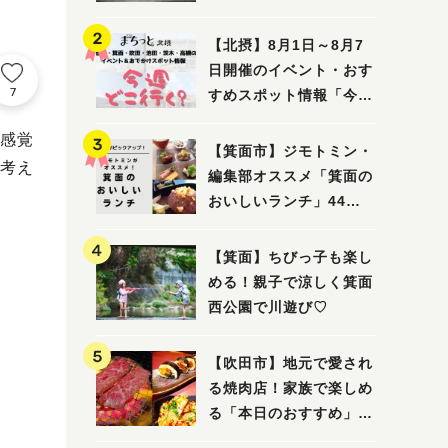
ってみました！
【北摂】8月1日～8月7
日開催のイベント・おす
7
すめスポット情報「今週
どこいく？」（豊中・箕
感覚
面・吹田・池田・茨木・
【箕面市】ジモトミン・
考え
高槻）
編集部オススメ「箕面の
おいしいランチ」44
選 〜おしゃれな人気店
から穴場まで！〜
【箕面】ちびっ子も楽し
める！親子で涼しく箕面
西公園で川遊び♡
【吹田市】地元で愛され
る焼肉店！家族で楽しめ
る「本日のおすすめ」で
大満足の焼肉時間