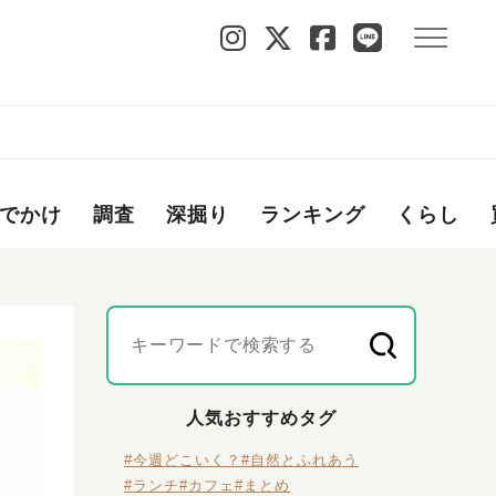
でかけ
調査
深掘り
ランキング
くらし
人気おすすめタグ
#今週どこいく？
#自然とふれあう
#ランチ
#カフェ
#まとめ