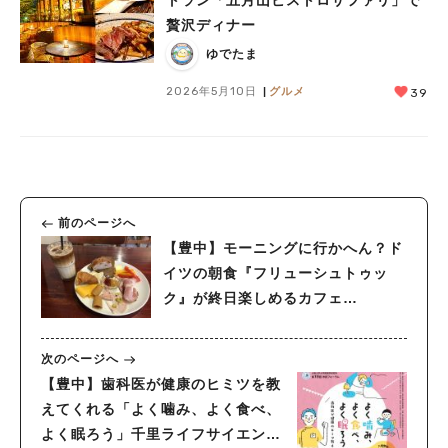
トラン「五月山ビストロサファリ」で
贅沢ディナー
ゆでたま
2026年5月10日
グルメ
39
前のページへ
【豊中】モーニングに行かへん？ド
イツの朝食『フリューシュトゥッ
ク』が終日楽しめるカフェ
「MORGEN cafe and gallery +」
オープン！
次のページへ
【豊中】歯科医が健康のヒミツを教
えてくれる「よく噛み、よく食べ、
よく眠ろう」千里ライフサイエンス