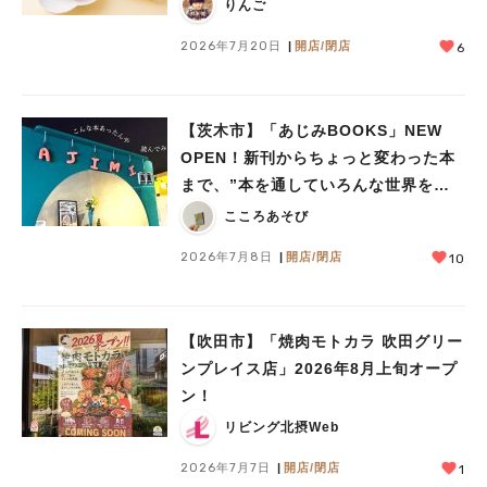
りんご
2026年7月20日
開店/閉店
6
【茨木市】「あじみBOOKS」NEW
OPEN！新刊からちょっと変わった本
まで、”本を通していろんな世界をあ
じみする” 本屋さん
こころあそび
2026年7月8日
開店/閉店
10
【吹田市】「焼肉モトカラ 吹田グリー
ンプレイス店」2026年8月上旬オープ
ン！
リビング北摂Web
2026年7月7日
開店/閉店
1