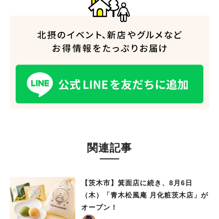
関連記事
【茨木市】箕面店に続き、8月6日
（木）「青木松風庵 月化粧茨木店」が
オープン！