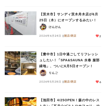
【茨木市】サンディ茨木舟木店が6月
25日（木）にオープンするみたい！
けんけん
2026年6月24日
開店/閉店
2
【豊中市】1日中過ごしてリフレッシ
ュしたい！「SPA&SAUNA 水春 服部
緑地」、ついに6月5日オープン！
りんご
2026年5月28日
開店/閉店
6
人気のキーワード
#今週どこいく？
#自然とふれあう
#ランチ
#カフェ
#まとめ
#教えたい／教えて投稿記事
#大阪学院大 商品開発プロジェクト
【池田市】4/25OPEN！森の中のレス
#あなたはどっち？