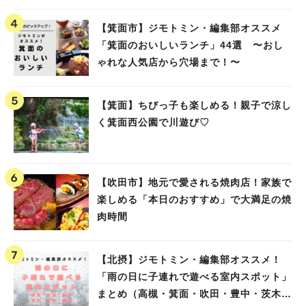
高槻）
【箕面市】ジモトミン・編集部オススメ
「箕面のおいしいランチ」44選 〜おし
ゃれな人気店から穴場まで！〜
【箕面】ちびっ子も楽しめる！親子で涼し
く箕面西公園で川遊び♡
【吹田市】地元で愛される焼肉店！家族で
楽しめる「本日のおすすめ」で大満足の焼
肉時間
【北摂】ジモトミン・編集部オススメ！
「雨の日に子連れで遊べる室内スポット」
まとめ（高槻・箕面・吹田・豊中・茨木・