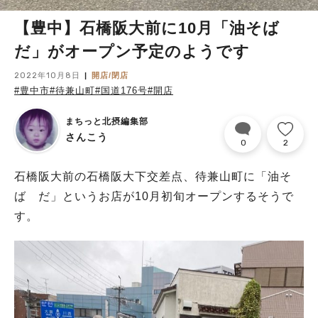
【豊中】石橋阪大前に10月「油そば
だ」がオープン予定のようです
2022年10月8日
開店/閉店
#豊中市
#待兼山町
#国道176号
#開店
まちっと北摂編集部
さんこう
0
2
石橋阪大前の石橋阪大下交差点、待兼山町に「油そ
ば だ」というお店が10月初旬オープンするそうで
す。