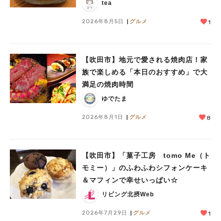
tea
2026年8月5日
グルメ
1
【吹田市】地元で愛される焼肉店！家
人気のキーワード
族で楽しめる「本日のおすすめ」で大
#今週どこいく？
#自然とふれあう
#ランチ
#カフェ
#まとめ
満足の焼肉時間
#教えたい／教えて投稿記事
#大阪学院大 商品開発プロジェクト
ゆでたま
#あなたはどっち？
2026年8月1日
グルメ
8
【吹田市】「菓子工房 tomo Me（ト
モミー）」のふわふわシフォンケーキ
＆マフィンで幸せいっぱい☆
リビング北摂Web
2026年7月29日
グルメ
1