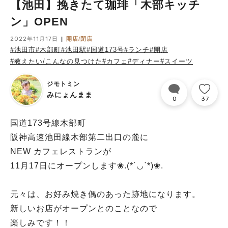
【池田】挽きたて珈琲「木部キッチ
ン」OPEN
2022年11月17日
開店/閉店
#池田市
#木部町
#池田駅
#国道173号
#ランチ
#開店
#教えたい/こんなの見つけた
#カフェ
#ディナー
#スイーツ
ジモトミン
みにょんまま
0
37
国道173号線木部町
阪神高速池田線木部第二出口の麓に
NEW カフェレストランが
11月17日にオープンします❀︎.(*´◡︎`*)❀︎.
元々は、お好み焼き偶のあった跡地になります。
新しいお店がオープンとのことなので
楽しみです！！