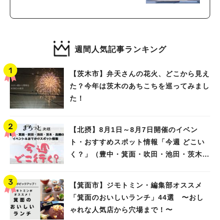
週間人気記事ランキング
【茨木市】弁天さんの花火、どこから見え
た？今年は茨木のあちこちを巡ってみまし
た！
【北摂】8月1日～8月7日開催のイベン
ト・おすすめスポット情報「今週 どこい
く？」（豊中・箕面・吹田・池田・茨木・
高槻）
【箕面市】ジモトミン・編集部オススメ
「箕面のおいしいランチ」44選 〜おし
ゃれな人気店から穴場まで！〜