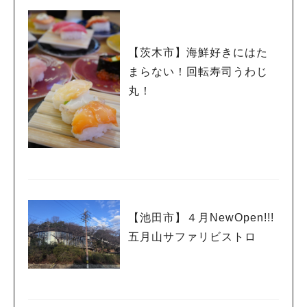
【茨木市】海鮮好きにはた
まらない！回転寿司うわじ
丸！
【池田市】４月NewOpen!!!
五月山サファリビストロ