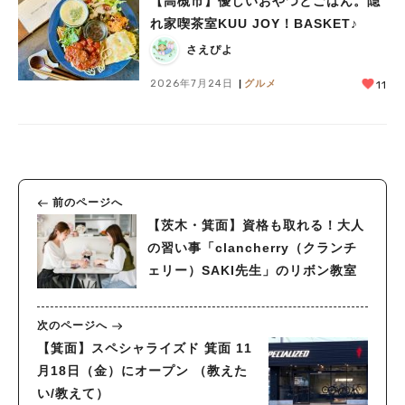
【高槻市】優しいおやつとごはん。隠
れ家喫茶室KUU JOY！BASKET♪
さえぴよ
2026年7月24日
グルメ
11
前のページへ
【茨木・箕面】資格も取れる！大人
の習い事「clancherry（クランチ
ェリー）SAKI先生」のリボン教室
次のページへ
【箕面】スペシャライズド 箕面 11
月18日（金）にオープン （教えた
い/教えて）