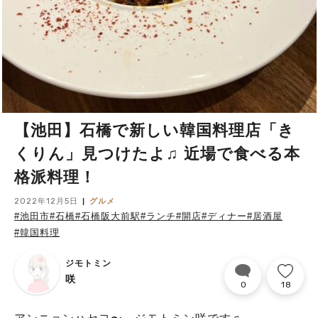
【池田】石橋で新しい韓国料理店「き
くりん」見つけたよ♫ 近場で食べる本
格派料理！
2022年12月5日
グルメ
#池田市
#石橋
#石橋阪大前駅
#ランチ
#開店
#ディナー
#居酒屋
#韓国料理
ジモトミン
咲
0
18