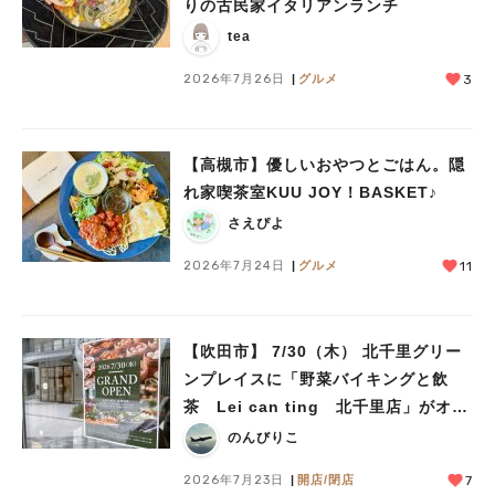
りの古民家イタリアンランチ
tea
2026年7月26日
グルメ
3
【高槻市】優しいおやつとごはん。隠
れ家喫茶室KUU JOY！BASKET♪
さえぴよ
2026年7月24日
グルメ
11
【吹田市】 7/30（木） 北千里グリー
ンプレイスに「野菜バイキングと飲
茶 Lei can ting 北千里店」がオー
プン予定！
のんびりこ
2026年7月23日
開店/閉店
7