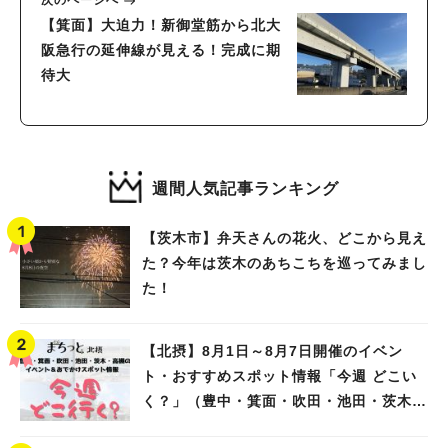
次のページへ
【箕面】大迫力！新御堂筋から北大
阪急行の延伸線が見える！完成に期
待大
週間人気記事ランキング
【茨木市】弁天さんの花火、どこから見え
た？今年は茨木のあちこちを巡ってみまし
た！
【北摂】8月1日～8月7日開催のイベン
ト・おすすめスポット情報「今週 どこい
く？」（豊中・箕面・吹田・池田・茨木・
高槻）