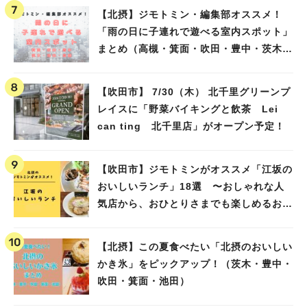
【北摂】ジモトミン・編集部オススメ！
「雨の日に子連れで遊べる室内スポット」
まとめ（高槻・箕面・吹田・豊中・茨木・
池田）
【吹田市】 7/30（木） 北千里グリーンプ
レイスに「野菜バイキングと飲茶 Lei
can ting 北千里店」がオープン予定！
【吹田市】ジモトミンがオススメ「江坂の
おいしいランチ」18選 〜おしゃれな人
気店から、おひとりさまでも楽しめるお店
まで〜
【北摂】この夏食べたい「北摂のおいしい
かき氷」をピックアップ！（茨木・豊中・
吹田・箕面・池田）