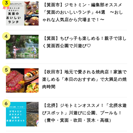
【箕面市】ジモトミン・編集部オススメ
「箕面のおいしいランチ」44選 〜おし
ゃれな人気店から穴場まで！〜
【箕面】ちびっ子も楽しめる！親子で涼し
く箕面西公園で川遊び♡
【吹田市】地元で愛される焼肉店！家族で
楽しめる「本日のおすすめ」で大満足の焼
肉時間
【北摂】ジモトミンオススメ！「北摂水遊
びスポット」川遊びに公園、プールも！
（豊中・箕面・吹田・茨木・高槻）