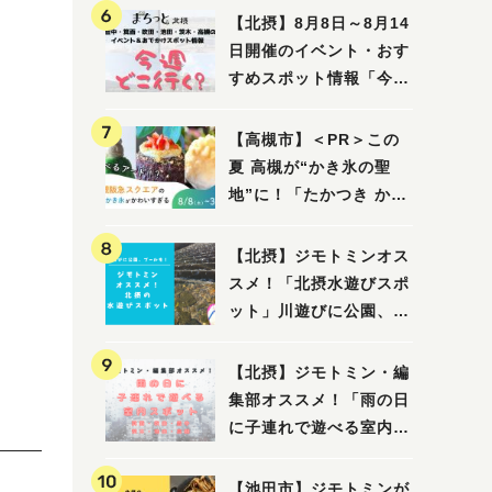
【北摂】8月8日～8月14
日開催のイベント・おす
すめスポット情報「今週
どこいく？」（豊中・箕
面・吹田・池田・茨木・
【高槻市】＜PR＞この
高槻）
夏 高槻が“かき氷の聖
地”に！「たかつき かき
氷スクエア2026」 8月
8日（土）～31日（月）
【北摂】ジモトミンオス
スメ！「北摂水遊びスポ
ット」川遊びに公園、プ
ールも！（豊中・箕面・
吹田・茨木・高槻）
【北摂】ジモトミン・編
集部オススメ！「雨の日
に子連れで遊べる室内ス
ポット」まとめ（高槻・
箕面・吹田・豊中・茨
【池田市】ジモトミンが