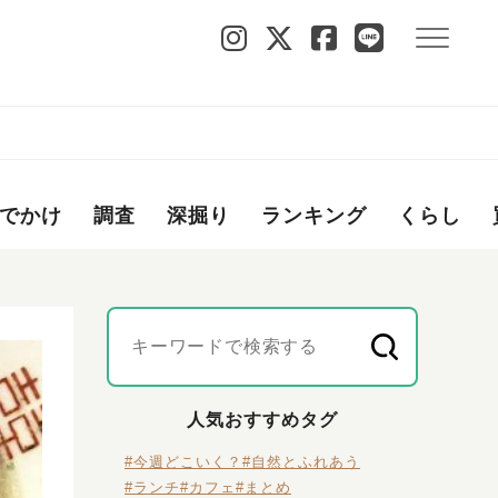
でかけ
調査
深掘り
ランキング
くらし
人気おすすめタグ
#今週どこいく？
#自然とふれあう
#ランチ
#カフェ
#まとめ