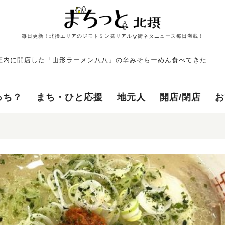
毎日更新！北摂エリアのジモトミン発リアルな街ネタニュース毎日満載！
庄内に開店した「山形ラーメン八八」の辛みそらーめん食べてきた
っち？
まち・ひと応援
地元人
開店/閉店
お