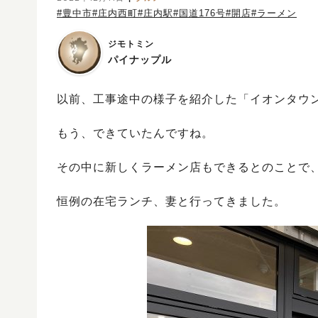
#豊中市
#庄内西町
#庄内駅
#国道176号
#開店
#ラーメン
ジモトミン
パイナップル
以前、工事途中の様子を紹介した「イオンタウ
もう、できていたんですね。
その中に新しくラーメン店もできるとのことで
恒例の在宅ランチ、妻と行ってきました。