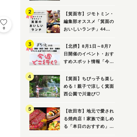
ってみました！
【箕面市】ジモトミン・
編集部オススメ「箕面の
8
おいしいランチ」44
選 〜おしゃれな人気店
から穴場まで！〜
【北摂】8月1日～8月7
日開催のイベント・おす
すめスポット情報「今週
どこいく？」（豊中・箕
面・吹田・池田・茨木・
【箕面】ちびっ子も楽し
高槻）
める！親子で涼しく箕面
西公園で川遊び♡
【吹田市】地元で愛され
る焼肉店！家族で楽しめ
る「本日のおすすめ」で
大満足の焼肉時間