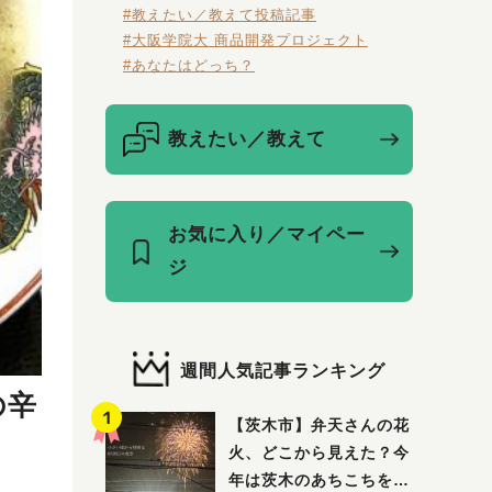
#教えたい／教えて投稿記事
#大阪学院大 商品開発プロジェクト
#あなたはどっち？
教えたい／教えて
お気に入り／マイペー
ジ
週間人気記事ランキング
の辛
【茨木市】弁天さんの花
火、どこから見えた？今
年は茨木のあちこちを巡