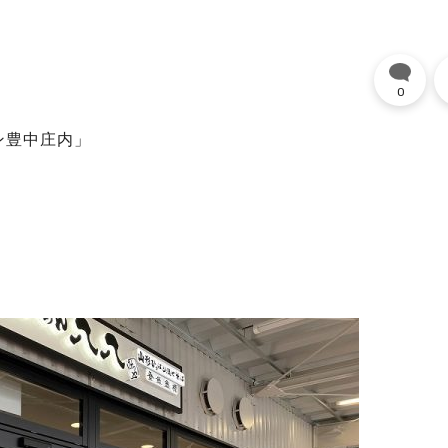
0
ン豊中庄内」
、