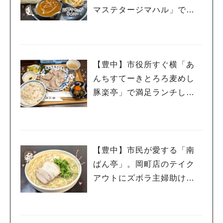
マステタージマハル」で子
連れランチ
【豊中】市役所すぐ横「あ
んちすてーきとろろ麦めし
豚楽亭」で満足ランチして
きたよ
【豊中】市民が愛する「南
ばん亭」。岡町店のテイク
アウトにズボラ主婦助けら
れています
人気のキーワード
#今週どこいく？
#自然とふれあう
#ランチ
#カフェ
#まとめ