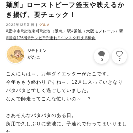
麺所」ローストビーフ釜玉や映えるか
き揚げ、要チェック！
2022年12月31日
グルメ
#豊中市
#蛍池東町
#蛍池（阪急）駅
#蛍池（大阪モノレール）駅
#国道176号
#テレビ
#子連れ
#インスタ映え
#和食
ジモトミン
がたこ
0
7
こんにちは～、万年ダイエッターがたこです。
今年ももう終わりですね～、12月に入っていきなり
バタバタと忙しく過ごしていました。
なんで師走ってこんな忙しいの～！？
さあそんなバタバタのある日。
所用で久しぶりに蛍池に、子連れで行ってまいりまし
た。