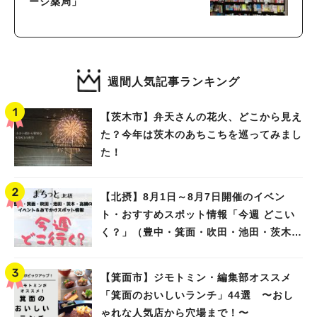
ージ薬局」
週間人気記事ランキング
【茨木市】弁天さんの花火、どこから見え
た？今年は茨木のあちこちを巡ってみまし
た！
【北摂】8月1日～8月7日開催のイベン
ト・おすすめスポット情報「今週 どこい
く？」（豊中・箕面・吹田・池田・茨木・
高槻）
【箕面市】ジモトミン・編集部オススメ
「箕面のおいしいランチ」44選 〜おし
ゃれな人気店から穴場まで！〜