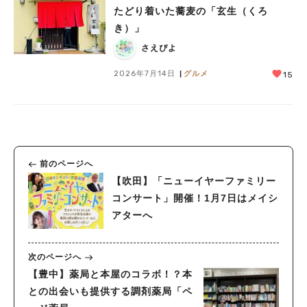
たどり着いた蕎麦の「玄生（くろ
き）」
さえぴよ
2026年7月14日
グルメ
15
前のページへ
【吹田】「ニューイヤーファミリー
コンサート」開催！1月7日はメイシ
アターへ
次のページへ
【豊中】薬局と本屋のコラボ！？本
との出会いも提供する調剤薬局「ペ