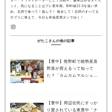
ター・イラストレーターとして活動中。趣味はゆるダイエ
ット。気になることはプレ更年期。BMI値22.0を追い求
め、北摂で食べて！遊んで！ 散歩して！北摂のすべてを
サプリに替えて、今日も幸福度満タンでゆく！
がたこさんの他の記事
【豊中】熊野町で能勢産直
野菜が買えるって知って
た？「カムカムマルシェ」
ができてる！
【豊中】周辺住民にすっか
り愛されている東豊中「ナ