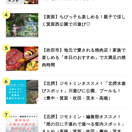
【箕面】ちびっ子も楽しめる！親子で涼し
く箕面西公園で川遊び♡
【吹田市】地元で愛される焼肉店！家族で
楽しめる「本日のおすすめ」で大満足の焼
肉時間
【北摂】ジモトミンオススメ！「北摂水遊
びスポット」川遊びに公園、プールも！
（豊中・箕面・吹田・茨木・高槻）
【北摂】ジモトミン・編集部オススメ！
「雨の日に子連れで遊べる室内スポット」
まとめ（高槻・箕面・吹田・豊中・茨木・