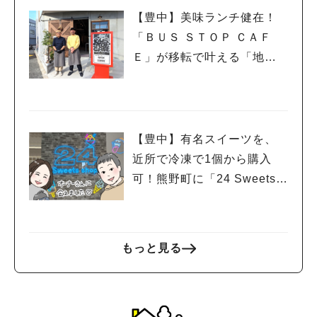
#教えたい／教えて投稿記事
#大阪学院大 商品開発プロジェクト
【豊中】美味ランチ健在！
#あなたはどっち？
「ＢＵＳ ＳＴＯＰ ＣＡＦ
Ｅ」が移転で叶える「地域
と人がつながる場所」
【豊中】有名スイーツを、
近所で冷凍で1個から購入
可！熊野町に「24 Sweets s
hop」オープンしたよ
もっと見る