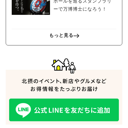
ホールを巡るスタンプラリ
#今週どこいく？
#自然とふれあう
#ランチ
#カフェ
#まとめ
#教えたい／教えて投稿記事
#大阪学院大 商品開発プロジェクト
ーで万博博士になろう！
#あなたはどっち？
もっと見る