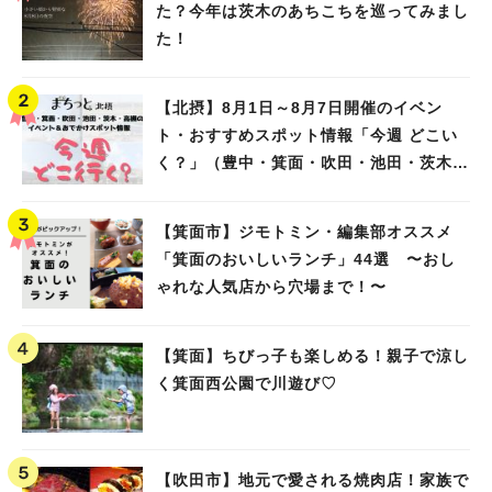
た？今年は茨木のあちこちを巡ってみまし
た！
【北摂】8月1日～8月7日開催のイベン
ト・おすすめスポット情報「今週 どこい
く？」（豊中・箕面・吹田・池田・茨木・
高槻）
【箕面市】ジモトミン・編集部オススメ
「箕面のおいしいランチ」44選 〜おし
ゃれな人気店から穴場まで！〜
【箕面】ちびっ子も楽しめる！親子で涼し
く箕面西公園で川遊び♡
【吹田市】地元で愛される焼肉店！家族で