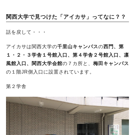
関西大学で見つけた「アイカサ」ってなに？？
話を戻して・・・
アイカサは関西大学の
千里山キャンパス
の
西門、第
１・２・３学舎１号館入口、第４学舎２号館入口、凛
風館入口、関西大学会館
の７カ所と、
梅田キャンパス
の１階JR側入口に設置されています。
第２学舎