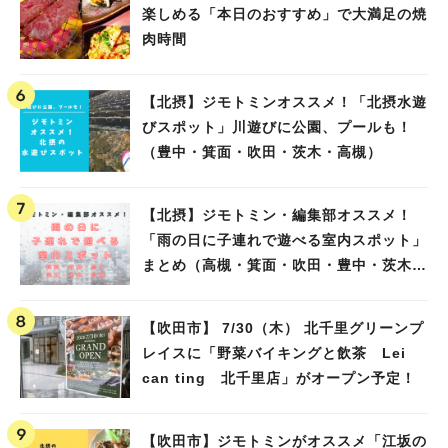
楽しめる「本日のおすすめ」で大満足の焼
肉時間
【北摂】ジモトミンオススメ！「北摂水遊
びスポット」川遊びに公園、プールも！
（豊中・箕面・吹田・茨木・高槻）
【北摂】ジモトミン・編集部オススメ！
「雨の日に子連れで遊べる室内スポット」
まとめ（高槻・箕面・吹田・豊中・茨木・
池田）
【吹田市】 7/30（木） 北千里グリーンプ
レイスに「野菜バイキングと飲茶 Lei
can ting 北千里店」がオープン予定！
【吹田市】ジモトミンがオススメ「江坂の