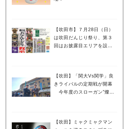
【吹田市】７月28日（日）
は吹田だんじり祭り、第３
回はお披露目エリアを設け
開催へ
【吹田】「関大Vs関学」良
きライバルの定期戦が開幕
今年度のスローガン”燦爛
（さんらん）”を体感しては
いかが！
【吹田】ミャクミャクマン
人気のキーワード