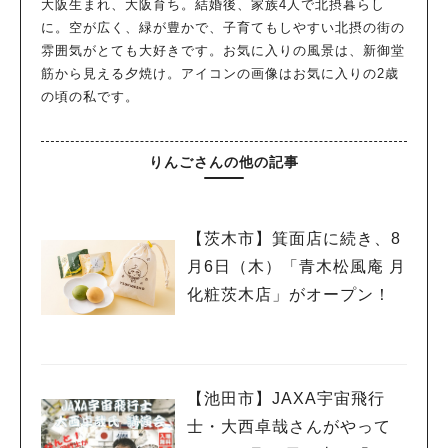
大阪生まれ、大阪育ち。結婚後、家族4人で北摂暮らし
に。空が広く、緑が豊かで、子育てもしやすい北摂の街の
雰囲気がとても大好きです。お気に入りの風景は、新御堂
筋から見える夕焼け。アイコンの画像はお気に入りの2歳
の頃の私です。
りんごさんの他の記事
【茨木市】箕面店に続き、8
月6日（木）「青木松風庵 月
化粧茨木店」がオープン！
【池田市】JAXA宇宙飛行
士・大西卓哉さんがやって