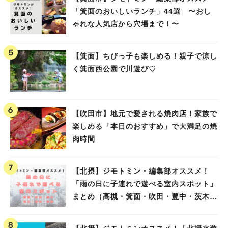
「箕面のおいしいランチ」44選 〜おし
ゃれな人気店から穴場まで！〜
【箕面】ちびっ子も楽しめる！親子で涼し
く箕面西公園で川遊び♡
【吹田市】地元で愛される焼肉店！家族で
楽しめる「本日のおすすめ」で大満足の焼
肉時間
【北摂】ジモトミン・編集部オススメ！
「雨の日に子連れで遊べる室内スポット」
まとめ（高槻・箕面・吹田・豊中・茨木・
池田）