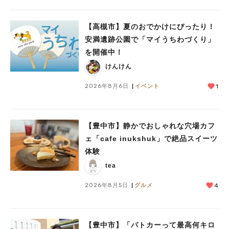
【高槻市】夏のおでかけにぴったり！
安満遺跡公園で「マイうちわづくり」
を開催中！
人気のキーワード
けんけん
#今週どこいく？
#自然とふれあう
#ランチ
#カフェ
#まとめ
#教えたい／教えて投稿記事
#大阪学院大 商品開発プロジェクト
2026年8月6日
イベント
1
#あなたはどっち？
【豊中市】静かでおしゃれな穴場カフ
ェ「cafe inukshuk」で絶品スイーツ
体験
tea
2026年8月5日
グルメ
4
【豊中市】「パトカーって最高何キロ