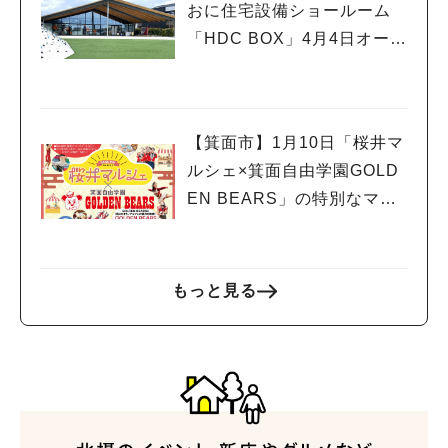
おに住宅設備ショールーム
「HDC BOX」4月4日オープ
ン！オープニングイベント
も
【箕面市】1月10日「桜井マ
ルシェ×箕面自由学園GOLD
EN BEARS」の特別なマル
シェが開催！
もっと見る