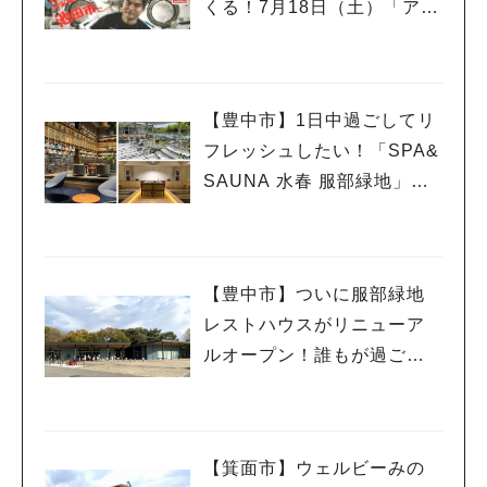
くる！7月18日（土）「アマ
チュア無線フェスティバ
ル」で講演
【豊中市】1日中過ごしてリ
フレッシュしたい！「SPA&
SAUNA 水春 服部緑地」、
ついに6月5日オープン！
【豊中市】ついに服部緑地
レストハウスがリニューア
ルオープン！誰もが過ごし
やすい憩いの場所に
【箕面市】ウェルビーみの