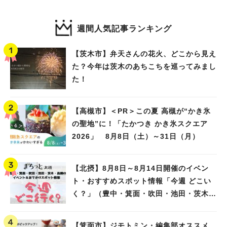
週間人気記事ランキング
【茨木市】弁天さんの花火、どこから見え
た？今年は茨木のあちこちを巡ってみまし
た！
【高槻市】＜PR＞この夏 高槻が“かき氷
の聖地”に！「たかつき かき氷スクエア
2026」 8月8日（土）～31日（月）
【北摂】8月8日～8月14日開催のイベン
ト・おすすめスポット情報「今週 どこい
く？」（豊中・箕面・吹田・池田・茨木・
高槻）
【箕面市】ジモトミン・編集部オススメ