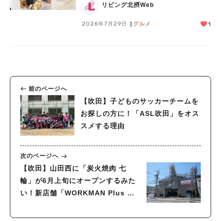
リビング北摂Web
2026年7月29日
グルメ
1
前のページへ
【吹田】子どものサッカーチームを
お探しの方に！「ASL吹田」をオス
スメする理由
次のページへ
【吹田】山田西に「炭火焼肉 七
輪」が6月上旬にオープンするみた
い！新店舗「WORKMAN Plus 吹
田山田店」のすぐそば