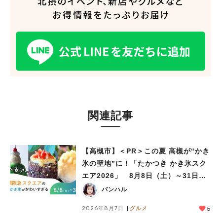
関連記事
【高槻市】＜PR＞この夏 高槻が“かき
氷の聖地”に！「たかつき かき氷スク
エア2026」 8月8日（土）～31日
（月）
バンハル
2026年8月7日
グルメ
5