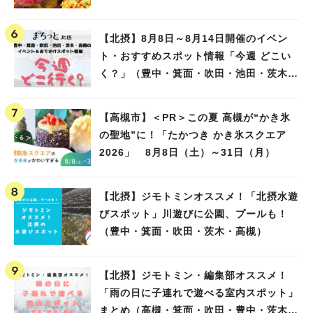
【北摂】8月8日～8月14日開催のイベン
ト・おすすめスポット情報「今週 どこい
く？」（豊中・箕面・吹田・池田・茨木・
高槻）
【高槻市】＜PR＞この夏 高槻が“かき氷
の聖地”に！「たかつき かき氷スクエア
2026」 8月8日（土）～31日（月）
【北摂】ジモトミンオススメ！「北摂水遊
びスポット」川遊びに公園、プールも！
（豊中・箕面・吹田・茨木・高槻）
【北摂】ジモトミン・編集部オススメ！
「雨の日に子連れで遊べる室内スポット」
まとめ（高槻・箕面・吹田・豊中・茨木・