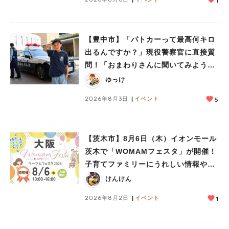
1
【豊中市】「パトカーって最高何キロ
出るんですか？」現役警察官に直接質
問！「おまわりさんに聞いてみよう」
に参加しました
ゆっけ
2026年8月3日
イベント
5
人気のキーワード
【茨木市】8月6日（木）イオンモール
#今週どこいく？
#自然とふれあう
#ランチ
#カフェ
#まとめ
茨木で「WOMAMフェスタ」が開催！
#教えたい／教えて投稿記事
#大阪学院大 商品開発プロジェクト
子育てファミリーにうれしい情報やプ
#あなたはどっち？
レゼントがいっぱい♪
けんけん
2026年8月2日
イベント
1