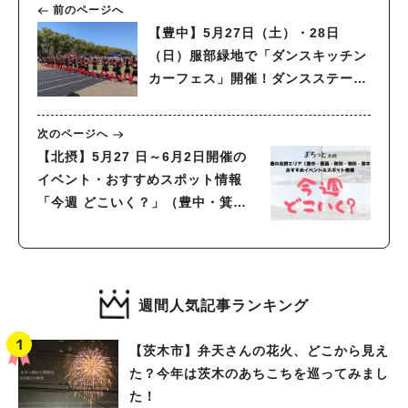
前のページへ
【豊中】5月27日（土）・28日
（日）服部緑地で「ダンスキッチン
カーフェス」開催！ダンスステージ
にグルメ＆遊びを満喫
次のページへ
【北摂】5月27 日～6月2日開催の
イベント・おすすめスポット情報
「今週 どこいく？」（豊中・箕
面・吹田・池田・茨木）
週間人気記事ランキング
【茨木市】弁天さんの花火、どこから見え
た？今年は茨木のあちこちを巡ってみまし
た！