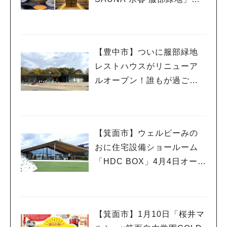
ついに6月5日オープン！
【豊中市】ついに服部緑地
レストハウスがリニューア
ルオープン！誰もが過ごし
やすい憩いの場所に
【箕面市】ウェルビーみの
おに住宅設備ショールーム
「HDC BOX」4月4日オープ
ン！オープニングイベント
も
【箕面市】1月10日「桜井マ