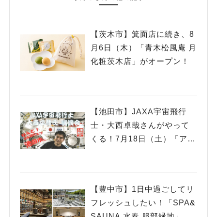
【茨木市】箕面店に続き、8
月6日（木）「青木松風庵 月
化粧茨木店」がオープン！
【池田市】JAXA宇宙飛行
士・大西卓哉さんがやって
くる！7月18日（土）「アマ
チュア無線フェスティバ
ル」で講演
【豊中市】1日中過ごしてリ
フレッシュしたい！「SPA&
SAUNA 水春 服部緑地」、