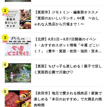
【箕面市】ジモトミン・編集部オススメ
「箕面のおいしいランチ」44選 〜おし
ゃれな人気店から穴場まで！〜
【北摂】8月1日～8月7日開催のイベン
ト・おすすめスポット情報「今週 どこい
く？」（豊中・箕面・吹田・池田・茨木・
高槻）
【箕面】ちびっ子も楽しめる！親子で涼し
く箕面西公園で川遊び♡
【吹田市】地元で愛される焼肉店！家族で
楽しめる「本日のおすすめ」で大満足の焼
肉時間