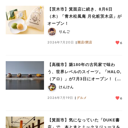
【茨木市】箕面店に続き、8月6日
（木）「青木松風庵 月化粧茨木店」が
オープン！
りんご
2026年7月20日
開店/閉店
6
【高槻市】築180年の古民家で味わ
う、世界レベルのスイーツ。「HALO,
（アロ）」が7月3日にオープン！（教
えたい/教えて）
けんけん
2026年7月19日
グルメ
6
【箕面市】気になっていた「DUKE書
店」で、本と木とミックスジュースを