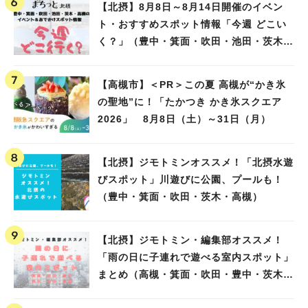
【北摂】8月8日～8月14日開催のイベン
ト・おすすめスポット情報「今週 どこい
く？」（豊中・箕面・吹田・池田・茨木・
高槻）
【高槻市】＜PR＞この夏 高槻が“かき氷
の聖地”に！「たかつき かき氷スクエア
2026」 8月8日（土）～31日（月）
【北摂】ジモトミンオススメ！「北摂水遊
びスポット」川遊びに公園、プールも！
（豊中・箕面・吹田・茨木・高槻）
【北摂】ジモトミン・編集部オススメ！
「雨の日に子連れで遊べる室内スポット」
まとめ（高槻・箕面・吹田・豊中・茨木・
池田）