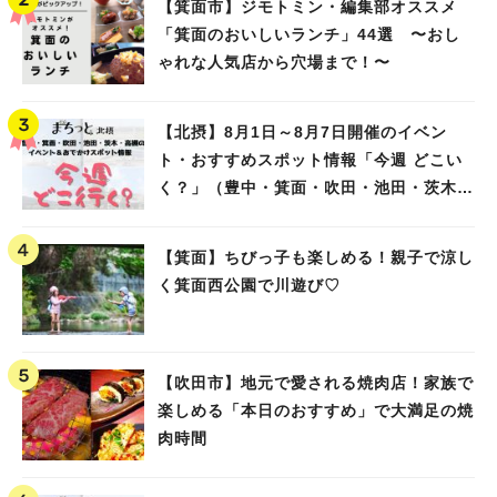
【箕面市】ジモトミン・編集部オススメ
「箕面のおいしいランチ」44選 〜おし
ゃれな人気店から穴場まで！〜
【北摂】8月1日～8月7日開催のイベン
ト・おすすめスポット情報「今週 どこい
く？」（豊中・箕面・吹田・池田・茨木・
高槻）
【箕面】ちびっ子も楽しめる！親子で涼し
く箕面西公園で川遊び♡
【吹田市】地元で愛される焼肉店！家族で
楽しめる「本日のおすすめ」で大満足の焼
肉時間