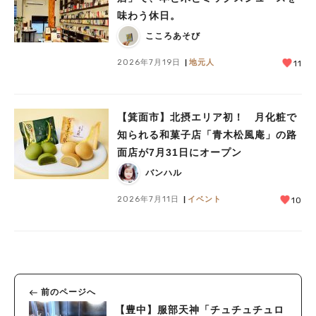
味わう休日。
こころあそび
2026年7月19日
地元人
11
【箕面市】北摂エリア初！ 月化粧で
知られる和菓子店「青木松風庵」の路
面店が7月31日にオープン
バンハル
2026年7月11日
イベント
10
前のページへ
【豊中】服部天神「チュチュチュロ