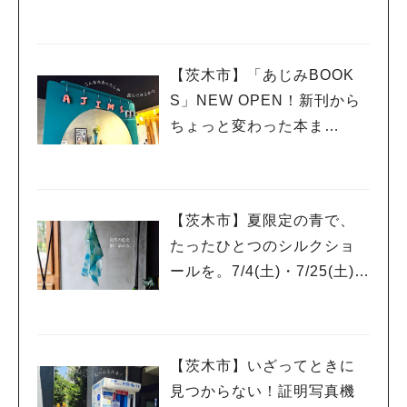
休日。
【茨木市】「あじみBOOK
S」NEW OPEN！新刊から
ちょっと変わった本ま
で、”本を通していろんな世
界をあじみする” 本屋さん
【茨木市】夏限定の青で、
たったひとつのシルクショ
ールを。7/4(土)・7/25(土)開
催「藍の生葉染ワークショ
ップ」
【茨木市】いざってときに
見つからない！証明写真機