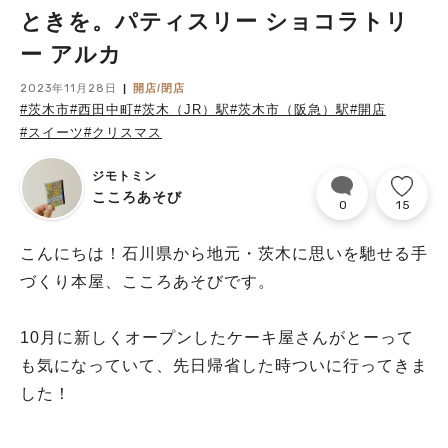
ときを。パティスリー ショコラトリ
ー アルカ
2023年11月28日
開店/閉店
#茨木市
#西田中町
#茨木（JR）駅
#茨木市（阪急）駅
#開店
#スイーツ
#クリスマス
ジモトミン
こころあそび
0
15
こんにちは！石川県から地元・茨木に思いを馳せる手
づくり本屋、こころあそびです。
10月に新しくオープンしたケーキ屋さんがとーって
も気になっていて、先日帰省した時ついに行ってきま
した！