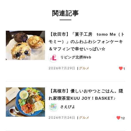
関連記事
【吹田市】「菓子工房 tomo Me（ト
モミー）」のふわふわシフォンケーキ
＆マフィンで幸せいっぱい☆
リビング北摂Web
2026年7月29日
グルメ
1
【高槻市】優しいおやつとごはん。隠
れ家喫茶室KUU JOY！BASKET♪
さえぴよ
2026年7月24日
グルメ
12