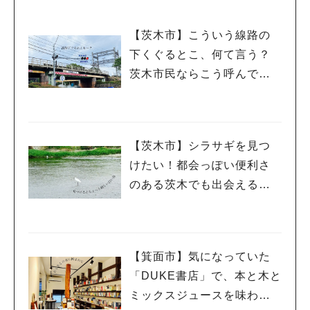
【茨木市】こういう線路の
下くぐるとこ、何て言う？
茨木市民ならこう呼んでい
るに違いない
【茨木市】シラサギを見つ
けたい！都会っぽい便利さ
のある茨木でも出会える自
然の風景
【箕面市】気になっていた
「DUKE書店」で、本と木と
ミックスジュースを味わう