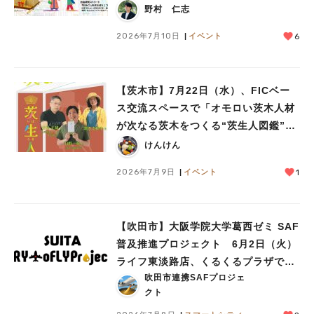
が始まります！！
野村 仁志
2026年7月10日
イベント
6
【茨木市】7月22日（水）、FICベー
ス交流スペースで「オモロい茨木人材
が次なる茨木をつくる“茨生人図鑑”」
が開催！
けんけん
2026年7月9日
イベント
1
【吹田市】大阪学院大学葛西ゼミ SAF
普及推進プロジェクト 6月2日（火）
ライフ東淡路店、くるくるプラザで見
吹田市連携SAFプロジェ
学会を実施
クト