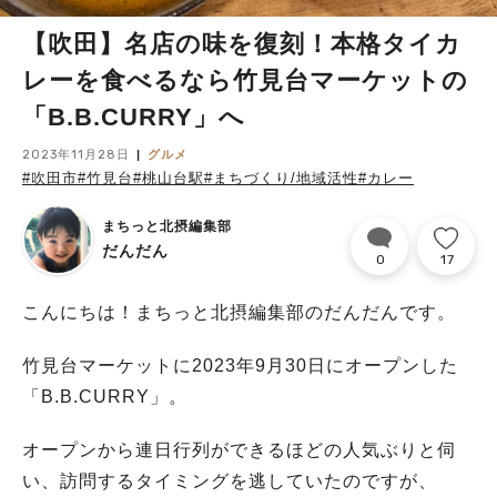
【吹田】名店の味を復刻！本格タイカ
レーを食べるなら竹見台マーケットの
「B.B.CURRY」へ
2023年11月28日
グルメ
#吹田市
#竹見台
#桃山台駅
#まちづくり/地域活性
#カレー
まちっと北摂編集部
だんだん
0
17
こんにちは！まちっと北摂編集部のだんだんです。
竹見台マーケットに2023年9月30日にオープンした
「B.B.CURRY」。
オープンから連日行列ができるほどの人気ぶりと伺
い、訪問するタイミングを逃していたのですが、