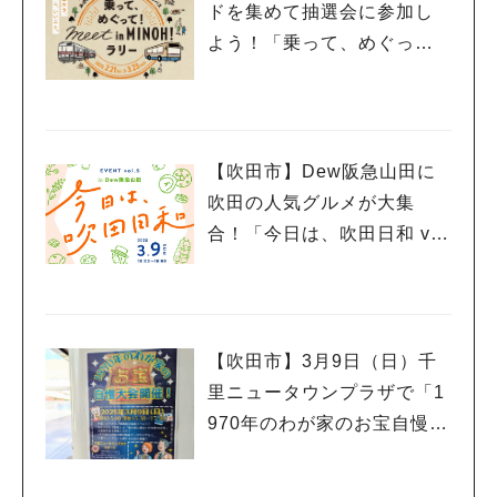
ドを集めて抽選会に参加し
よう！「乗って、めぐっ
て！meet in MINOH！ラリ
ー」3月23日（日）まで開催
中
【吹田市】Dew阪急山田に
吹田の人気グルメが大集
合！「今日は、吹田日和 vo
l.5」3月9日（日）開催
【吹田市】3月9日（日）千
里ニュータウンプラザで「1
970年のわが家のお宝自慢大
会」開催！