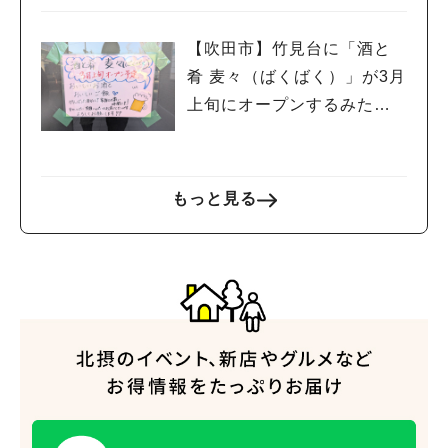
【吹田市】竹見台に「酒と
肴 麦々（ばくばく）」が3月
上旬にオープンするみた
い！
もっと見る