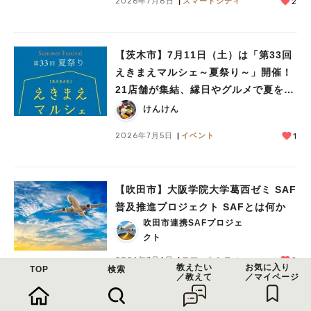
2026年7月8日
スマートシティ
2
【茨木市】7月11日（土）は「第33回
えきまえマルシェ～夏祭り～」開催！
21店舗が集結、縁日やグルメで夏を満
喫♪
けんけん
2026年7月5日
イベント
1
【吹田市】大阪学院大学葛西ゼミ SAF
普及推進プロジェクト SAFとは何か
吹田市連携SAFプロジェ
クト
2026年7月4日
スマートシティ
2
教えたい
お気に入り
TOP
検索
／教えて
／マイページ