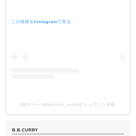
この投稿をInstagramで見る
人気のキーワード
#今週どこいく？
#自然とふれあう
#ランチ
#カフェ
#まとめ
#教えたい／教えて投稿記事
#大阪学院大 商品開発プロジェクト
#あなたはどっち？
BBカリー(@bbcurry_suita)がシェアした投稿
B.B.CURRY