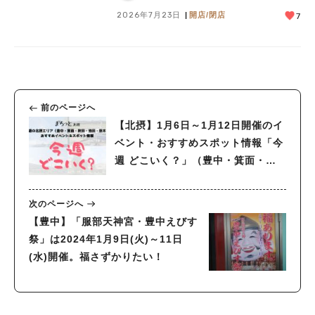
2026年7月23日
開店/閉店
7
前のページへ
【北摂】1月6日～1月12日開催のイ
ベント・おすすめスポット情報「今
週 どこいく？」（豊中・箕面・吹
田・池田・茨木）
次のページへ
【豊中】「服部天神宮・豊中えびす
祭」は2024年1月9日(火)～11日
(水)開催。福さずかりたい！