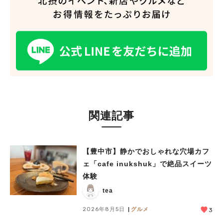
関連記事
人気のキーワード
#今週どこいく？
#自然とふれあう
#ランチ
#カフェ
#まとめ
【豊中市】静かでおしゃれな穴場カフ
#教えたい／教えて投稿記事
#大阪学院大 商品開発プロジェクト
ェ「cafe inukshuk」で絶品スイーツ
#あなたはどっち？
体験
tea
2026年8月5日
グルメ
3