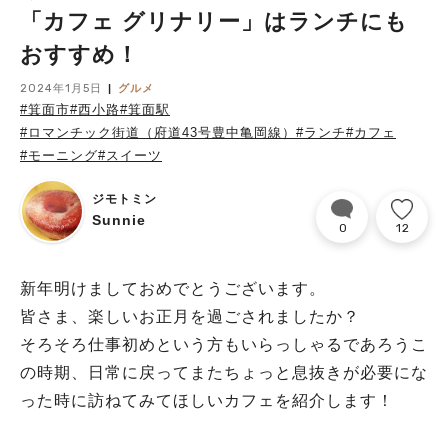
「カフェ グリナリー」はランチにも
おすすめ！
2024年1月5日
グルメ
#箕面市
#西小路
#箕面駅
#ロマンチック街道（府道43号豊中亀岡線）
#ランチ
#カフェ
#モーニング
#スイーツ
ジモトミン
Sunnie
0
12
新年明けましておめでとうございます。
皆さま、楽しいお正月を過ごされましたか？
そろそろ仕事初めという方もいらっしゃるであろうこ
の時期、日常に戻ってまたちょっと息抜きが必要にな
った時に訪ねてみてほしいカフェを紹介します！