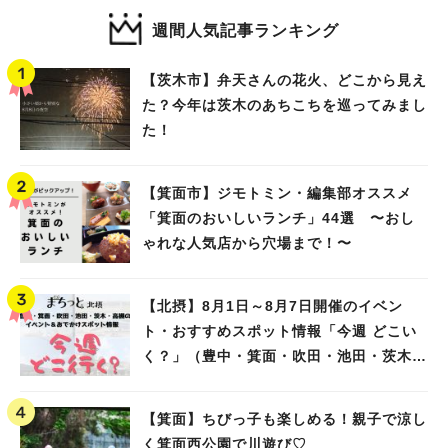
週間人気記事ランキング
【茨木市】弁天さんの花火、どこから見え
た？今年は茨木のあちこちを巡ってみまし
た！
【箕面市】ジモトミン・編集部オススメ
「箕面のおいしいランチ」44選 〜おし
ゃれな人気店から穴場まで！〜
【北摂】8月1日～8月7日開催のイベン
ト・おすすめスポット情報「今週 どこい
く？」（豊中・箕面・吹田・池田・茨木・
高槻）
【箕面】ちびっ子も楽しめる！親子で涼し
く箕面西公園で川遊び♡