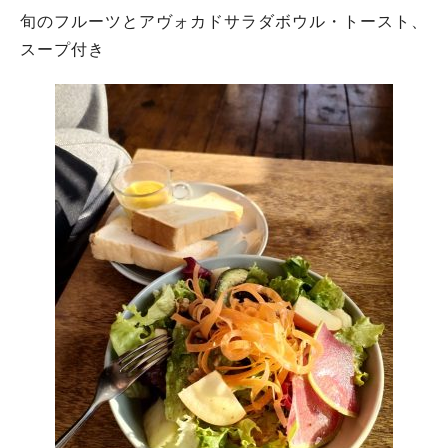
旬のフルーツとアヴォカドサラダボウル・トースト、
スープ付き
人気のキーワード
#今週どこいく？
#自然とふれあう
#ランチ
#カフェ
#まとめ
#教えたい／教えて投稿記事
#大阪学院大 商品開発プロジェクト
#あなたはどっち？