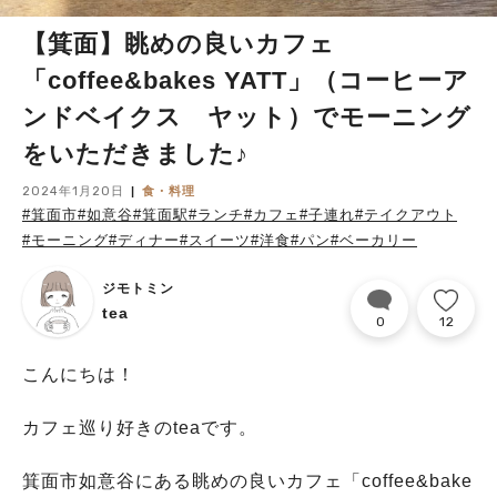
【箕面】眺めの良いカフェ
「coffee&bakes YATT」（コーヒーア
ンドベイクス ヤット）でモーニング
をいただきました♪
2024年1月20日
食・料理
#箕面市
#如意谷
#箕面駅
#ランチ
#カフェ
#子連れ
#テイクアウト
#モーニング
#ディナー
#スイーツ
#洋食
#パン
#ベーカリー
ジモトミン
tea
0
12
こんにちは！
カフェ巡り好きのteaです。
箕面市如意谷にある眺めの良いカフェ「coffee&bake