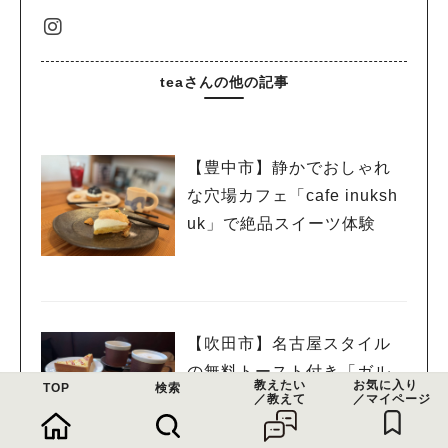
teaさんの他の記事
【豊中市】静かでおしゃれ
な穴場カフェ「cafe inuksh
uk」で絶品スイーツ体験
【吹田市】名古屋スタイル
の無料トースト付き「ガル
教えたい
お気に入り
TOP
検索
ル珈琲」さんのお得モーニ
／教えて
／マイページ
ング！