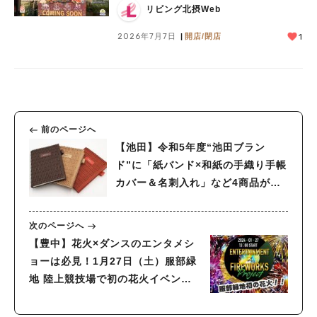
リビング北摂Web
2026年7月7日
開店/閉店
1
前のページへ
【池田】令和5年度“池田ブラン
ド”に「紙バンド×和紙の手織り手帳
カバー＆名刺入れ」など4商品が新
たに認定！
次のページへ
【豊中】花火×ダンスのエンタメシ
ョーは必見！1月27日（土）服部緑
地 陸上競技場で初の花火イベント
開催