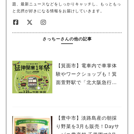
題、最新ニュースなどをしっかりキャッチし、もっともっ
と北摂が好きになる情報をお届けしていきます。
さっちーさんの他の記事
【箕面市】電車内で車掌体
験やワークショップも！箕
面萱野駅で「北大阪急行電
鉄 延伸開業１年祭」3月23
日（日）開催
【豊中市】淡路島産の朝採
り野菜を3月も販売！Dayサ