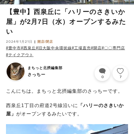
【豊中】西泉丘に「ハリーのさきいか
屋」が2月7日（水）オープンするみた
い
2024年1月21日
開店/閉店
#豊中市
#西泉丘
#旧大阪中央環状線
#工場直売
#開店
#〇〇専門店
#テイクアウト
まちっと北摂編集部
さっちー
0
7
こんにちは。まちっと北摂編集部のさっちーです。
西泉丘1丁目の府道2号線沿いに
「ハリーのさきいか
屋」
がオープンするみたいです。