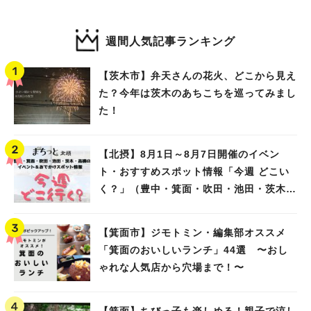
週間人気記事ランキング
【茨木市】弁天さんの花火、どこから見え
た？今年は茨木のあちこちを巡ってみまし
た！
【北摂】8月1日～8月7日開催のイベン
ト・おすすめスポット情報「今週 どこい
く？」（豊中・箕面・吹田・池田・茨木・
高槻）
【箕面市】ジモトミン・編集部オススメ
「箕面のおいしいランチ」44選 〜おし
ゃれな人気店から穴場まで！〜