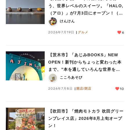
う、世界レベルのスイーツ。「HALO,
（アロ）」が7月3日にオープン！（教
えたい/教えて）
けんけん
2026年7月19日
グルメ
6
【茨木市】「あじみBOOKS」NEW
OPEN！新刊からちょっと変わった本
まで、”本を通していろんな世界をあ
じみする” 本屋さん
こころあそび
2026年7月8日
開店/閉店
10
【吹田市】「焼肉モトカラ 吹田グリー
ンプレイス店」2026年8月上旬オープ
ン！