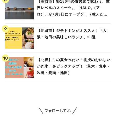
【高槻市】築180年の古民家で味わう、世
界レベルのスイーツ。「HALO,（ア
ロ）」が7月3日にオープン！（教えたい/
教えて）
【池田市】ジモトミンがオススメ！「大
阪・池田の美味しいランチ」23選
【北摂】この夏食べたい「北摂のおいしい
かき氷」をピックアップ！（茨木・豊中・
吹田・箕面・池田）