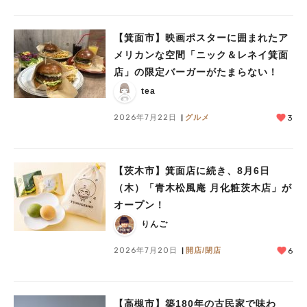
【箕面市】映画ポスターに囲まれたア
メリカンな空間「ニック＆レネイ箕面
店」の限定バーガーがたまらない！
tea
2026年7月22日
グルメ
3
人気のキーワード
【茨木市】箕面店に続き、8月6日
#今週どこいく？
#自然とふれあう
#ランチ
#カフェ
#まとめ
（木）「青木松風庵 月化粧茨木店」が
#教えたい／教えて投稿記事
#大阪学院大 商品開発プロジェクト
オープン！
#あなたはどっち？
りんご
2026年7月20日
開店/閉店
6
【高槻市】築180年の古民家で味わ