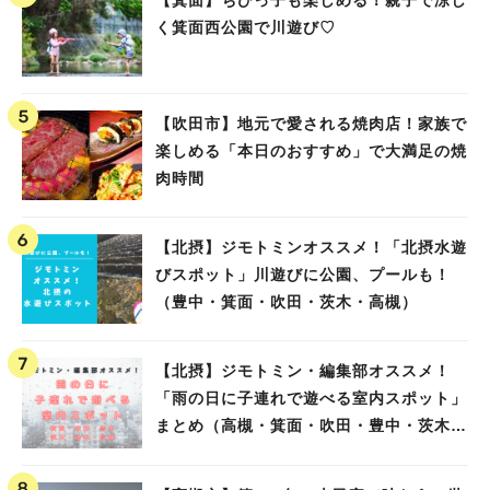
【箕面】ちびっ子も楽しめる！親子で涼し
く箕面西公園で川遊び♡
【吹田市】地元で愛される焼肉店！家族で
楽しめる「本日のおすすめ」で大満足の焼
肉時間
【北摂】ジモトミンオススメ！「北摂水遊
びスポット」川遊びに公園、プールも！
（豊中・箕面・吹田・茨木・高槻）
【北摂】ジモトミン・編集部オススメ！
「雨の日に子連れで遊べる室内スポット」
まとめ（高槻・箕面・吹田・豊中・茨木・
池田）