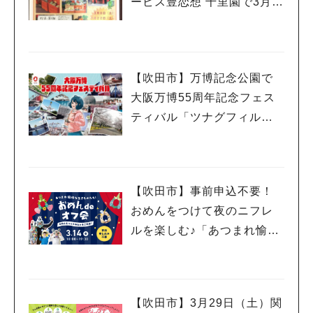
ービス豊恋想 千里園で3月8
日（土）・22日（土）開催
（教えたい／教えて）
【吹田市】万博記念公園で
大阪万博55周年記念フェス
ティバル「ツナグフィルム1
970」3月15日（土）・16日
（日）開催！
【吹田市】事前申込不要！
おめんをつけて夜のニフレ
ルを楽しむ♪「あつまれ愉快
な生きものたち！おめん de
オフ会」3月14日（金）開催
【吹田市】3月29日（土）関